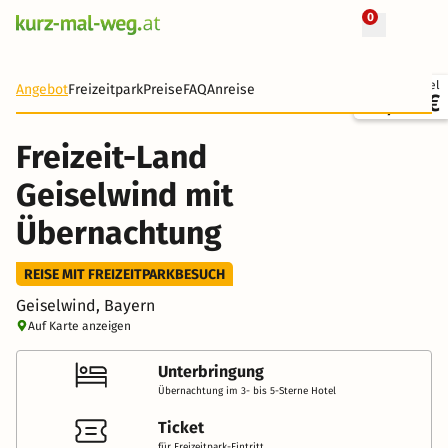
0
+ 15 Fotos
Ticket + Hotel
Angebot
Freizeitpark
Preise
FAQ
Anreise
93,50 €
Freizeit-Land
Geiselwind mit
Übernachtung
REISE MIT FREIZEITPARKBESUCH
Geiselwind, Bayern
Auf Karte anzeigen
Unterbringung
Übernachtung im 3- bis 5-Sterne Hotel
Ticket
für Freizeitpark-Eintritt