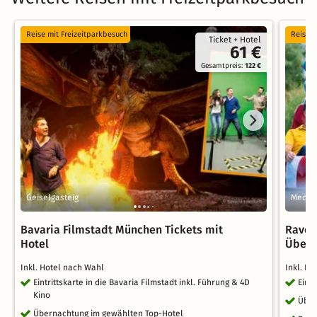
Reise mit Freizeitparkbesuch
Reise m
Ticket + Hotel
61 €
Gesamtpreis:
122 €
Geiselgasteig
Mecke
Bavaria Filmstadt München Tickets mit
Raven
Hotel
Übern
Inkl. Hotel nach Wahl
Inkl. H
Eintrittskarte in die Bavaria Filmstadt inkl. Führung & 4D
Eint
Kino
Über
Übernachtung im gewählten Top-Hotel