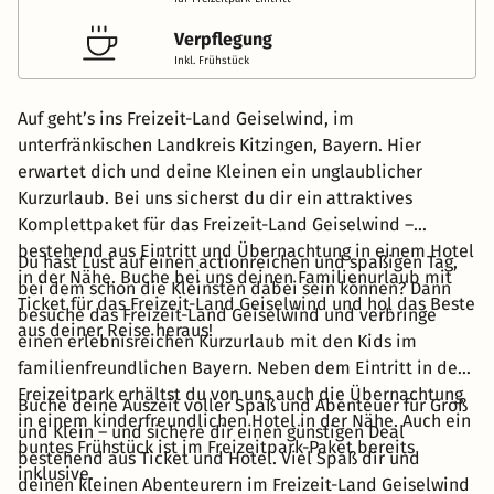
Verpflegung
Inkl. Frühstück
Auf geht’s ins Freizeit-Land Geiselwind, im
unterfränkischen Landkreis Kitzingen, Bayern. Hier
erwartet dich und deine Kleinen ein unglaublicher
Kurzurlaub. Bei uns sicherst du dir ein attraktives
Komplettpaket für das Freizeit-Land Geiselwind –
bestehend aus Eintritt und Übernachtung in einem Hotel
Du hast Lust auf einen actionreichen und spaßigen Tag,
in der Nähe. Buche bei uns deinen Familienurlaub mit
bei dem schon die Kleinsten dabei sein können? Dann
Ticket für das Freizeit-Land Geiselwind und hol das Beste
besuche das Freizeit-Land Geiselwind und verbringe
aus deiner Reise heraus!
einen erlebnisreichen Kurzurlaub mit den Kids im
familienfreundlichen Bayern. Neben dem Eintritt in den
Freizeitpark erhältst du von uns auch die Übernachtung
Buche deine Auszeit voller Spaß und Abenteuer für Groß
in einem kinderfreundlichen Hotel in der Nähe. Auch ein
und Klein – und sichere dir einen günstigen Deal
buntes Frühstück ist im Freizeitpark-Paket bereits
bestehend aus Ticket und Hotel. Viel Spaß dir und
inklusive.
deinen kleinen Abenteurern im Freizeit-Land Geiselwind