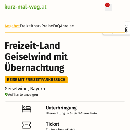
0
+ 15 Fotos
Ticket + Hotel
Angebot
Freizeitpark
Preise
FAQ
Anreise
93,50 €
Freizeit-Land
Geiselwind mit
Übernachtung
REISE MIT FREIZEITPARKBESUCH
Geiselwind, Bayern
Auf Karte anzeigen
Unterbringung
Übernachtung im 3- bis 5-Sterne Hotel
Ticket
für Freizeitpark-Eintritt