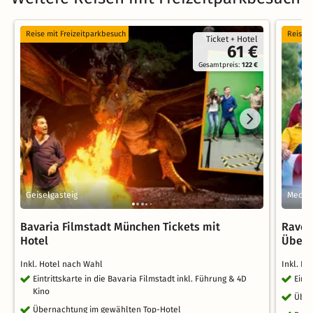
Reise mit Freizeitparkbesuch
Reise m
Ticket + Hotel
61 €
Gesamtpreis:
122 €
Geiselgasteig
Mecke
Bavaria Filmstadt München Tickets mit
Raven
Hotel
Übern
Inkl. Hotel nach Wahl
Inkl. H
Eintrittskarte in die Bavaria Filmstadt inkl. Führung & 4D
Eint
Kino
Über
Übernachtung im gewählten Top-Hotel