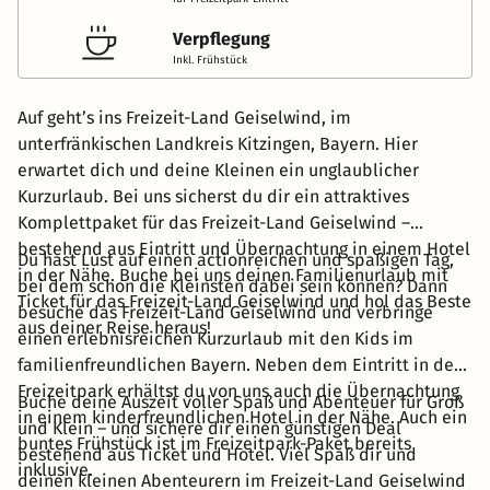
Verpflegung
Inkl. Frühstück
Auf geht’s ins Freizeit-Land Geiselwind, im
unterfränkischen Landkreis Kitzingen, Bayern. Hier
erwartet dich und deine Kleinen ein unglaublicher
Kurzurlaub. Bei uns sicherst du dir ein attraktives
Komplettpaket für das Freizeit-Land Geiselwind –
bestehend aus Eintritt und Übernachtung in einem Hotel
Du hast Lust auf einen actionreichen und spaßigen Tag,
in der Nähe. Buche bei uns deinen Familienurlaub mit
bei dem schon die Kleinsten dabei sein können? Dann
Ticket für das Freizeit-Land Geiselwind und hol das Beste
besuche das Freizeit-Land Geiselwind und verbringe
aus deiner Reise heraus!
einen erlebnisreichen Kurzurlaub mit den Kids im
familienfreundlichen Bayern. Neben dem Eintritt in den
Freizeitpark erhältst du von uns auch die Übernachtung
Buche deine Auszeit voller Spaß und Abenteuer für Groß
in einem kinderfreundlichen Hotel in der Nähe. Auch ein
und Klein – und sichere dir einen günstigen Deal
buntes Frühstück ist im Freizeitpark-Paket bereits
bestehend aus Ticket und Hotel. Viel Spaß dir und
inklusive.
deinen kleinen Abenteurern im Freizeit-Land Geiselwind