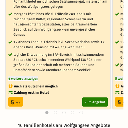
Romantikhotel im idyllischen Salzkammergut, malerisch am
Roma
Ufer des Wolfgangsees gelegen
Ufer
morgens köstliches Rössl-Frühstückserlebnis mit
morg
reichhaltigem Buffet, regionalen Schmankerln und
reic
hausgemachten Spezialitäten, alles bei traumhaftem
haus
Seeblick auf den Wolfgangsee – ein unvergesslicher
Seeb
Genuss
Gen
1 x abends Fondue-Erlebnis inkl. Sorbetvariation sowie 1 x
1 x 
abends Rössl-Pension mit 4-Gang-Wahlmenü
inkl
Wahl
tägliche Entspannung im SPA-Bereich mit schwimmendem
Gour
Seebad (30 °C), schwimmendem Whirlpool (38 °C), einer
großen Saunalandschaft mit mehreren Saunen und
jede
Dampfbädern sowie atemberaubendem Seeblick
Wein
4 weitere anzeigen
5 weite
Auch als Gutschein möglich
Auch
Zahlung erst im Hotel
Zahl
5
5
Zum Angebot
/5.0
/5.0
16 Familienhotels am Wolfgangsee Angebote