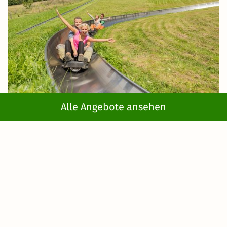
Alle Angebote ansehen
Rund um den Wolfgangsee werden verschiedene
Sommer-Outdoor-Aktivitäten
angeboten. Lohnenswert
für Kinder und Eltern ist unter anderem eine Fahrt mit
der
Sommerrodelbahn in Strobl
. Einen erlebnisreichen
Tag können Sie auch im
Abarena - Allwetter Freizeitpark
verbringen. Dort warten unter anderem
Kletterparcours
sowie Hüpfkissen und ein
Wasserspielplatz
auf Sie.
Erleben Sie die Schönheit des Wolfgangsees aus der
Vogelperspektive
und machen Sie einen
Tandem-