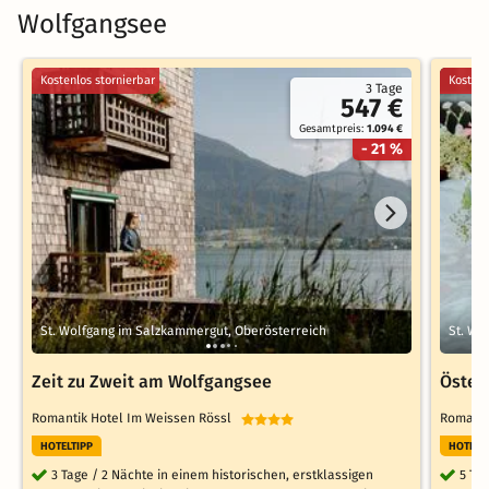
Wolfgangsee
Kostenlos stornierbar
Kostenl
3 Tage
547 €
Gesamtpreis:
1.094 €
- 21 %
St. Wolfgang im Salzkammergut, Oberösterreich
St. Wo
Zeit zu Zweit am Wolfgangsee
Öster
Romantik Hotel Im Weissen Rössl
Romanti
HOTELTIPP
HOTELT
3 Tage / 2 Nächte in einem historischen, erstklassigen
5 Ta