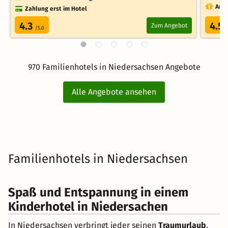
Auch
Zahlung erst im Hotel
4.3
4.5
Zum Angebot
/5.0
970 Familienhotels in Niedersachsen Angebote
Alle Angebote ansehen
Familienhotels in Niedersachsen
Spaß und Entspannung in einem
Kinderhotel in Niedersachen
In Niedersachsen verbringt jeder seinen
Traumurlaub
.