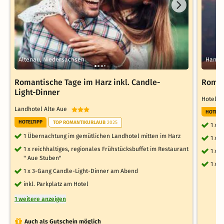
Altenau, Niedersachsen
Hambü
Romantische Tage im Harz inkl. Candle-
Roman
Light-Dinner
Hotel 
Landhotel Alte Aue
HOTELT
HOTELTIPP
TOP ROMANTIKURLAUB
2025
1 x 
1 Übernachtung im gemütlichen Landhotel mitten im Harz
1 x 
1 x reichhaltiges, regionales Frühstücksbuffet im Restaurant
1 x 
" Aue Stuben"
1 x 
1 x 3-Gang Candle-Light-Dinner am Abend
inkl. Parkplatz am Hotel
1 weitere anzeigen
Auch als Gutschein möglich