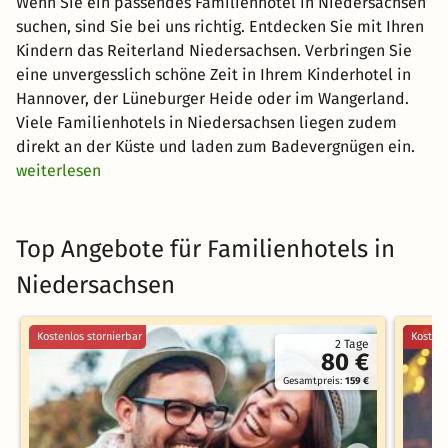
Wenn Sie ein passendes Familienhotel in Niedersachsen
suchen, sind Sie bei uns richtig. Entdecken Sie mit Ihren
Kindern das Reiterland Niedersachsen. Verbringen Sie
eine unvergesslich schöne Zeit in Ihrem Kinderhotel in
Hannover, der Lüneburger Heide oder im Wangerland.
Viele Familienhotels in Niedersachsen liegen zudem
direkt an der Küste und laden zum Badevergnügen ein.
weiterlesen
Top Angebote für Familienhotels in
Niedersachsen
Kostenlos stornierbar
Kostenl
2 Tage
80 €
Gesamtpreis:
159 €