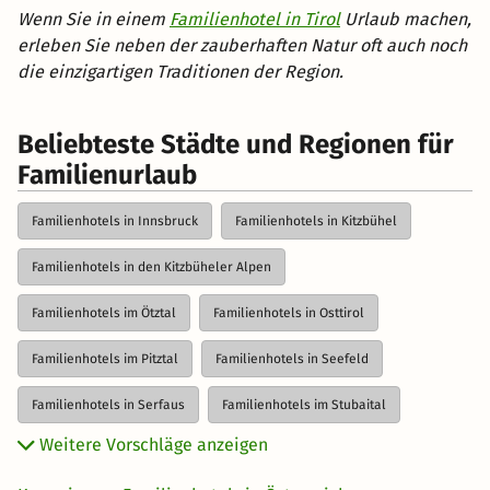
Wenn Sie in einem
Familienhotel in Tirol
Urlaub machen,
erleben Sie neben der zauberhaften Natur oft auch noch
die einzigartigen Traditionen der Region.
Beliebteste Städte und Regionen für
Familienurlaub
Familienhotels in Innsbruck
Familienhotels in Kitzbühel
Familienhotels in den Kitzbüheler Alpen
Familienhotels im Ötztal
Familienhotels in Osttirol
Familienhotels im Pitztal
Familienhotels in Seefeld
Familienhotels in Serfaus
Familienhotels im Stubaital
Weitere Vorschläge anzeigen
Familienhotels im Tannheimer Tal
Familienhotels im Zillertal