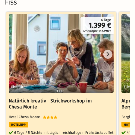
Fiss
6 Tage
1.399 €
Gesamtpreis:
2.798 €
Fiss, Tirol
Flirsch
Natürlich kreativ - Strickworkshop im
Alpenf
Chesa Monte
Bergh
Hotel Chesa Monte
Berghot
HOTELTIPP
HOTELT
6 Tage / 5 Nächte mit täglich reichhaltigem Frühstücksbuffet
4 Ta