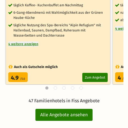
täglich Kaffee- Kuchenbuffet am Nachmittag
tägl
6-Gang-Abendmenü mit Wahlmöglichkeit aus der Grünen
nach
Haube-Küche
aben
tägliche Nutzung des Spa-Bereichs "Alpin Refugium" mit
4 weite
Hallenbad, Saunen, Dampfbad, Ruheraum mit
Wasserbetten und Dachterrasse
4 weitere anzeigen
Auch als Gutschein möglich
Auch
4.9
4
Zum Angebot
/5.0
/5.0
47 Familienhotels in Fiss Angebote
Alle Angebote ansehen