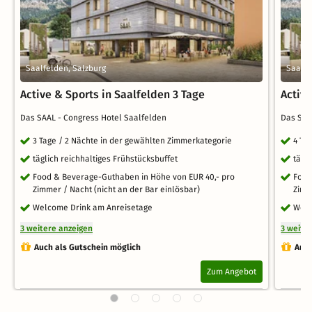
Saalfelden, Salzburg
Saalfe
Active & Sports in Saalfelden 3 Tage
Active
Das SAAL - Congress Hotel Saalfelden
Das SAA
3 Tage / 2 Nächte in der gewählten Zimmerkategorie
4 Ta
täglich reichhaltiges Frühstücksbuffet
tägl
Food & Beverage-Guthaben in Höhe von EUR 40,- pro
Food
Zimmer / Nacht (nicht an der Bar einlösbar)
Zimm
Welcome Drink am Anreisetage
Welc
3 weitere anzeigen
3 weite
Auch als Gutschein möglich
Auch
Zum Angebot