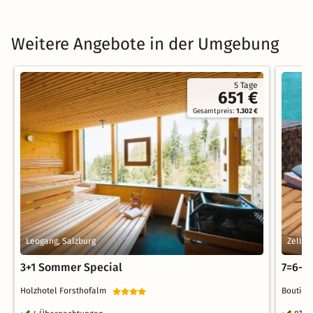
Weitere Angebote in der Umgebung
5 Tage
651 €
Gesamtpreis:
1.302 €
Leogang, Salzburg
Zell a
3+1 Sommer Special
7=6-D
Holzhotel Forsthofalm
Boutiqu