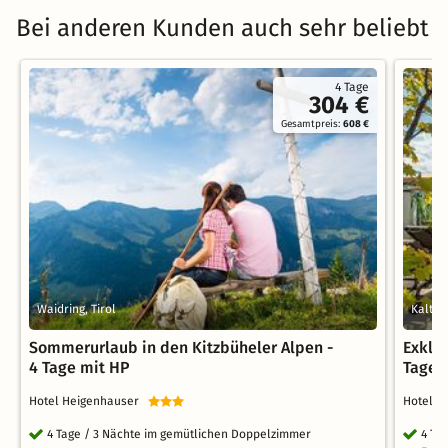
Bei anderen Kunden auch sehr beliebt
4 Tage
304 €
Gesamtpreis:
608 €
Waidring, Tirol
Kalten
Sommerurlaub in den Kitzbüheler Alpen -
Exklu
4 Tage mit HP
Tage i
Hotel Heigenhauser
Hotel 
4 Tage / 3 Nächte im gemütlichen Doppelzimmer
4 Tag