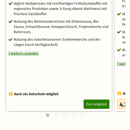
Früh
täglich Halbpension mit reichhaltigen Frühstücksbuffet mit
fris
regionalen Produkten sowie 3-Gang-Abend-Wahlmenü mit
frischem Salatbuffet
tägl
zur 
Nutzung des Wellnessbereiches mit Zirbensauna, Bio-
Dess
Sauna, Schwallbrause, Kneippschlauch, Tropendusche und
Ruheraum,
tägl
Auße
Nutzung des naturbelassenen Schwimmteichs und der
vers
Liegen (nach Verfügbarkeit)
Nutz
3 weitere anzeigen
und 
7 weite
Auch
Auch als Gutschein möglich
4.7
Zum Angebot
/