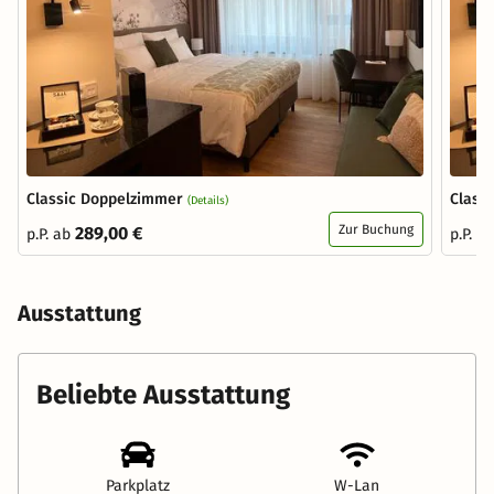
Classic Doppelzimmer
Class
(Details)
Zur Buchung
289,00 €
p.P. ab
p.P. a
Ausstattung
Beliebte Ausstattung
Parkplatz
W-Lan