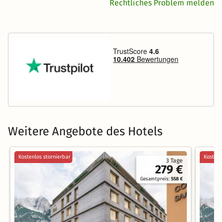
Rechtliches Problem melden
Weitere Angebote des Hotels
Kostenlos stornierbar
Kostenl
3 Tage
279 €
Gesamtpreis:
558 €