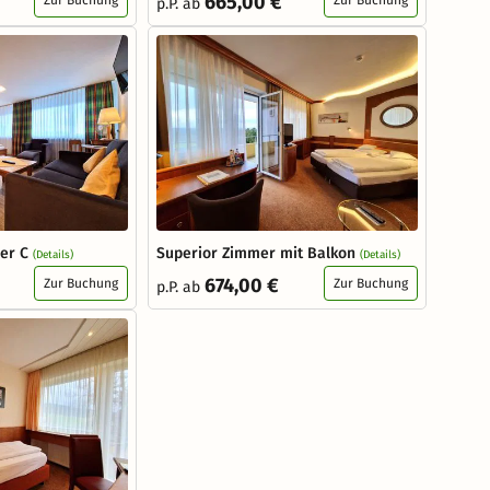
665,00 €
p.P. ab
er C
Superior Zimmer mit Balkon
(Details)
(Details)
674,00 €
Zur Buchung
Zur Buchung
p.P. ab