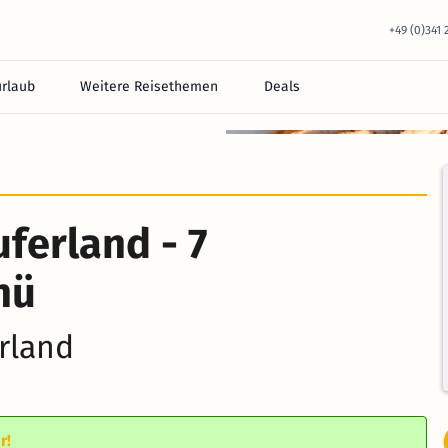
+49 (0)341
urlaub
Weitere Reisethemen
Deals
equem im Hotel.
ferland - 7
nü
rland
r!