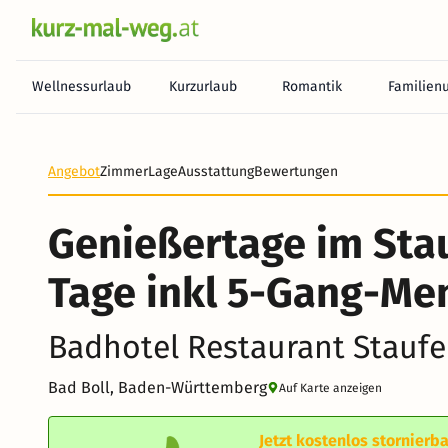
Wellnessurlaub
Kurzurlaub
Romantik
Familien
Heute noch keine Zahlung erforderlich! Zahlen Sie b
Angebot
Zimmer
Lage
Ausstattung
Bewertungen
Genießertage im Stau
Tage inkl 5-Gang-Me
Badhotel Restaurant Staufe
Bad Boll, Baden-Württemberg
Auf Karte anzeigen
Jetzt kostenlos stornierba