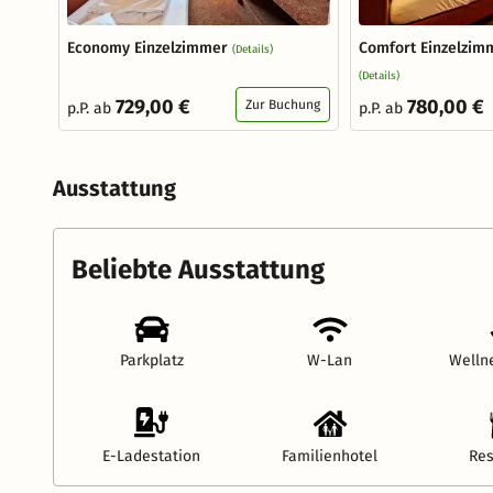
Economy Einzelzimmer
Comfort Einzelzim
(Details)
(Details)
729,00 €
780,00 €
Zur Buchung
p.P. ab
p.P. ab
Ausstattung
Beliebte Ausstattung
Parkplatz
W-Lan
Welln
E-Ladestation
Familienhotel
Res