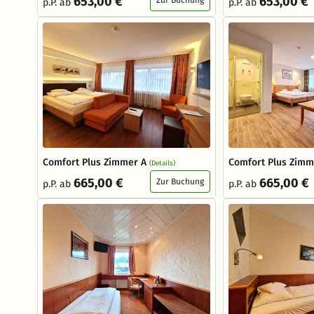
653,00 €
653,00 €
p.P. ab
p.P. ab
Comfort Plus Zimmer A
Comfort Plus Zimm
(Details)
665,00 €
665,00 €
Zur Buchung
p.P. ab
p.P. ab