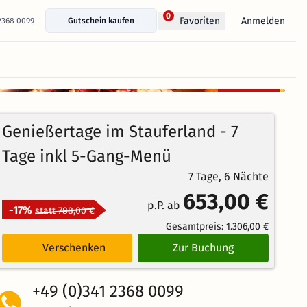
0
Anmelden
Favoriten
 2368 0099
Gutschein kaufen
+ 19 Fotos anzeigen
Kostenlos
100%
stornierbar
4.4
9
Echte
/5
Genießertage im Stauferland - 7
Bewertungen
Weiterempfehlung
Großartig
Tage inkl 5-Gang-Menü
7 Tage, 6 Nächte
653,00 €
p.P. ab
-17%
statt 788,00 €
Gesamtpreis:
1.306,00 €
Verschenken
Zur Buchung
+49 (0)341 2368 0099