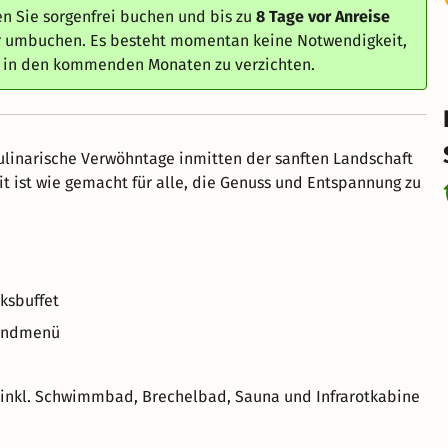
n Sie sorgenfrei buchen und bis zu
8 Tage vor Anreise
er umbuchen. Es besteht momentan keine Notwendigkeit,
e in den kommenden Monaten zu verzichten.
kulinarische Verwöhntage inmitten der sanften Landschaft
it ist wie gemacht für alle, die Genuss und Entspannung zu
cksbuffet
bendmenü
 inkl. Schwimmbad, Brechelbad, Sauna und Infrarotkabine