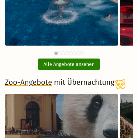
97 €
Börde Therme mit
ab
Übernachtung
Alle Angebote ansehen
inkl. Übernachtung und Frühstück
Zoo-Angebote
mit Übernachtung
Zum Angebot