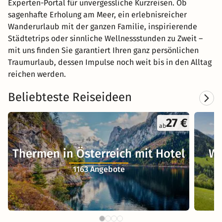
Experten-Portal für unvergessliche Kurzreisen. Ob
sagenhafte Erholung am Meer, ein erlebnisreicher
Wanderurlaub mit der ganzen Familie, inspirierende
Städtetrips oder sinnliche Wellnessstunden zu Zweit –
mit uns finden Sie garantiert Ihren ganz persönlichen
Traumurlaub, dessen Impulse noch weit bis in den Alltag
reichen werden.
Beliebteste Reiseideen
27 €
ab
Thermen in Österreich mit Hotel
We
1163 Angebote