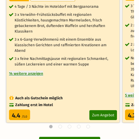
3 Ta
4 Tage / 3 Nächte im Hoteldorf mit Bergpanorama
Ther
3 x Verwöhn-Frühstücksbuffet mit regionalen
Glut
Köstlichkeiten, hausgemachten Marmeladen, frisch
2 x a
gebackenem Brot, duftenden Waffeln und herzhaften
zube
Klassikern
frei
3 x 6-Gang-Verwöhnmenü mit einem Ensemble aus
2 x 
klassischen Gerichten und raffinierten Kreationen am
Lobb
Abend
Nutz
3 x feine Nachmittagsjause mit regionalen Schmankerl,
behe
süßen Leckereien und einer warmen Suppe
35°C
14 weitere anzeigen
Kalt
Ruhe
Uhr)
5 weite
Auch als Gutschein möglich
Zahlung erst im Hotel
Zahl
4.4
4.7
Zum Angebot
/5.0
/