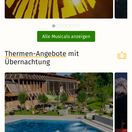
137 €
Disneys DER KÖNIG DER LÖWEN
MAR
ab
mit Hotel
Alle Musicals anzeigen
Musical in Hamburg
Thermen-Angebote
mit
Übernachtung
Zum Musical