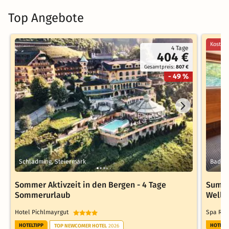
Top Angebote
Kostenl
4 Tage
404 €
Gesamtpreis:
807 €
- 49 %
Schladming, Steiermark
Bad Wa
Sommer Aktivzeit in den Bergen - 4 Tage
Summe
Sommerurlaub
Welln
Hotel Pichlmayrgut
Spa Res
HOTELTIPP
HOTELT
TOP NEWCOMER HOTEL
2026