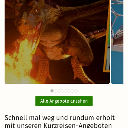
61 €
Bavaria Filmstadt München
Fr
ab
Tickets mit Hotel
Alle Angebote ansehen
inkl. Übernachtung und Frühstück
Schnell mal weg und rundum erholt
mit unseren Kurzreisen-Angeboten
Zum Angebot