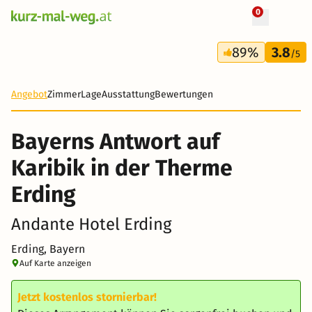
0
+ 12 Fotos
3 Tage
89%
3.8
159 €
/5
Angebot
Zimmer
Lage
Ausstattung
Bewertungen
Bayerns Antwort auf
Karibik in der Therme
Erding
Andante Hotel Erding
Erding, Bayern
Auf Karte anzeigen
Jetzt kostenlos stornierbar!