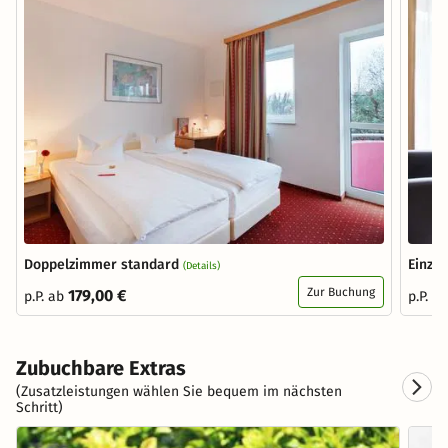
Doppelzimmer standard
Einze
(Details)
Zur Buchung
179,00 €
p.P. ab
p.P. a
Zubuchbare Extras
(Zusatzleistungen wählen Sie bequem im nächsten
Schritt)