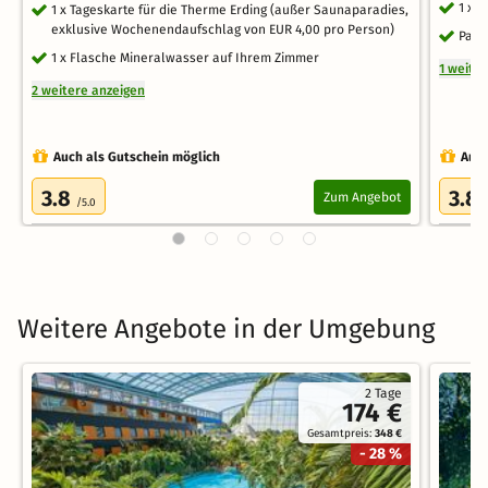
1 x 
1 x Tageskarte für die Therme Erding (außer Saunaparadies,
exklusive Wochenendaufschlag von EUR 4,00 pro Person)
Park
1 x Flasche Mineralwasser auf Ihrem Zimmer
1 weite
2 weitere anzeigen
Auch als Gutschein möglich
Auch
3.8
3.8
Zum Angebot
/5.0
Weitere Angebote in der Umgebung
2 Tage
174 €
Gesamtpreis:
348 €
- 28 %