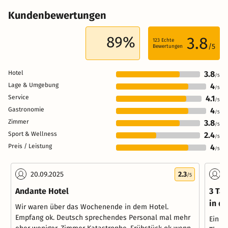
Kundenbewertungen
89%
3.8
123
Echte
/5
Bewertungen
Hotel
3.8
/5
Lage & Umgebung
4
/5
Service
4.1
/5
Gastronomie
4
/5
Zimmer
3.8
/5
Sport & Wellness
2.4
/5
Preis / Leistung
4
/5
20.09.2025
2.3
1
/5
Andante Hotel
3 Tag
in d
Wir waren über das Wochenende in dem Hotel.
Empfang ok. Deutsch sprechendes Personal mal mehr
Ein n