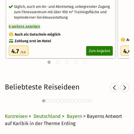
täglich, auch am An- und Abreisetag, unbegrenzter Zugang
zum Fitnesszentrum mit über 950 m² Trainingsfläche und
topmoderner Geräteausstattung
6 weitere anzeigen
Auch als Gutschein möglich
Auch
Zahlung erst im Hotel
4.7
4.4
Zum Angebot
/5.0
Beliebteste Reiseideen
Hotels nähe Therme Erding
Th
64 Angebote
32 €
ab
Kurzreisen
>
Deutschland
>
Bayern
> Bayerns Antwort
auf Karibik in der Therme Erding