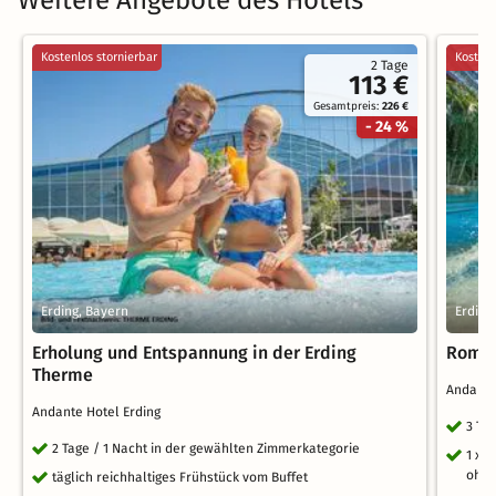
Kostenlos stornierbar
Kostenl
2 Tage
113 €
Gesamtpreis:
226 €
- 24 %
Erding, Bayern
Erding
Erholung und Entspannung in der Erding
Roman
Therme
Andante
Andante Hotel Erding
3 Ta
2 Tage / 1 Nacht in der gewählten Zimmerkategorie
1 x 
ohne
täglich reichhaltiges Frühstück vom Buffet