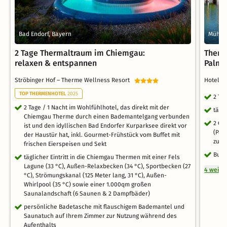
Bad Endorf, Bayern
Mühlh
2 Tage Thermaltraum im Chiemgau:
Therm
relaxen & entspannen
Palme
Ströbinger Hof – Therme Wellness Resort
Hotel 
TOP THERMENHOTEL
2025
2 Ta
2 Tage / 1 Nacht im Wohlfühlhotel, das direkt mit der
tägl
Chiemgau Therme durch einen Bademantelgang verbunden
2 Ga
ist und den idyllischen Bad Endorfer Kurparksee direkt vor
(Pal
der Haustür hat, inkl. Gourmet-Frühstück vom Buffet mit
zuge
frischen Eierspeisen und Sekt
Buch
täglicher Eintritt in die Chiemgau Thermen mit einer Fels
Lagune (33 °C), Außen-Relaxbecken (34 °C), Sportbecken (27
4 weite
°C), Strömungskanal (125 Meter lang, 31 °C), Außen-
Whirlpool (35 °C) sowie einer 1.000qm großen
Saunalandschaft (6 Saunen & 2 Dampfbäder)
persönliche Badetasche mit flauschigem Bademantel und
Saunatuch auf Ihrem Zimmer zur Nutzung während des
Aufenthalts