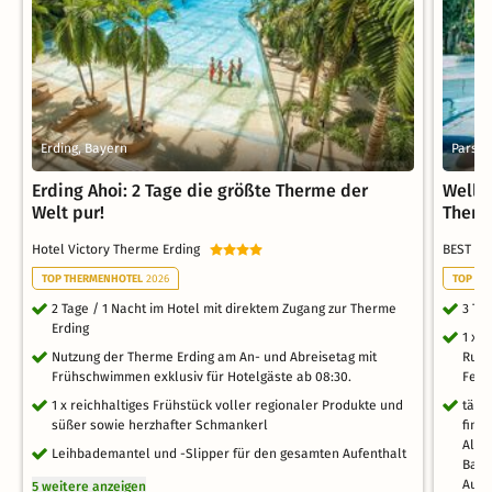
Erding, Bayern
Parsdo
Erding Ahoi: 2 Tage die größte Therme der
Welln
Welt pur!
Therm
Hotel Victory Therme Erding
BEST W
TOP THERMENHOTEL
2026
TOP FA
2 Tage / 1 Nacht im Hotel mit direktem Zugang zur Therme
3 Ta
Erding
1 x 
Nutzung der Therme Erding am An- und Abreisetag mit
Ruts
Frühschwimmen exklusiv für Hotelgäste ab 08:30.
Feie
1 x reichhaltiges Frühstück voller regionaler Produkte und
tägl
süßer sowie herzhafter Schmankerl
finn
Alm"
Leihbademantel und -Slipper für den gesamten Aufenthalt
Bade
Aufe
5 weitere anzeigen