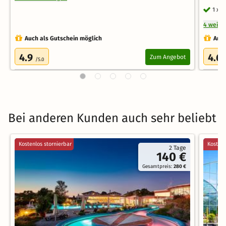
1 x 
4 weite
Auch als Gutschein möglich
Auch
4.9
4.6
Zum Angebot
/5.0
Bei anderen Kunden auch sehr beliebt
Kostenlos stornierbar
Kostenl
2 Tage
140 €
Gesamtpreis:
280 €