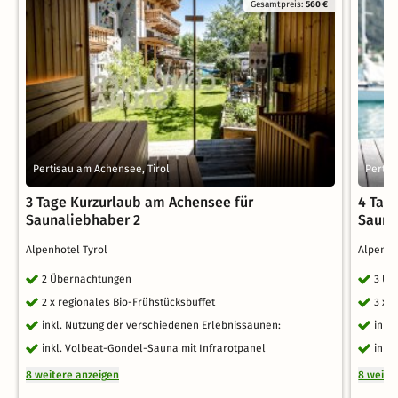
Gesamtpreis:
560 €
Pertisau am Achensee, Tirol
Pertis
3 Tage Kurzurlaub am Achensee für
4 Tag
Saunaliebhaber 2
Sauna
Alpenhotel Tyrol
Alpenho
2 Übernachtungen
3 Üb
2 x regionales Bio-Frühstücksbuffet
3 x 
inkl. Nutzung der verschiedenen Erlebnissaunen:
inkl
inkl. Volbeat-Gondel-Sauna mit Infrarotpanel
inkl
8 weitere anzeigen
8 weite