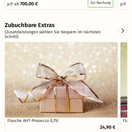
Zur Buchung
700,00 €
p.P. ab
p.P. a
Zubuchbare Extras
(Zusatzleistungen wählen Sie bequem im nächsten
Schritt)
Flasche AHT-Prosecco 0,75l
Flas
24,90 €