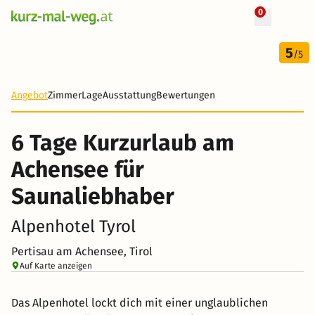
0
+ 27 Fotos
6 Tage
5
700 €
/5
Angebot
Zimmer
Lage
Ausstattung
Bewertungen
6 Tage Kurzurlaub am
Achensee für
Saunaliebhaber
Alpenhotel Tyrol
Pertisau am Achensee, Tirol
Auf Karte anzeigen
Das Alpenhotel lockt dich mit einer unglaublichen