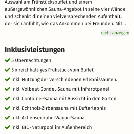
Auswahl am Frühstücksbuffet und einem
außergewöhnlichen Sauna-Angebot in seine vier Wände
und schenkt dir einen vielversprechenden Aufenthalt,
der sich anfühlt, wie das Ankommen bei Freunden. Mit
einem See, der segeln, surfen, kiten, SUP, schwimmen,
mehr anzeigen
Boot fahren und tauchen erlaubt und den
Karwendeltälern, die sich per Mountainbike, e-Bike oder
Inklusivleistungen
zu Fuß erkunden lassen und der umliegenden herrlichen
Bergwelt des Rofan für grandiose Bergtouren,
5 Übernachtungen
Klettersteige und dergleichen gibt es kaum einen Ort,
5 x reichhaltiges Frühstück vom Buffet
der so viele Möglichkeiten bietet. Bei uns im Haus kannst
inkl. Nutzung der verschiedenen Erlebnissaunen:
du auch Longboards gegen eine kleine Gebühr mieten.
Golfen kannst du übrigens vor der Haustüre. Und das
inkl. Volbeat-Gondel-Sauna mit Infrarotpanel
waren jetzt erst mal deine Möglichkeiten im Sommer. Im
inkl. Contai­ner-Sauna mit Aussicht in den Garten
Winter klappt Skifahren, Langlaufen, Schneeschuhtouren,
inkl. Echtholz-Zirbensauna mit Dufterlebnis
Winterspaziergänge und auch Skitouren. Die Natur vor
der Haustüre – das trifft wirklich zu. Ach ja: Als einziges
inkl. Achenseebahn-Wa­gon-Sauna
Haus am Achensee haben wir die 12m hohe Kletterwand
inkl. BIO-Naturpool im Außenbereich
“ArtRock” direkt am Hotel. Das Frühstück ist ein wahres