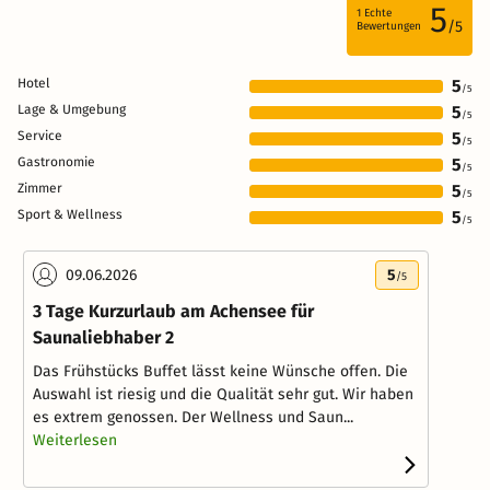
5
1
Echte
/5
Bewertungen
Hotel
5
/5
Lage & Umgebung
5
/5
Service
5
/5
Gastronomie
5
/5
Zimmer
5
/5
Sport & Wellness
5
/5
09.06.2026
5
/5
3 Tage Kurzurlaub am Achensee für
Saunaliebhaber 2
Das Frühstücks Buffet lässt keine Wünsche offen. Die
Auswahl ist riesig und die Qualität sehr gut. Wir haben
es extrem genossen. Der Wellness und Saun...
Weiterlesen