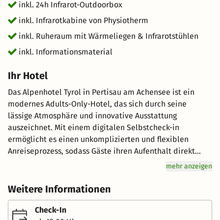
inkl. 24h Infrarot-Outdoorbox
Highlight für Genießer. Mit über 600 sorgfältig
ausgewählten Produkten bietet das Hotel ein
inkl. Infrarotkabine von Physiotherm
außergewöhnliches Buffet, das keine Wünsche offenlässt.
inkl. Ruheraum mit Wärmeliegen & Infrarotstühlen
Viele Produkte stammen aus der Region und werden in
inkl. Informationsmaterial
Bio-Qualität angeboten. Selbstgemachte Marmeladen,
Honig aus dem eigenen Bienenstock und frisches Brot
Ihr Hotel
sorgen für ein authentisches Geschmackserlebnis. **Info:
Echtholz-Fass-Sauna mit Holzofen & HotPots (Badefässer
Das Alpenhotel Tyrol in Pertisau am Achensee ist ein
beheizt) in verschiedenen Varianten gegen Gebühr
modernes Adults-Only-Hotel, das sich durch seine
lässige Atmosphäre und innovative Ausstattung
auszeichnet. Mit einem digitalen Selbstcheck-in
ermöglicht es einen unkomplizierten und flexiblen
Anreiseprozess, sodass Gäste ihren Aufenthalt direkt
entspannt beginnen können. Vor der Anreise erhalten
mehr anzeigen
Gäste eine Infomail und können sich online einchecken;
der Rest wird am Self-Check-in an der Rezeption
Weitere Informationen
vorbereitet . Das Frühstücksbuffet des Hotels ist
besonders hervorzuheben: Mit über 500 Produkten,
Check-In