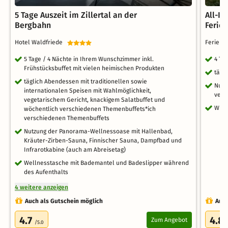
5 Tage Auszeit im Zillertal an der
All-In
Bergbahn
Ferie
Hotel Waldfriede
Ferien
5 Tage / 4 Nächte in Ihrem Wunschzimmer inkl.
4 Ta
Frühstücksbuffet mit vielen heimischen Produkten
tägli
täglich Abendessen mit traditionellen sowie
Nutz
internationalen Speisen mit Wahlmöglichkeit,
vers
vegetarischem Gericht, knackigem Salatbuffet und
WLA
wöchentlich verschiedenen Themenbuffets*ich
verschiedenen Themenbuffets
Nutzung der Panorama-Wellnessoase mit Hallenbad,
Kräuter-Zirben-Sauna, Finnischer Sauna, Dampfbad und
Infrarotkabine (auch am Abreisetag)
Wellnesstasche mit Bademantel und Badeslipper während
des Aufenthalts
4 weitere anzeigen
Auch als Gutschein möglich
Auch
4.7
4.8
Zum Angebot
/5.0