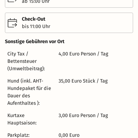
darunter viele regionale und biologische Spezialitäten,
ab 15:00 Uhr
bietet es eine vielfältige Auswahl, die keine Wünsche
offenlässt. Besonders beliebt sind die selbstgemachten
Check-Out
Leckereien des Chefs . Für Hundebesitzer ist das
bis 11:00 Uhr
Alpenhotel Tyrol ein wahres Paradies. Hunde sind
herzlich willkommen und werden mit einem
Sonstige Gebühren vor Ort
Willkommenspaket, das unter anderem eine
Schlafdecke, Leckerli und Spielzeug umfasst,
City Tax /
4,00 Euro Person / Tag
empfangen. Ein eigener Hundepool steht ebenfalls zur
Bettensteuer
Verfügung, und Hunde dürfen sogar mit zum Frühstück .
(Umweltbeitrag):
Insgesamt bietet das Alpenhotel Tyrol eine perfekte
Hund (inkl. AHT-
35,00 Euro Stück / Tag
Kombination aus modernem Komfort, herzlicher
Hundepaket für die
Gastfreundschaft und einem besonderen Augenmerk auf
Dauer des
die Bedürfnisse von Hundebesitzern.
Aufenthaltes ):
Kurtaxe
3,00 Euro Person / Tag
Hauptsaison:
Parkplatz:
0,00 Euro