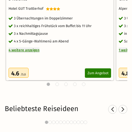
Hotel GUT Trattlerhof
Alpenli
3 Übernachtungen im Doppelzimmer
3 Üb
3 x reichhaltiges Frühstück vom Buffet bis 11 Uhr
3 x 
3 x Nachmittagsjause
inkl
4 x 5-Gänge-Wahlmenü am Abend
Saun
4 weitere anzeigen
1 weite
4.6
4.8
Zum Angebot
/5.0
Beliebteste Reiseideen
Sporthotels in Tirol
1390 Angebote
63 €
ab