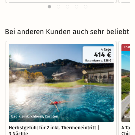
Bei anderen Kunden auch sehr beliebt
Kostenl
4 Tage
414 €
Gesamtpreis:
828 €
Bad Kleinkirchheim, Kärnten
Inzell
Herbstgefühl für 2 inkl. Thermeneintritt |
4 Tage
3 Nächte
Chiem