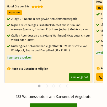
Hotel 
Hotel Grauer Bär
HOTELT
HOTELTIPP
3 Ta
von 
2 Tage / 1 Nacht in der gewählten Zimmerkategorie
tägl
täglich reichhaltiges Frühstücksbuffet mit kalten und
warmen Speisen, frischen Früchten, Joghurt, Gebäck u.v.m.
tägl
und
täglich Abendessen als 3-Gang Wahlmenü (Hauptgericht zur
Wahl) oder Buffet
Adve
Kek
Nutzung des Schwimmbads (geöffnet 8 - 21 Uhr) sowie von
Whirlpool, Sauna und Dampfbad (17 - 21 Uhr)
2 weite
1 weitere anzeigen
Auch
Auch als Gutschein möglich
4.7
Zum Angebot
/
133 Wellnesshotels am Karwendel Angebote