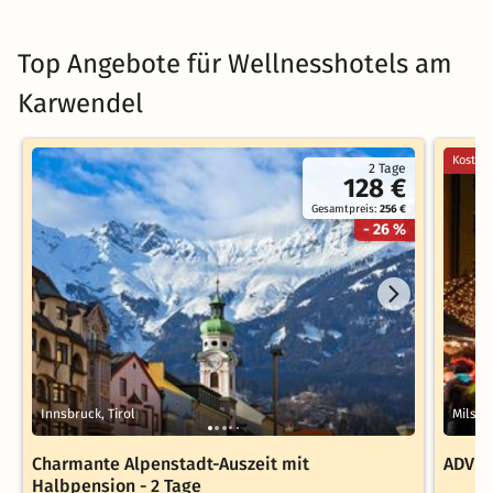
Top Angebote für Wellnesshotels am
Karwendel
Kostenl
2 Tage
128 €
Gesamtpreis:
256 €
- 26 %
Innsbruck, Tirol
Mils be
Charmante Alpenstadt-Auszeit mit
ADVEN
Halbpension - 2 Tage