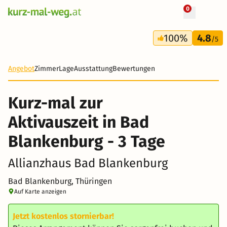
0
+ 26 Fotos
3 Tage
100%
4.8
117 €
/5
-21%
Angebot
Zimmer
Lage
Ausstattung
Bewertungen
Kurz-mal zur
Aktivauszeit in Bad
Blankenburg - 3 Tage
Allianzhaus Bad Blankenburg
Bad Blankenburg, Thüringen
Auf Karte anzeigen
Jetzt kostenlos stornierbar!