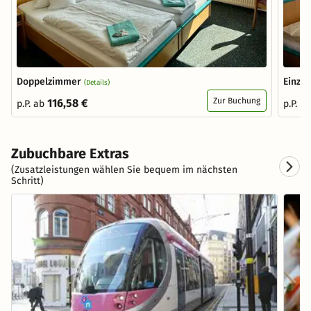
Doppelzimmer
Einze
(Details)
Zur Buchung
116,58 €
p.P. ab
p.P. a
Zubuchbare Extras
(Zusatzleistungen wählen Sie bequem im nächsten
Schritt)