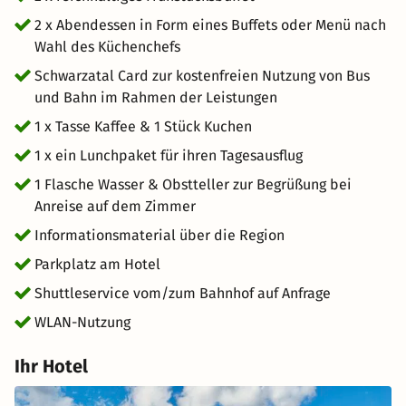
Erholungsort Bad Blankenburg übernachten, erhalten sie
2 x Abendessen in Form eines Buffets oder Menü nach
automatisch die Gästekarte. Weitere Informationen
Wahl des Küchenchefs
erhalten Sie gern an der Rezeption oder unter
www.gaestekarte-schwarzatal.de!
Schwarzatal Card zur kostenfreien Nutzung von Bus
und Bahn im Rahmen der Leistungen
1 x Tasse Kaffee & 1 Stück Kuchen
1 x ein Lunchpaket für ihren Tagesausflug
1 Flasche Wasser & Obstteller zur Begrüßung bei
Anreise auf dem Zimmer
Informationsmaterial über die Region
Parkplatz am Hotel
Shuttleservice vom/zum Bahnhof auf Anfrage
WLAN-Nutzung
Ihr Hotel