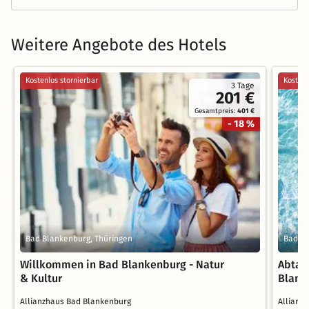
Weitere Angebote des Hotels
Kostenlos stornierbar
Kostenl
3 Tage
201 €
Gesamtpreis:
401 €
- 18 %
Bad Blankenburg, Thüringen
Bad Bl
Willkommen in Bad Blankenburg - Natur
Abtau
& Kultur
Blank
Allianzhaus Bad Blankenburg
Allianz