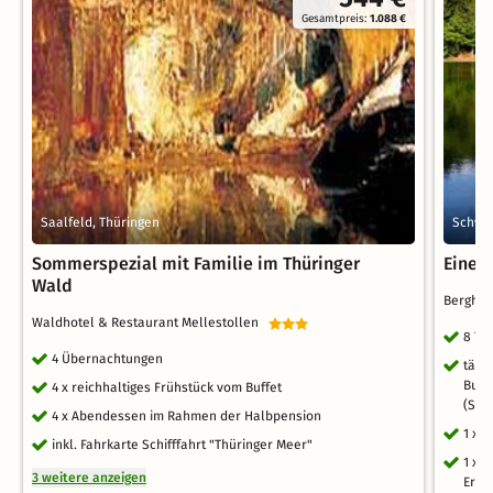
Gesamtpreis:
1.088 €
Saalfeld, Thüringen
Schwar
Sommerspezial mit Familie im Thüringer
Eine 
Wald
Bergho
Waldhotel & Restaurant Mellestollen
8 Ta
4 Übernachtungen
tägl
Buff
4 x reichhaltiges Frühstück vom Buffet
(Soft
4 x Abendessen im Rahmen der Halbpension
1 x 
inkl. Fahrkarte Schifffahrt "Thüringer Meer"
1 x 
3 weitere anzeigen
Erku