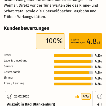
Weimar. Direkt vor der Tür erwarten Sie das Rinne- und
Schwarzatal sowie die Oberweißbacher Bergbahn und
Fröbels Wirkungsstätten.
Kundenbewertungen
100%
4.8
4
Echte
/5
Bewertungen
Hotel
4.8
/5
Lage & Umgebung
4.8
/5
Service
4.8
/5
Gastronomie
4.5
/5
Zimmer
4.8
/5
Preis / Leistung
4.8
/5
25.02.2026
4.7
3
/5
Auszeit in Bad Blankenburg
ein 