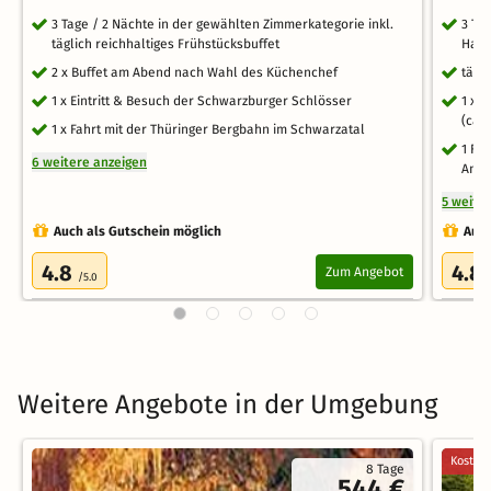
3 Tage / 2 Nächte in der gewählten Zimmerkategorie inkl.
3 Ta
täglich reichhaltiges Frühstücksbuffet
Halb
2 x Buffet am Abend nach Wahl des Küchenchef
tägl
1 x Eintritt & Besuch der Schwarzburger Schlösser
1 x 
(ca. 
1 x Fahrt mit der Thüringer Bergbahn im Schwarzatal
1 Fl
6 weitere anzeigen
Anre
5 weite
Auch als Gutschein möglich
Auch
4.8
4.8
Zum Angebot
/5.0
Weitere Angebote in der Umgebung
Kostenl
8 Tage
544 €