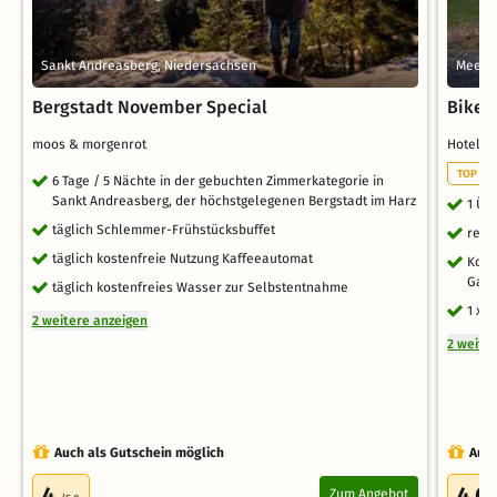
Sankt Andreasberg, Niedersachsen
Meera
Bergstadt November Special
Biker
moos & morgenrot
Hotel 
TOP WE
6 Tage / 5 Nächte in der gebuchten Zimmerkategorie in
Sankt Andreasberg, der höchstgelegenen Bergstadt im Harz
1 Üb
täglich Schlemmer-Frühstücksbuffet
reic
täglich kostenfreie Nutzung Kaffeeautomat
Kost
Gar
täglich kostenfreies Wasser zur Selbstentnahme
1 x 
2 weitere anzeigen
2 weite
Auch als Gutschein möglich
Auch
4
4.6
Zum Angebot