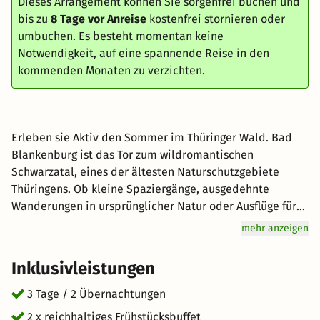
Dieses Arrangement können Sie sorgenfrei buchen und
bis zu
8 Tage vor Anreise
kostenfrei stornieren oder
umbuchen. Es besteht momentan keine
Notwendigkeit, auf eine spannende Reise in den
kommenden Monaten zu verzichten.
Erleben sie Aktiv den Sommer im Thüringer Wald. Bad
Blankenburg ist das Tor zum wildromantischen
Schwarzatal, eines der ältesten Naturschutzgebiete
Thüringens. Ob kleine Spaziergänge, ausgedehnte
Wanderungen in ursprünglicher Natur oder Ausflüge für
jeden ist was dabei. Bad Blankenburg ist ein staatlich
mehr anzeigen
anerkannter Erholungsort und wird auch als
Lavendelstadt bezeichnet. Die Stadt liegt an der
Inklusivleistungen
Thüringer Porzellanstraße und am Eingang zum
Schwarzatal, einem beliebten Wandergebiet. 🎟️
3 Tage / 2 Übernachtungen
Leistungen der Schwarzatal Card: Da Gäste im Kur‑ und
2 x reichhaltiges Frühstücksbuffet