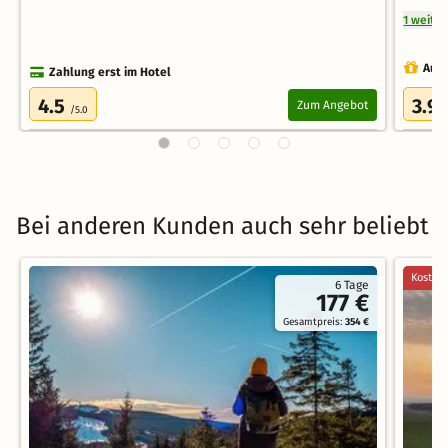
1 weite
Auch
Zahlung erst im Hotel
4.5
3.9
Zum Angebot
/5.0
/
Bei anderen Kunden auch sehr beliebt
Kostenl
6 Tage
177 €
Gesamtpreis:
354 €