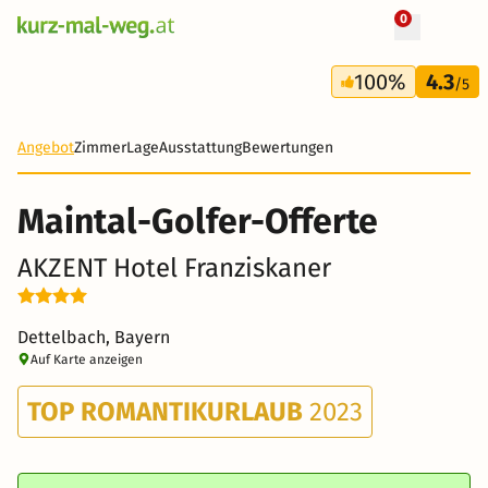
0
+ 12 Fotos
4 Tage
100%
4.3
409 €
/5
Angebot
Zimmer
Lage
Ausstattung
Bewertungen
Maintal-Golfer-Offerte
AKZENT Hotel Franziskaner
Dettelbach, Bayern
Auf Karte anzeigen
TOP ROMANTIKURLAUB
2023