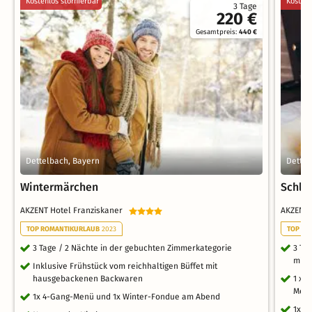
Kostenlos stornierbar
Kostenl
3 Tage
220 €
Gesamtpreis:
440 €
Dettelbach, Bayern
Dettel
Wintermärchen
Schla
AKZENT Hotel Franziskaner
AKZENT 
TOP ROMANTIKURLAUB
2023
TOP RO
3 Tage / 2 Nächte in der gebuchten Zimmerkategorie
3 Ta
mit 
Inklusive Frühstück vom reichhaltigen Büffet mit
hausgebackenen Backwaren
1 x 
Men
1x 4-Gang-Menü und 1x Winter-Fondue am Abend
1x C