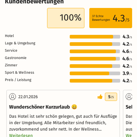
Kundenbewertungen
100%
4.3
37
Echte
/5
Bewertungen
Hotel
4.3
/5
Lage & Umgebung
4.2
/5
Service
4.6
/5
Gastronomie
4.6
/5
Zimmer
4.2
/5
Sport & Wellness
3.9
/5
Preis / Leistung
4.2
/5
22.01.2026
5
2
/5
Wunderschöner Kurzurlaub 😀
Sehr
Das Hotel ist sehr schön gelegen, gut auch für Ausflüge
Das H
in der Umgebung. Alle Mitarbeiter sind freundlich,
Die Z
zuvorkommend und sehr nett. In der Wellness...
ausre
Weiterlesen
Weite