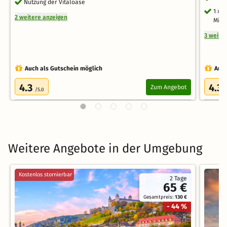
Nutzung der Vitaloase
1 x 
2 weitere anzeigen
Minu
3 weite
Auch als Gutschein möglich
Auch
4.3
4.3
Zum Angebot
/5.0
/
Weitere Angebote in der Umgebung
Kostenlos stornierbar
2 Tage
65 €
Gesamtpreis:
130 €
- 44 %