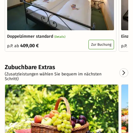
Doppelzimmer standard
Einze
(Details)
Zur Buchung
409,00 €
p.P. ab
p.P. a
Zubuchbare Extras
(Zusatzleistungen wählen Sie bequem im nächsten
Schritt)