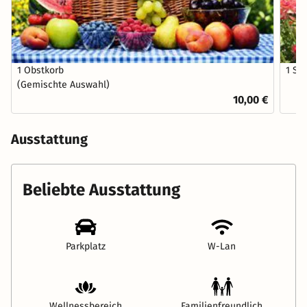
1 Obstkorb
1 St
(Gemischte Auswahl)
10,00 €
Ausstattung
Beliebte Ausstattung
Parkplatz
W-Lan
Wellnessbereich
Familienfreundlich