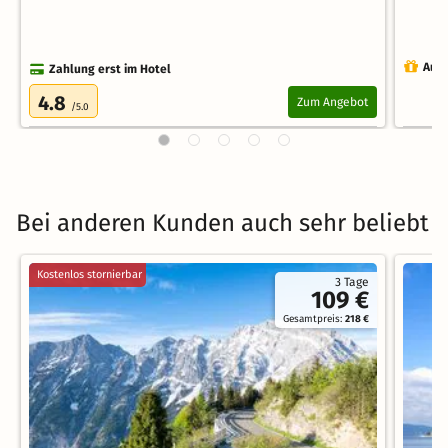
Auch
Zahlung erst im Hotel
4.8
Zum Angebot
/5.0
Bei anderen Kunden auch sehr beliebt
Kostenlos stornierbar
3 Tage
109 €
Gesamtpreis:
218 €