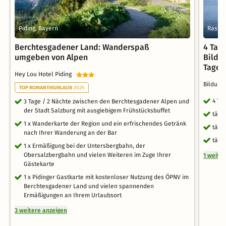
Piding, Bayern
Rastat
Berchtesgadener Land: Wanderspaß
4 Tag
umgeben von Alpen
Bildu
Tagen
Hey Lou Hotel Piding
Bildung
TOP ROMANTIKURLAUB
2025
4 Ta
3 Tage / 2 Nächte zwischen den Berchtesgadener Alpen und
der Stadt Salzburg mit ausgiebigem Frühstücksbuffet
tägl
1 x Wanderkarte der Region und ein erfrischendes Getränk
tägl
nach Ihrer Wanderung an der Bar
tägl
1 x Ermäßigung bei der Untersbergbahn, der
Obersalzbergbahn und vielen Weiteren im Zuge Ihrer
1 weite
Gästekarte
1 x Pidinger Gastkarte mit kostenloser Nutzung des ÖPNV im
Berchtesgadener Land und vielen spannenden
Ermäßigungen an Ihrem Urlaubsort
3 weitere anzeigen