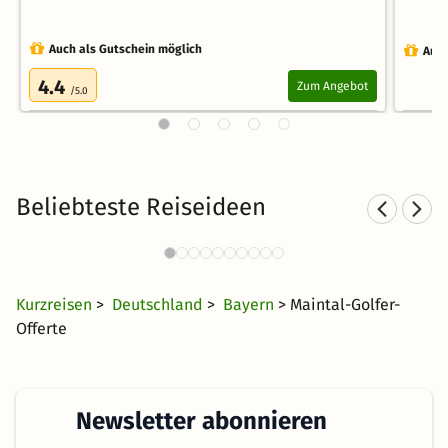
Auch als Gutschein möglich
Auch
4.4
Zum Angebot
/5.0
Beliebteste Reiseideen
Sporthotels in Bayern
1992 Angebote
28 €
ab
Kurzreisen
>
Deutschland
>
Bayern
> Maintal-Golfer-
Offerte
Newsletter abonnieren