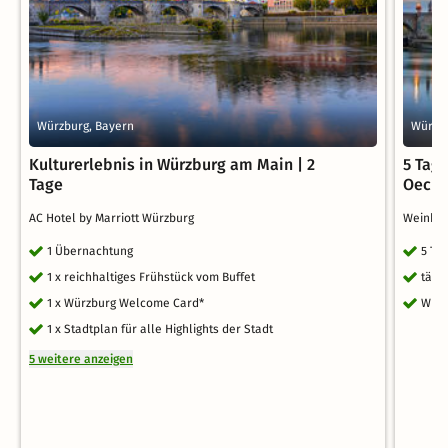
Würzburg, Bayern
Würzbu
Kulturerlebnis in Würzburg am Main | 2
5 Tag
Tage
Oechs
AC Hotel by Marriott Würzburg
Weinho
1 Übernachtung
5 Ta
1 x reichhaltiges Frühstück vom Buffet
tägl
1 x Würzburg Welcome Card*
WLA
1 x Stadtplan für alle Highlights der Stadt
5 weitere anzeigen