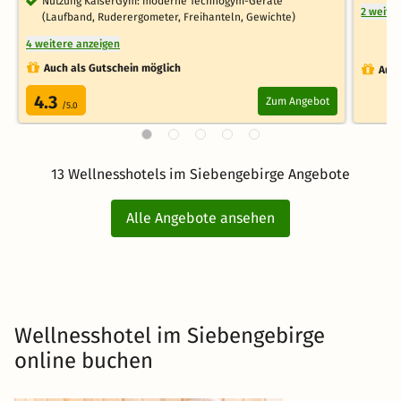
Nutzung KaiserGym: moderne Technogym-Geräte
2 weite
(Laufband, Ruderergometer, Freihanteln, Gewichte)
4 weitere anzeigen
Auch als Gutschein möglich
Auch
4.3
Zum Angebot
/5.0
13 Wellnesshotels im Siebengebirge Angebote
Alle Angebote ansehen
Wellnesshotel im Siebengebirge
online buchen