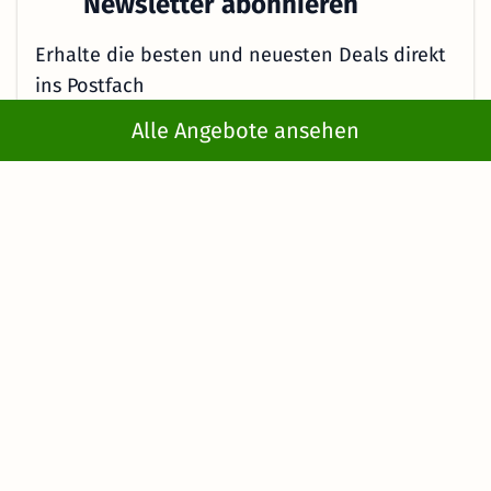
Newsletter abonnieren
Erhalte die besten und neuesten Deals direkt
ins Postfach
Alle Angebote ansehen
Jetzt anmelden
Mit der Eingabe meiner E-Mail-Adresse bzw. durch Klick auf "Jetzt
anmelden" willige ich ein, regelmäßig E-Mails von KMW mit
Angeboten zu erhalten. Ich kann diese Einwilligung jederzeit
widerrufen. Es gelten die Hinweise in der
Datenschutzerklärung
.