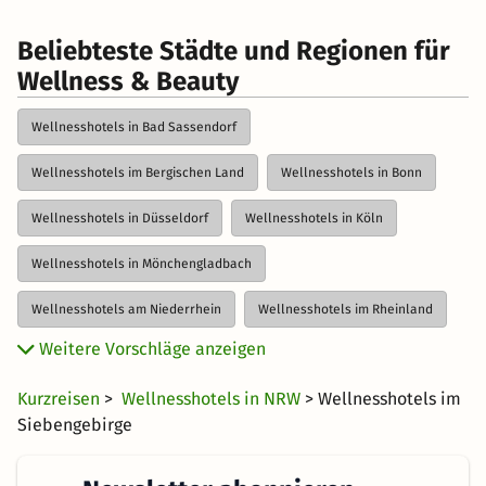
Beliebteste Städte und Regionen für
Wellness & Beauty
Wellnesshotels in Bad Sassendorf
Wellnesshotels im Bergischen Land
Wellnesshotels in Bonn
Wellnesshotels in Düsseldorf
Wellnesshotels in Köln
Wellnesshotels in Mönchengladbach
Wellnesshotels am Niederrhein
Wellnesshotels im Rheinland
Weitere Vorschläge anzeigen
Wellnesshotels im Ruhrgebiet
Wellnesshotels im Siegerland
Kurzreisen
>
Wellnesshotels in NRW
> Wellnesshotels im
Wellnesshotels im Weserbergland
Siebengebirge
Wellnesshotels in Wuppertal