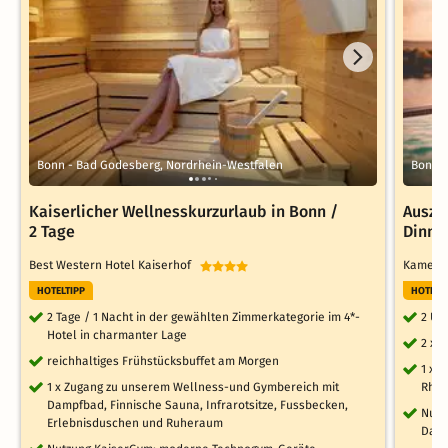
Bonn - Bad Godesberg, Nordrhein-Westfalen
Bonn, 
Kaiserlicher Wellnesskurzurlaub in Bonn /
Auszei
2 Tage
Dinner
Best Western Hotel Kaiserhof
Kameha
HOTELTIPP
HOTELT
2 Tage / 1 Nacht in der gewählten Zimmerkategorie im 4*-
2 Üb
Hotel in charmanter Lage
2 x 
reichhaltiges Frühstücksbuffet am Morgen
1 x 
1 x Zugang zu unserem Wellness-und Gymbereich mit
Rhei
Dampfbad, Finnische Sauna, Infrarotsitze, Fussbecken,
Nutz
Erlebnisduschen und Ruheraum
Dam