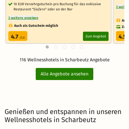
10 EUR Verzehrgutschein pro Buchung für das exklusive
2 weite
Restaurant "SixZero" oder an der Bar
2 weitere anzeigen
Auch
Auch als Gutschein möglich
Zahl
4.7
4.5
Zum Angebot
/5.0
116 Wellnesshotels in Scharbeutz Angebote
Alle Angebote ansehen
Genießen und entspannen in unseren
Wellnesshotels in Scharbeutz