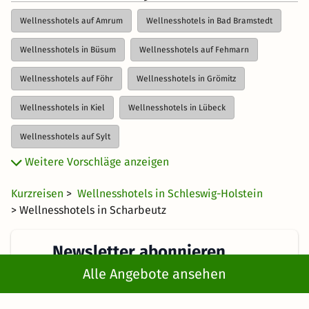
Wellnesshotels auf Amrum
Wellnesshotels in Bad Bramstedt
Wellnesshotels in Büsum
Wellnesshotels auf Fehmarn
Wellnesshotels auf Föhr
Wellnesshotels in Grömitz
Wellnesshotels in Kiel
Wellnesshotels in Lübeck
Wellnesshotels auf Sylt
Weitere Vorschläge anzeigen
Wellnesshotels am Timmendorfer Strand
Kurzreisen
>
Wellnesshotels in Schleswig-Holstein
Wellnesshotels in Weissenhäuser Strand
> Wellnesshotels in Scharbeutz
Newsletter abonnieren
Alle Angebote ansehen
Erhalte die besten und neuesten Deals direkt
ins Postfach