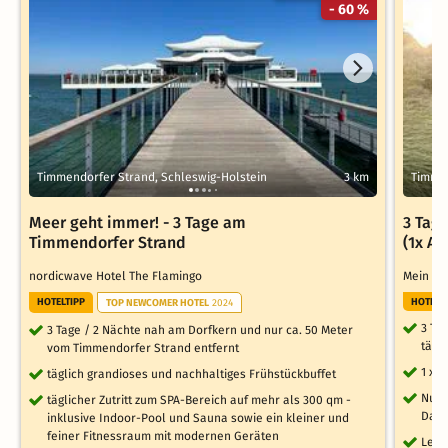
- 60 %
Timmendorfer Strand, Schleswig-Holstein
3 km
Timmen
Meer geht immer! - 3 Tage am
3 Tag
Timmendorfer Strand
(1x A
nordicwave Hotel The Flamingo
Mein S
HOTELTIPP
HOTELT
TOP NEWCOMER HOTEL
2024
3 Ta
3 Tage / 2 Nächte nah am Dorfkern und nur ca. 50 Meter
tägl
vom Timmendorfer Strand entfernt
1 x 
täglich grandioses und nachhaltiges Frühstückbuffet
Nutz
täglicher Zutritt zum SPA-Bereich auf mehr als 300 qm -
Dam
inklusive Indoor-Pool und Sauna sowie ein kleiner und
feiner Fitnessraum mit modernen Geräten
Leih