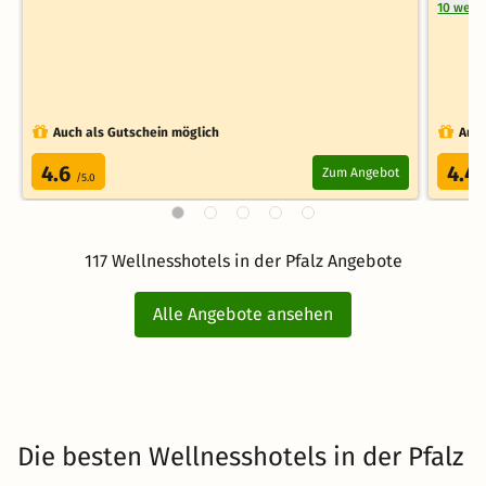
10 weit
Auch als Gutschein möglich
Auch
4.6
4.4
Zum Angebot
/5.0
117 Wellnesshotels in der Pfalz Angebote
Alle Angebote ansehen
Die besten Wellnesshotels in der Pfalz