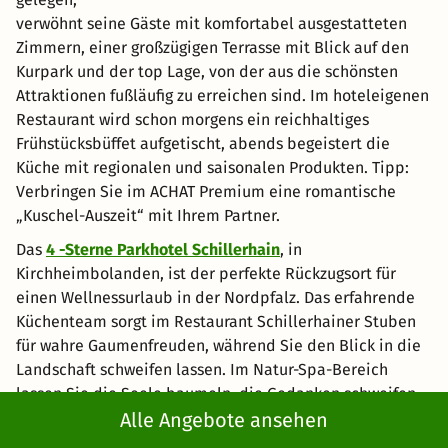
verwöhnt seine Gäste mit komfortabel ausgestatteten
Zimmern, einer großzügigen Terrasse mit Blick auf den
Kurpark und der top Lage, von der aus die schönsten
Attraktionen fußläufig zu erreichen sind. Im hoteleigenen
Restaurant wird schon morgens ein reichhaltiges
Frühstücksbüffet aufgetischt, abends begeistert die
Küche mit regionalen und saisonalen Produkten. Tipp:
Verbringen Sie im ACHAT Premium eine romantische
„Kuschel-Auszeit“ mit Ihrem Partner.
Das
4 -Sterne Parkhotel Schillerhain
, in
Kirchheimbolanden, ist der perfekte Rückzugsort für
einen Wellnessurlaub in der Nordpfalz. Das erfahrende
Küchenteam sorgt im Restaurant Schillerhainer Stuben
für wahre Gaumenfreuden, während Sie den Blick in die
Landschaft schweifen lassen. Im Natur-Spa-Bereich
lassen Sie die Seele baumeln, die Gedanken schweifen
und tanken neue Kraft für den Alltag. Sonst brauchen Sie
Alle Angebote ansehen
hier nichts tun.