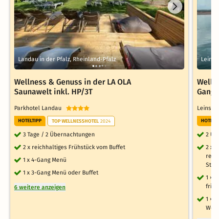
Landau in der Pfalz, Rheinland-Pfalz
Leinsw
Wellness & Genuss in der LA OLA
Wellne
Saunawelt inkl. HP/3T
Gang 
Parkhotel Landau
Leinswe
HOTELTIPP
HOTELT
TOP WELLNESSHOTEL
2024
3 Tage / 2 Übernachtungen
2 Üb
2 x reichhaltiges Frühstück vom Buffet
2 x 
regi
1 x 4-Gang Menü
Start
1 x 3-Gang Menü oder Buffet
1 × 
fris
6 weitere anzeigen
1 × 
Wein