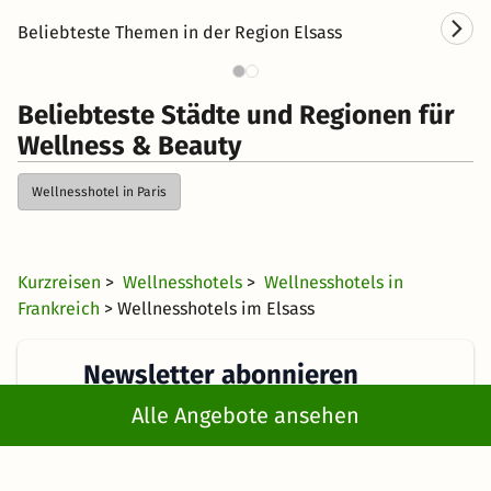
Beliebteste Themen in der Region Elsass
Kurzurlaub im Elsass
Ro
Beliebteste Städte und Regionen für
Wellness & Beauty
Wellnesshotel in Paris
Kurzreisen
>
Wellnesshotels
>
Wellnesshotels in
Frankreich
> Wellnesshotels im Elsass
Newsletter abonnieren
Alle Angebote ansehen
Erhalte die besten und neuesten Deals direkt
ins Postfach