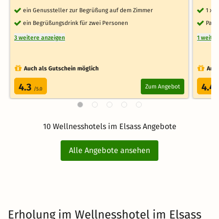
ein Genussteller zur Begrüßung auf dem Zimmer
1 x 
ein Begrüßungsdrink für zwei Personen
Park
3 weitere anzeigen
1 weite
Auch als Gutschein möglich
Auch
4.3
4.4
Zum Angebot
/5.0
10 Wellnesshotels im Elsass Angebote
Alle Angebote ansehen
Erholung im Wellnesshotel im Elsass