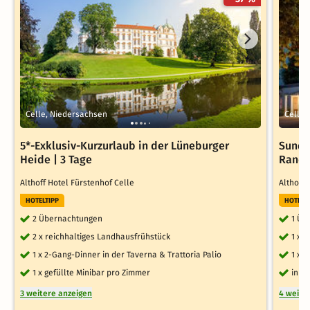
Celle, Niedersachsen
Celle,
5*-Exklusiv-Kurzurlaub in der Lüneburger
Sunda
Heide | 3 Tage
Rande
Althoff Hotel Fürstenhof Celle
Althoff
HOTELTIPP
HOTELT
2 Übernachtungen
1 Üb
2 x reichhaltiges Landhausfrühstück
1 x 
1 x 2-Gang-Dinner in der Taverna & Trattoria Palio
1 x 
1 x gefüllte Minibar pro Zimmer
inkl
3 weitere anzeigen
4 weite