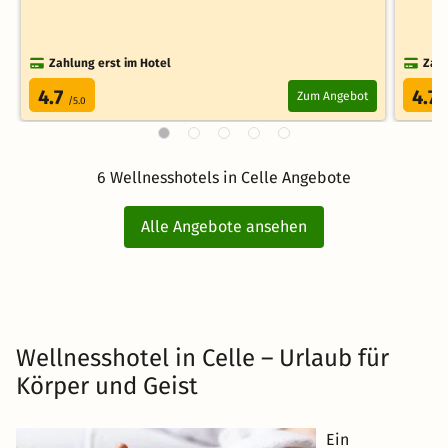
Zahlung erst im Hotel
Zahl
4.7
4.7
Zum Angebot
/5.0
/
6 Wellnesshotels in Celle Angebote
Alle Angebote ansehen
Wellnesshotel in Celle – Urlaub für
Körper und Geist
Ein