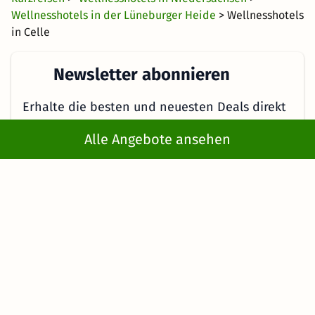
Wellnesshotels in der Lüneburger Heide
> Wellnesshotels
Wellnesshotels in Hannover
in Celle
Wellnesshotels in der Lüneburger Heide
Newsletter abonnieren
Wellnesshotels an der Nordsee
Wellnesshotels in Oldenburg
Erhalte die besten und neuesten Deals direkt
Wellnesshotels im Osnabrücker Land
ins Postfach
Alle Angebote ansehen
Wellnesshotels in Ostfriesland
Wellnesshotels in Südniedersachsen
Jetzt anmelden
Wellnesshotels in Wolfsburg
Mit der Eingabe meiner E-Mail-Adresse bzw. durch Klick auf "Jetzt
anmelden" willige ich ein, regelmäßig E-Mails von KMW mit
Angeboten zu erhalten. Ich kann diese Einwilligung jederzeit
widerrufen. Es gelten die Hinweise in der
Datenschutzerklärung
.