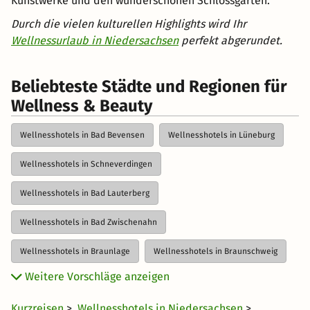
Kunstwerke und den wunderschönen Schlossgarten.
Durch die vielen kulturellen Highlights wird Ihr
Wellnessurlaub in Niedersachsen
perfekt abgerundet.
Beliebteste Städte und Regionen für
Wellness & Beauty
Wellnesshotels in Bad Bevensen
Wellnesshotels in Lüneburg
Wellnesshotels in Schneverdingen
Wellnesshotels in Bad Lauterberg
Wellnesshotels in Bad Zwischenahn
Wellnesshotels in Braunlage
Wellnesshotels in Braunschweig
Weitere Vorschläge anzeigen
Wellnesshotels in Dinklage
Wellnesshotels im Emsland
Kurzreisen
>
Wellnesshotels in Niedersachsen
>
Wellnesshotels in Göttingen
Wellnesshotels in Goslar