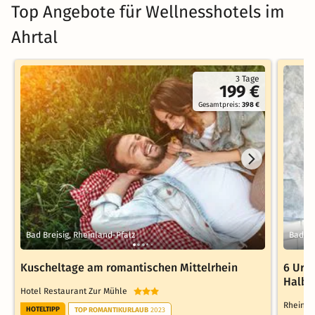
Top Angebote für Wellnesshotels im
Ahrtal
3 Tage
199 €
Gesamtpreis:
398 €
Bad Breisig, Rheinland-Pfalz
Bad Br
Kuscheltage am romantischen Mittelrhein
6 Url
Halbp
Hotel Restaurant Zur Mühle
Rheinho
HOTELTIPP
TOP ROMANTIKURLAUB
2023