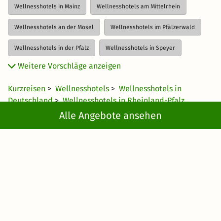
Wellnesshotels in Mainz
Wellnesshotels am Mittelrhein
Wellnesshotels an der Mosel
Wellnesshotels im Pfälzerwald
Wellnesshotels in der Pfalz
Wellnesshotels in Speyer
Weitere Vorschläge anzeigen
Wellnesshotels im Westerwald
Kurzreisen
>
Wellnesshotels
>
Wellnesshotels in
Deutschland
>
Wellnesshotels in Rheinland-Pfalz
> Wellnesshotels im Ahrtal
Alle Angebote ansehen
Newsletter abonnieren
Erhalte die besten und neuesten Deals direkt
ins Postfach