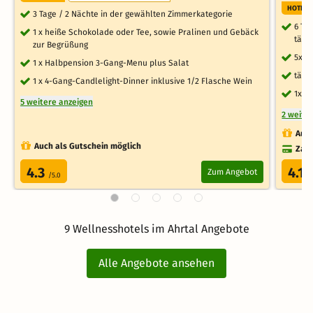
HOTELT
3 Tage / 2 Nächte in der gewählten Zimmerkategorie
6 Ta
1 x heiße Schokolade oder Tee, sowie Pralinen und Gebäck
tägl
zur Begrüßung
5x D
1 x Halbpension 3-Gang-Menu plus Salat
tägl
1 x 4-Gang-Candlelight-Dinner inklusive 1/2 Flasche Wein
1x Ü
5 weitere anzeigen
2 weite
Auch
Auch als Gutschein möglich
Zahl
4.3
4.1
Zum Angebot
/5.0
/
9 Wellnesshotels im Ahrtal Angebote
Alle Angebote ansehen