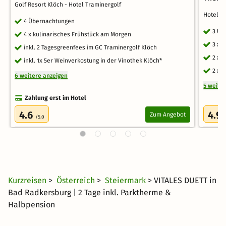
Golf Resort Klöch - Hotel Traminergolf
Hotel B
4 Übernachtungen
3 Üb
4 x kulinarisches Frühstück am Morgen
3 x 
inkl. 2 Tagesgreenfees im GC Traminergolf Klöch
2 x 
inkl. 1x 5er Weinverkostung in der Vinothek Klöch*
2 x 
6 weitere anzeigen
5 weite
Zahlung erst im Hotel
4.6
4.9
Zum Angebot
/5.0
Kurzreisen
>
Österreich
>
Steiermark
> VITALES DUETT in
Bad Radkersburg | 2 Tage inkl. Parktherme &
Halbpension