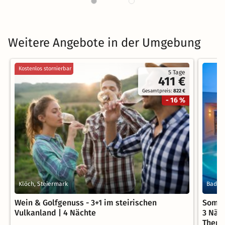
Weitere Angebote in der Umgebung
Kostenlos stornierbar
5 Tage
411 €
Gesamtpreis:
822 €
- 16 %
Klöch, Steiermark
Bad Ra
Wein & Golfgenuss - 3+1 im steirischen
Somme
Vulkanland | 4 Nächte
3 Näc
Therm