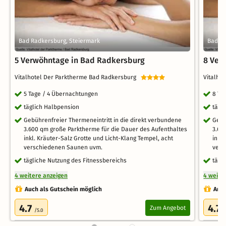
Bad Radkersburg, Steiermark
Bad Ra
5 Verwöhntage in Bad Radkersburg
8 Ver
Vitalhotel Der Parktherme Bad Radkersburg
Vitalho
5 Tage / 4 Übernachtungen
8 Ta
täglich Halbpension
tägl
Gebührenfreier Thermeneintritt in die direkt verbundene
Gebü
3.600 qm große Parktherme für die Dauer des Aufenthaltes
3.60
inkl. Kräuter-Salz Grotte und Licht-Klang Tempel, acht
inkl
verschiedenen Saunen uvm.
vers
tägliche Nutzung des Fitnessbereichs
tägl
4 weitere anzeigen
4 weite
Auch als Gutschein möglich
Auch
4.7
4.7
Zum Angebot
/5.0
/