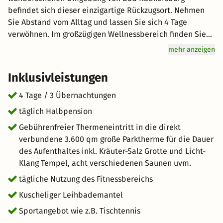
befindet sich dieser einzigartige Rückzugsort. Nehmen
Sie Abstand vom Alltag und lassen Sie sich 4 Tage
verwöhnen. Im großzügigen Wellnessbereich finden Sie
Ruhe und Entspannung. Freuen Sie sich auf
mehr anzeigen
hervorragenden Service, denn Genuss wird hier groß
geschrieben: Lassen Sie sich vom Halbpension-Angebot
Inklusivleistungen
verwöhnen. Erleben Sie eine entspannte Atmosphäre für
einen unvergesslichen Urlaub. kurz-mal-weg.de wünscht
4 Tage / 3 Übernachtungen
Ihnen einen tollen Aufenthalt im schönen Bad
täglich Halbpension
Radkersburg.
Gebührenfreier Thermeneintritt in die direkt
verbundene 3.600 qm große Parktherme für die Dauer
des Aufenthaltes inkl. Kräuter-Salz Grotte und Licht-
Klang Tempel, acht verschiedenen Saunen uvm.
tägliche Nutzung des Fitnessbereichs
Kuscheliger Leihbademantel
Sportangebot wie z.B. Tischtennis