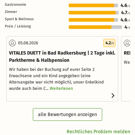
Gastronomie
4.6
/5
Zimmer
4.7
/5
Sport & Wellness
4.6
/5
Preis / Leistung
4
/5
05.08.2026
4.2
0
/5
VITALES DUETT in Bad Radkersburg | 2 Tage inkl.
RELA
Parktherme & Halbpension
War 
Wir haben bei der Buchung auf eurer Seite 2
Erwachsene und ein Kind angegeben (eine
Altersangabe war nicht möglich), unser Enkelkind
wurde auch beim C...
Weiterlesen
alle Bewertungen anzeigen
Rechtliches Problem melden