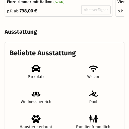
Einzelzimmer mit Balkon
Vierb
(Details)
nicht verfügbar
798,00 €
p.P. ab
p.P. a
Ausstattung
Beliebte Ausstattung
Parkplatz
W-Lan
Wellnessbereich
Pool
Haustiere erlaubt
Familienfreundlich