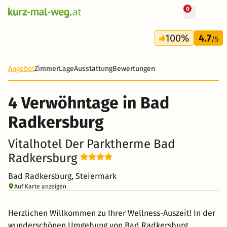
0
+ 12 Fotos
4 Tage
100%
4.7
531 €
/5
Angebot
Zimmer
Lage
Ausstattung
Bewertungen
4 Verwöhntage in Bad
Radkersburg
Vitalhotel Der Parktherme Bad
Radkersburg
Bad Radkersburg, Steiermark
Auf Karte anzeigen
Herzlichen Willkommen zu Ihrer Wellness-Auszeit! In der
wunderschönen Umgebung von Bad Radkersburg