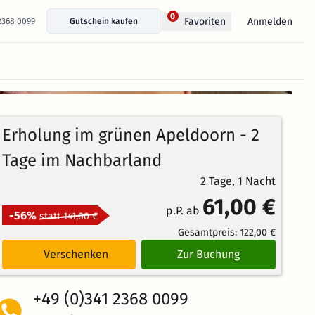
0
Anmelden
Favoriten
 2368 0099
Gutschein kaufen
+ 94 Fotos anzeigen
Erholung im grünen Apeldoorn - 2
Tage im Nachbarland
2 Tage, 1 Nacht
61,00 €
p.P. ab
-56%
statt 141,00 €
Gesamtpreis:
122,00 €
Verschenken
Zur Buchung
+49 (0)341 2368 0099