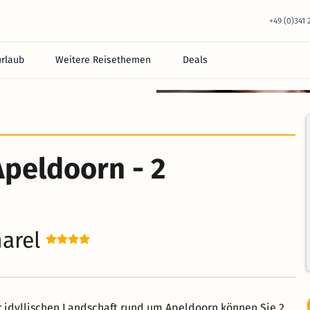
+49 (0)341
urlaub
Weitere Reisethemen
Deals
peldoorn - 2
harel
er idyllischen Landschaft rund um Apeldoorn können Sie 2