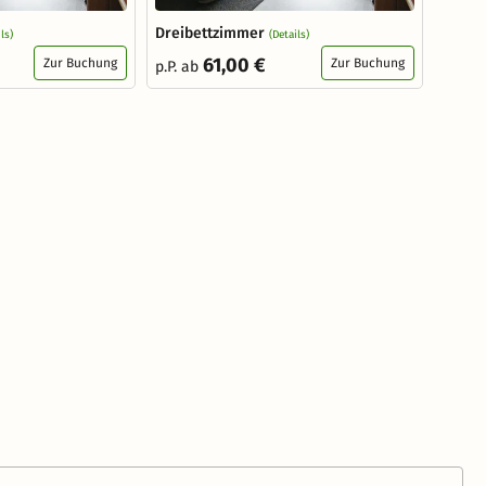
Dreibettzimmer
ls)
(Details)
61,00 €
Zur Buchung
Zur Buchung
p.P. ab