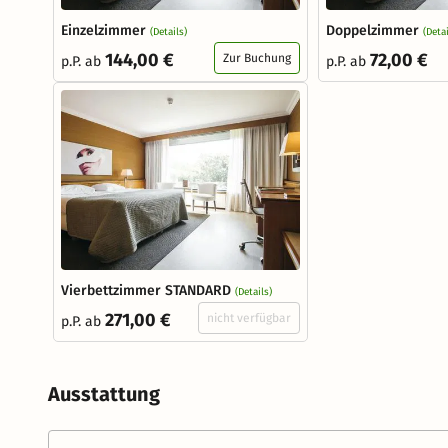
Einzelzimmer
Doppelzimmer
(Details)
(Detai
144,00 €
72,00 €
Zur Buchung
p.P. ab
p.P. ab
Vierbettzimmer STANDARD
(Details)
271,00 €
nicht verfügbar
p.P. ab
Ausstattung