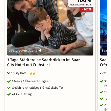
Gesamtpreis:
212 €
- 62 %
Saarbrücken, Saarland
Saarbr
3 Tage Städtereise Saarbrücken im Saar
Saarvo
City Hotel mit Frühstück
Créma
Saar City Hotel
Victor'
3 Tage / 2 Übernachtungen
3 Ta
Früh
täglich reichhaltiges Frühstücksbuffet
1 x 
WLAN-Nutzung
1 x 
Zuga
Erle