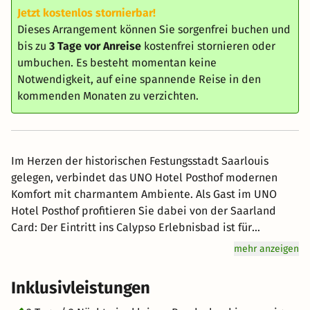
Jetzt kostenlos stornierbar!
Dieses Arrangement können Sie sorgenfrei buchen und
bis zu
3 Tage vor Anreise
kostenfrei stornieren oder
umbuchen. Es besteht momentan keine
Notwendigkeit, auf eine spannende Reise in den
kommenden Monaten zu verzichten.
Im Herzen der historischen Festungsstadt Saarlouis
gelegen, verbindet das UNO Hotel Posthof modernen
Komfort mit charmantem Ambiente. Als Gast im UNO
Hotel Posthof profitieren Sie dabei von der Saarland
Card: Der Eintritt ins Calypso Erlebnisbad ist für
Karteninhaber kostenlos – ein weiterer Grund, den
mehr anzeigen
Aufenthalt mit einem entspannten Ausflug in die
Wasserwelt zu bereichern. Ob entspannte Momente im
Inklusivleistungen
Whirlpool, rasantes Rutschenvergnügen oder ruhige