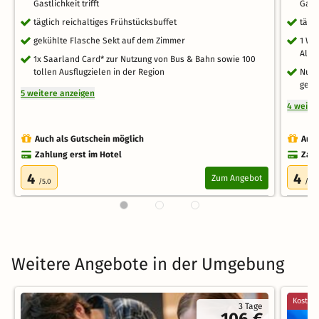
Gastlichkeit trifft
Gastl
täglich reichaltiges Frühstücksbuffet
tägl
gekühlte Flasche Sekt auf dem Zimmer
1 We
Alko
1x Saarland Card* zur Nutzung von Bus & Bahn sowie 100
tollen Ausflugzielen in der Region
Nutz
gemü
5 weitere anzeigen
4 weite
Auch als Gutschein möglich
Auch
Zahlung erst im Hotel
Zahl
4
4
Zum Angebot
/5.0
/5.0
Weitere Angebote in der Umgebung
Kostenl
3 Tage
106 €