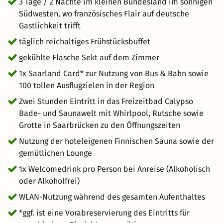
Augenblicke in der Felsengrotte – das neu gestaltete Bad
3 Tage / 2 Nächte im kleinen Bundesland im sonnigen
überzeugt mit einer Vielzahl an Wasserattraktionen.
Südwesten, wo französisches Flair auf deutsche
Sprudelliegen, Schwallduschen und moderne Rutschen
Gastlichkeit trifft
sorgen für ein vielseitiges Erlebnis, das sowohl Erholung
täglich reichaltiges Frühstücksbuffet
als auch Action verspricht. Besonders für Familien bietet
gekühlte Flasche Sekt auf dem Zimmer
das Calypso abwechslungsreiche Möglichkeiten,
gemeinsame Zeit zu genießen. Die Öffnungszeiten
1x Saarland Card* zur Nutzung von Bus & Bahn sowie
entnehmen Sie der Internetseite des Freizeitbades.
100 tollen Ausflugzielen in der Region
Zwei Stunden Eintritt in das Freizeitbad Calypso
Bade- und Saunawelt mit Whirlpool, Rutsche sowie
Grotte in Saarbrücken zu den Öffnungszeiten
Nutzung der hoteleigenen Finnischen Sauna sowie der
gemütlichen Lounge
1x Welcomedrink pro Person bei Anreise (Alkoholisch
oder Alkoholfrei)
WLAN-Nutzung während des gesamten Aufenthaltes
*ggf. ist eine Vorabreservierung des Eintritts für