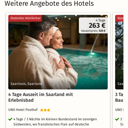
Weitere Angebote des Hotels
Kostenlos stornierbar
Kostenl
4 Tage
263 €
Gesamtpreis:
525 €
Saarlouis, Saarland
Saarlo
4 Tage Auszeit im Saarland mit
3 Tag
Erlebnisbad
Baumw
UNO Hotel Posthof
UNO Ho
4 Tage / 3 Nächte im kleinen Bundesland im sonnigen
3 Ta
Südwesten, wo französisches Flair auf deutsche
Südw