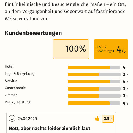
für Einheimische und Besucher gleichermaßen – ein Ort,
an dem Vergangenheit und Gegenwart auf faszinierende
Weise verschmelzen.
Kundenbewertungen
100%
4
1
Echte
/5
Bewertungen
Hotel
4
/5
Lage & Umgebung
3
/5
Service
4
/5
Gastronomie
3
/5
Zimmer
3
/5
Preis / Leistung
4
/5
24.06.2025
3.5
/5
Nett, aber nachts leider ziemlich laut