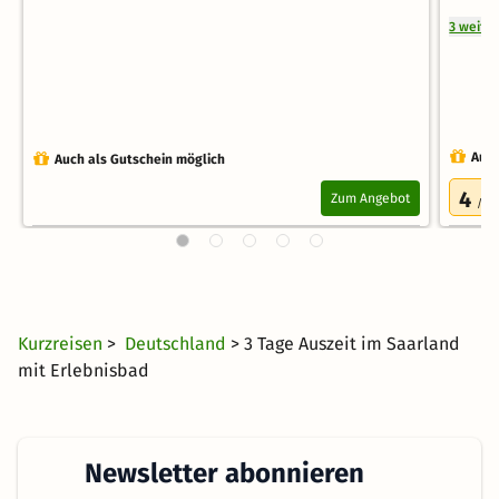
3 weite
Auch
Auch als Gutschein möglich
4
Zum Angebot
/5.0
Kurzreisen
>
Deutschland
> 3 Tage Auszeit im Saarland
mit Erlebnisbad
Newsletter abonnieren