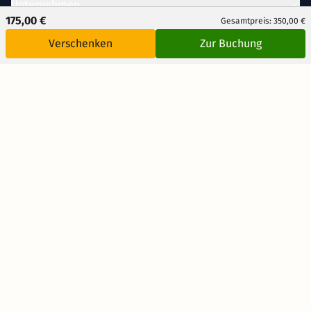
Unternehmen
175,00 €
Gesamtpreis: 350,00 €
Verschenken
Zur Buchung
Rechtliches
AUSGEZEICHNET
.org
Kundenbewertungen
SEHR GUT
4.57
/ 5.00
5.351 Bewertungen
Hinweis zu den Bewertungen
DE
CH
AT