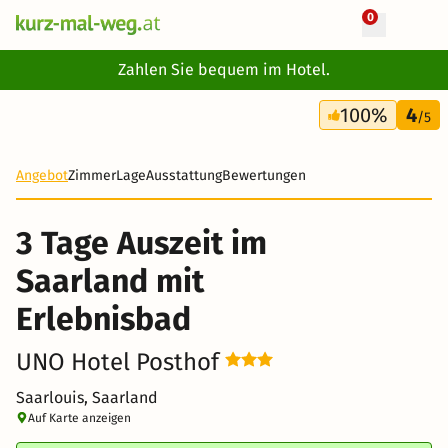
0
+ 9 Fotos
Zahlen Sie bequem im Hotel.
3 Tage
100%
4
175 €
/5
Angebot
Zimmer
Lage
Ausstattung
Bewertungen
3 Tage Auszeit im
Saarland mit
Erlebnisbad
UNO Hotel Posthof
Saarlouis, Saarland
Auf Karte anzeigen