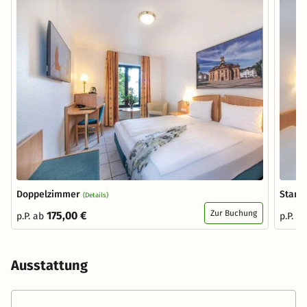
Doppelzimmer
Stand
(Details)
Zur Buchung
175,00 €
p.P. ab
p.P. a
Ausstattung