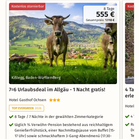
Kostenlos stornierbar
Kostenl
8 Tage
555 €
Gesamtpreis:
1.110 €
Kißlegg, Baden-Württemberg
Ruhpol
7=6 Urlaubsdeal im Allgäu - 1 Nacht gratis!
4 Tag
erleb
Hotel Gasthof Ochsen
Hotel G
TOP EVERGREEN
2026
4 Ta
8 Tage / 7 Nächte in der gewählten Zimmerkategorie
Ruhp
täglich ¾ Verwöhn-Pension bestehend aus reichhaltigem
Dorf
Genießerfrühstück, einer Nachmittagsjause vom Buffet (15-
Teil
17 Uhr) sowie schmackhaftem 3-Gang-Abendmenü (17:30-