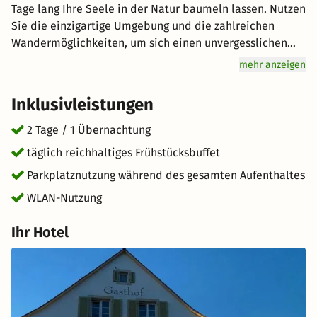
Tage lang Ihre Seele in der Natur baumeln lassen. Nutzen
Sie die einzigartige Umgebung und die zahlreichen
Wandermöglichkeiten, um sich einen unvergesslichen
Tag mit der gesamten Familie zu machen. Erkunden Sie
mehr anzeigen
die vielen Sehenswürdigkeiten oder vergnügen Sie sich
im Badebereich des Hotels. Hier findet jeder Vergnügen
Inklusivleistungen
– Groß und Klein. Genuss wird hier groß geschrieben:
Starten Sie mit einem reichhaltigen Frühstücksbuffet für
2 Tage / 1 Übernachtung
Genießer vital in den Tag. Freuen Sie sich auf
täglich reichhaltiges Frühstücksbuffet
hervorragenden Service und eine entspannte
Parkplatznutzung während des gesamten Aufenthaltes
Atmosphäre für einen einzigartigen Urlaub. Wir
wünschen Ihnen einen großartigen Aufenthalt im schönen
WLAN-Nutzung
Auggen.
Ihr Hotel