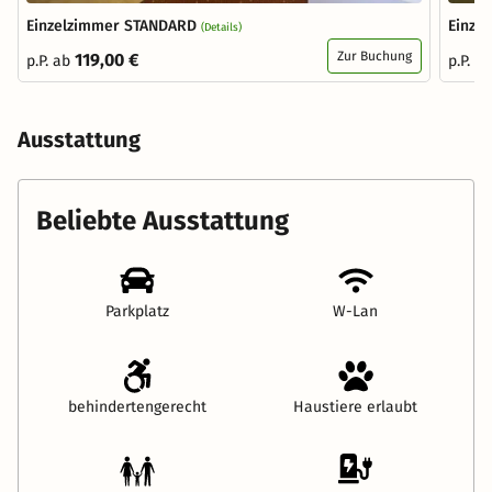
Einzelzimmer STANDARD
Einze
(Details)
Zur Buchung
119,00 €
p.P. ab
p.P. a
Ausstattung
Beliebte Ausstattung
Parkplatz
W-Lan
behindertengerecht
Haustiere erlaubt