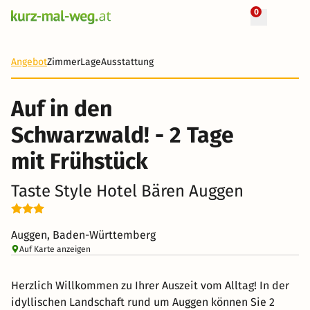
0
+ 7 Fotos
2 Tage
69 €
Angebot
Zimmer
Lage
Ausstattung
-30%
Auf in den
Schwarzwald! - 2 Tage
mit Frühstück
Taste Style Hotel Bären Auggen
Auggen, Baden-Württemberg
Auf Karte anzeigen
Herzlich Willkommen zu Ihrer Auszeit vom Alltag! In der
idyllischen Landschaft rund um Auggen können Sie 2