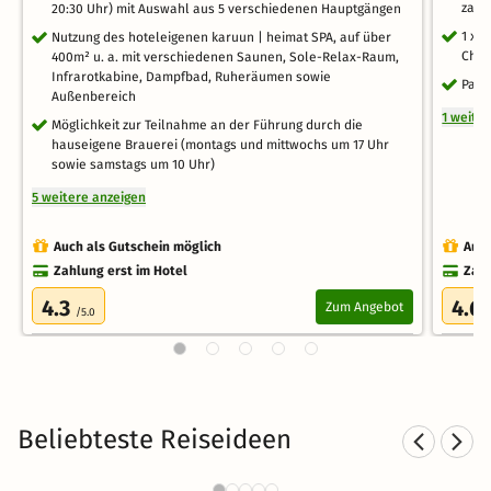
zahl
20:30 Uhr) mit Auswahl aus 5 verschiedenen Hauptgängen
1 x 
Nutzung des hoteleigenen karuun | heimat SPA, auf über
Chie
400m² u. a. mit verschiedenen Saunen, Sole-Relax-Raum,
Infrarotkabine, Dampfbad, Ruheräumen sowie
Park
Außenbereich
1 weite
Möglichkeit zur Teilnahme an der Führung durch die
hauseigene Brauerei (montags und mittwochs um 17 Uhr
sowie samstags um 10 Uhr)
5 weitere anzeigen
Auch als Gutschein möglich
Auch
Zahlung erst im Hotel
Zahl
4.3
4.6
Zum Angebot
/5.0
Beliebteste Reiseideen
Landhotels in Baden-
Württemberg