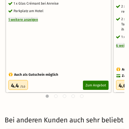
1 x Glas Crémant bei Anreise
2 x 
Parkplatz am Hotel
regi
2 x 
1 weitere anzeigen
Tage
ihre
1 x 
6 weite
Auch
Auch als Gutschein möglich
Zahl
4.4
4.6
Zum Angebot
/5.0
Bei anderen Kunden auch sehr beliebt