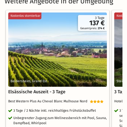
Weitere Angebote in der Umgebung
Kostenlos stornierbar
Kostenl
3 Tage
137 €
Gesamtpreis:
274 €
Baldersheim, Grand Est
Stein
Elsässische Auszeit - 3 Tage
3 Tag
Best Western Plus Au Cheval Blanc Mulhouse Nord
Hotel-
3 Tage / 2 Nächte inkl. reichhaltiges Frühstücksbuffet
3 Ta
seit
Unbegrenzter Zugang zum Wellnessbereich mit Pool, Sauna,
Sonn
Dampfbad, Whirlpool
Süds