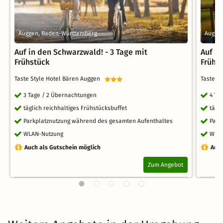
Auggen, Baden-Württemberg
Augge
Auf in den Schwarzwald! - 3 Tage mit
Auf i
Frühstück
Frühs
Taste Style Hotel Bären Auggen
Taste S
3 Tage / 2 Übernachtungen
4 Ta
täglich reichhaltiges Frühstücksbuffet
tägl
Parkplatznutzung während des gesamten Aufenthaltes
Park
WLAN-Nutzung
WLA
Auch als Gutschein möglich
Auch
Zum Angebot