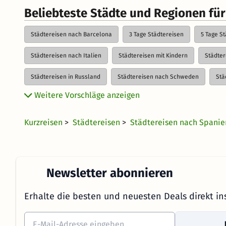
Beliebteste Städte und Regionen für
Städtereisen nach Barcelona
3 Tage Städtereisen
5 Tage S
Städtereisen nach Italien
Städtereisen mit Kindern
Städter
Städtereisen in Russland
Städtereisen nach Schweden
Stä
Weitere Vorschläge anzeigen
Städtereisen mit der Bahn
Städtereisen zum Schnäppchen-Preis
Kurzreisen
>
Städtereisen
>
Städtereisen nach Spani
Newsletter abonnieren
Erhalte die besten und neuesten Deals direkt in