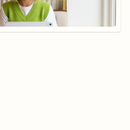
AUSGEZEICHNET
.org
Kundenbewertungen
SEHR GUT
4.57
/ 5.00
5.341 Bewertungen
Hinweis zu den Bewertungen
Unternehmen
Rechtliches