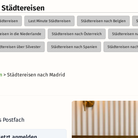
 Städtereisen
tädtereisen
Last Minute Städtereisen
Städtereisen nach Belgien
eisen in die Niederlande
Städtereisen nach Österreich
Städtereisen n
dtereisen über Silvester
Städtereisen nach Spanien
Städtereisen nac
4 Tage Städtereisen
2 Tage Städtereisen
en
> Städtereisen nach Madrid
s Postfach
Jetzt anmelden