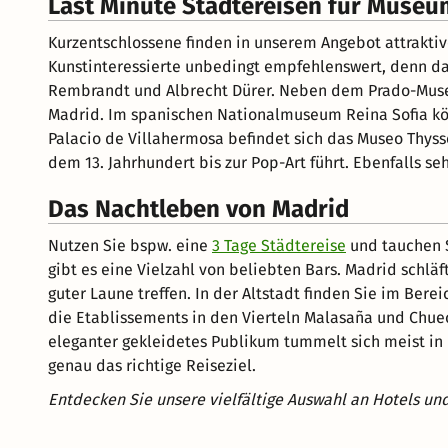
Last Minute Städtereisen für Museu
Kurzentschlossene finden in unserem Angebot attrakti
Kunstinteressierte unbedingt empfehlenswert, denn da
Rembrandt und Albrecht Dürer. Neben dem Prado-Museu
Madrid. Im spanischen Nationalmuseum Reina Sofia kön
Palacio de Villahermosa befindet sich das Museo Thys
dem 13. Jahrhundert bis zur Pop-Art führt. Ebenfalls
Das Nachtleben von Madrid
Nutzen Sie bspw. eine
3 Tage Städtereise
und tauchen S
gibt es eine Vielzahl von beliebten Bars. Madrid schlä
guter Laune treffen. In der Altstadt finden Sie im Be
die Etablissements in den Vierteln Malasaña und Chuec
eleganter gekleidetes Publikum tummelt sich meist in 
genau das richtige Reiseziel.
Entdecken Sie unsere vielfältige Auswahl an Hotels un