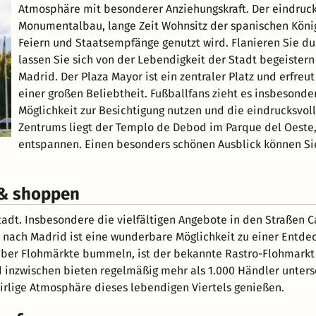
Atmosphäre mit besonderer Anziehungskraft. Der eindrucks
Monumentalbau, lange Zeit Wohnsitz der spanischen Könige 
Feiern und Staatsempfänge genutzt wird. Flanieren Sie du
lassen Sie sich von der Lebendigkeit der Stadt begeiste
Madrid. Der Plaza Mayor ist ein zentraler Platz und erfr
einer großen Beliebtheit. Fußballfans zieht es insbesonde
Möglichkeit zur Besichtigung nutzen und die eindrucksvol
Zentrums liegt der Templo de Debod im Parque del Oeste,
entspannen. Einen besonders schönen Ausblick können Sie 
 & shoppen
tadt. Insbesondere die vielfältigen Angebote in den Straßen 
ip nach Madrid ist eine wunderbare Möglichkeit zu einer Entd
er Flohmärkte bummeln, ist der bekannte Rastro-Flohmarkt sü
und inzwischen bieten regelmäßig mehr als 1.000 Händler unte
uirlige Atmosphäre dieses lebendigen Viertels genießen.