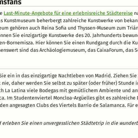
msfans
ve
Last-Minute-Angebote für eine erlebnisreiche Städtereise
na
s Kunstmuseum beherbergt zahlreiche Kunstwerke von bekannte
m gehören auch Reina Sofia und Thyssen-Museum zum Triángu
nen Sie einzigartige Kunstwerke des 20. Jahrhunderts bewunde
sen-Bornemisza. Hier können Sie einen Rundgang durch die K
 sehenswert sind das Archäologiemuseum, das CaixaForum, da
ie ein in das einzigartige Nachtleben von Madrid. Ziehen Sie
ft nie, daher werden Sie selbst zu später (oder früher) Stund
reich La Latina viele Bodegas mit gemütlichem Ambiente und a
a. Im Studentenviertel Moncloa-Argüelles gibt es zahlreiche 
den angesagten Clubs des Viertels Barrio de Salamanca. Für 
d erleben Sie einen unvergesslichen Städtetrip in die wunde