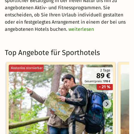
sportlicher Betätigung in der freien Natur bis hin zu
angebotenen Aktiv- und Fitnessprogrammen. Sie
entscheiden, ob Sie Ihren Urlaub individuell gestalten
oder ein festgelegtes Arrangement in einem der bei uns
angebotenen Hotels buchen.
weiterlesen
Top Angebote für Sporthotels
Kostenlos stornierbar
2 Tage
89 €
Gesamtpreis:
178 €
- 21 %