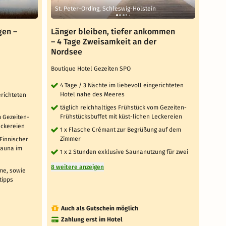
St. Peter-Ording, Schleswig-Holstein
St. 
gen –
Länger bleiben, tiefer ankommen
Nord
– 4 Tage Zweisamkeit an der
mich
Nordsee
Bouti
Boutique Hotel Gezeiten SPO
3 T
Ho
4 Tage / 3 Nächte im liebevoll eingerichteten
Hotel nahe des Meeres
erichteten
täg
Frü
täglich reichhaltiges Frühstück vom Gezeiten-
Frühstücksbuffet mit küst-lichen Leckereien
m Gezeiten-
1 
eckereien
Zi
1 x Flasche Crémant zur Begrüßung auf dem
Zimmer
Finnischer
1 
Sauna im
1 x 2 Stunden exklusive Saunanutzung für zwei
8 weit
8 weitere anzeigen
me, sowie
tipps
Auch als Gutschein möglich
Au
Zahlung erst im Hotel
Za