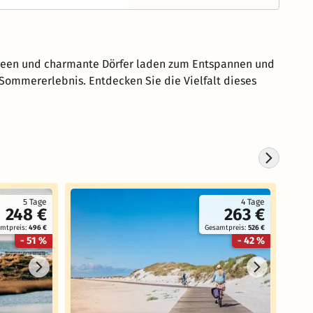
 Seen und charmante Dörfer laden zum Entspannen und
Sommererlebnis. Entdecken Sie die Vielfalt dieses
5 Tage
4 Tage
248 €
263 €
mtpreis:
496 €
Gesamtpreis:
526 €
- 51 %
- 42 %