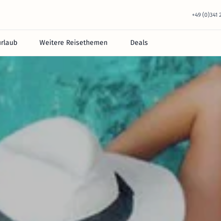
+49 (0)341
urlaub
Weitere Reisethemen
Deals