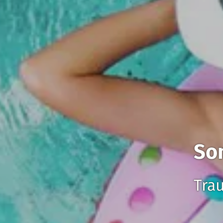
So
Tra