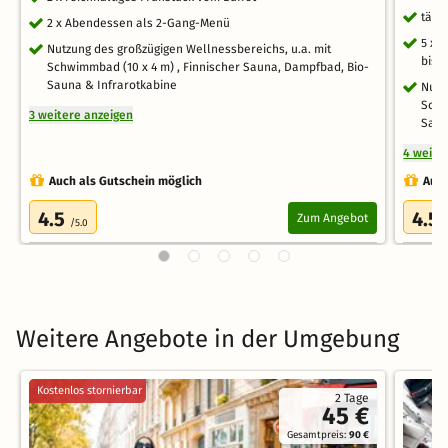
tägl
2 x Abendessen als 2-Gang-Menü
5 x 
Nutzung des großzügigen Wellnessbereichs, u.a. mit
bis 
Schwimmbad (10 x 4 m) , Finnischer Sauna, Dampfbad, Bio-
Sauna & Infrarotkabine
Nutz
Schw
3 weitere anzeigen
Saun
4 weite
Auch als Gutschein möglich
Auch
4.5
4.5
Zum Angebot
/5.0
Weitere Angebote in der Umgebung
Kostenlos stornierbar
2 Tage
45 €
Gesamtpreis:
90 €