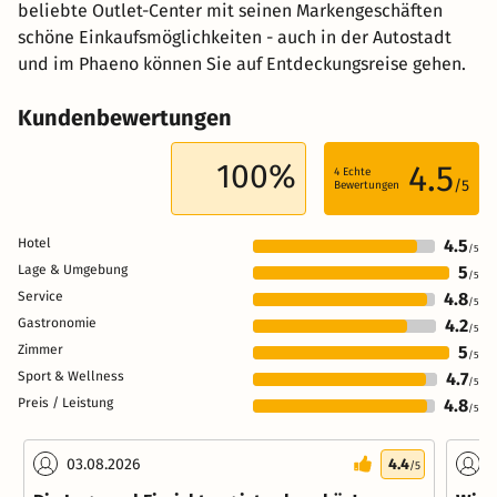
beliebte Outlet-Center mit seinen Markengeschäften
schöne Einkaufsmöglichkeiten - auch in der Autostadt
und im Phaeno können Sie auf Entdeckungsreise gehen.
Kundenbewertungen
100%
4.5
4
Echte
/5
Bewertungen
Hotel
4.5
/5
Lage & Umgebung
5
/5
Service
4.8
/5
Gastronomie
4.2
/5
Zimmer
5
/5
Sport & Wellness
4.7
/5
Preis / Leistung
4.8
/5
03.08.2026
4.4
3
/5