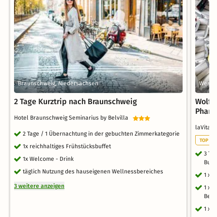
Braunschweig, Niedersachsen
Wesen
2 Tage Kurztrip nach Braunschweig
Wolfs
Phan
Hotel Braunschweig Seminarius by Belvilla
laVital
2 Tage / 1 Übernachtung in der gebuchten Zimmerkategorie
TOP WE
1x reichhaltiges Frühstücksbuffet
3 Ta
1x Welcome - Drink
Buff
täglich Nutzung des hauseigenen Wellnessbereiches
1 x 
3 weitere anzeigen
1 x 
Besu
1 x 