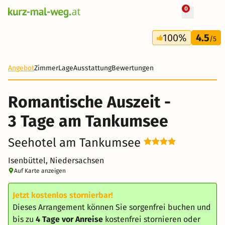
0
+ 27 Fotos
3 Tage
100%
4.5
180 €
/5
Angebot
Zimmer
Lage
Ausstattung
Bewertungen
Romantische Auszeit -
3 Tage am Tankumsee
Seehotel am Tankumsee
Isenbüttel, Niedersachsen
Auf Karte anzeigen
Jetzt kostenlos stornierbar!
Dieses Arrangement können Sie sorgenfrei buchen und
bis zu
4 Tage vor Anreise
kostenfrei stornieren oder