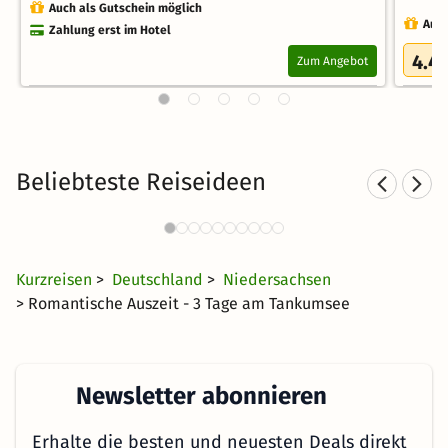
Auch als Gutschein möglich
Auch
Zahlung erst im Hotel
4.4
Zum Angebot
Beliebteste Reiseideen
Romantische Hotels in
Norddeutschland
35 €
2711 Angebote
ab
Kurzreisen
>
Deutschland
>
Niedersachsen
> Romantische Auszeit - 3 Tage am Tankumsee
Newsletter abonnieren
Erhalte die besten und neuesten Deals direkt