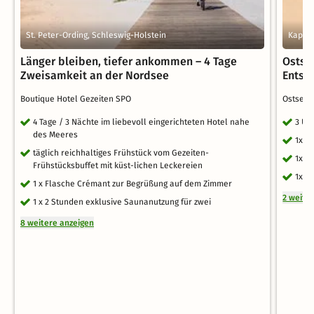
St. Peter-Ording, Schleswig-Holstein
Kappel
Länger bleiben, tiefer ankommen – 4 Tage
Ostse
Zweisamkeit an der Nordsee
Entsp
Boutique Hotel Gezeiten SPO
Ostseeh
4 Tage / 3 Nächte im liebevoll eingerichteten Hotel nahe
3 Üb
des Meeres
1x E
täglich reichhaltiges Frühstück vom Gezeiten-
1x S
Frühstücksbuffet mit küst-lichen Leckereien
1x r
1 x Flasche Crémant zur Begrüßung auf dem Zimmer
2 weite
1 x 2 Stunden exklusive Saunanutzung für zwei
8 weitere anzeigen