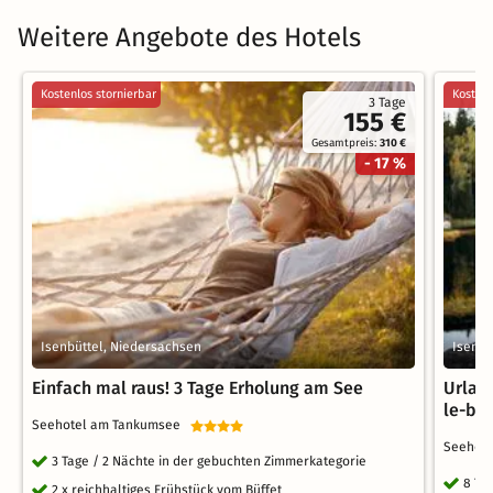
Weitere Angebote des Hotels
Kostenlos stornierbar
Kostenl
3 Tage
155 €
Gesamtpreis:
310 €
- 17 %
Isenbüttel, Niedersachsen
Isenbü
Einfach mal raus! 3 Tage Erholung am See
Urlau
le-ba
Seehotel am Tankumsee
Seehot
3 Tage / 2 Nächte in der gebuchten Zimmerkategorie
8 Ta
2 x reichhaltiges Frühstück vom Büffet