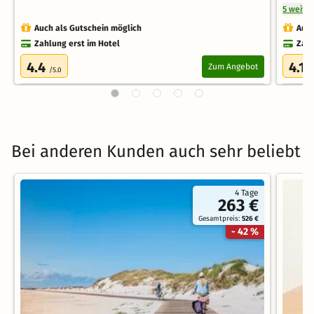
5 weite
Auch als Gutschein möglich
Auch
Zahlung erst im Hotel
Zahl
4.4
4.1
Zum Angebot
/5.0
/
Bei anderen Kunden auch sehr beliebt
4 Tage
263 €
Gesamtpreis:
526 €
- 42 %