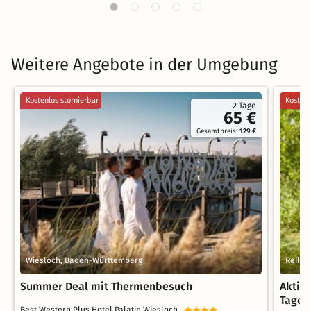
Weitere Angebote in der Umgebung
Kostenlos stornierbar
Kostenl
2 Tage
65 €
Gesamtpreis:
129 €
Wiesloch, Baden-Württemberg
Reilin
Summer Deal mit Thermenbesuch
Aktiv-
Tage
Best Western Plus Hotel Palatin Wiesloch