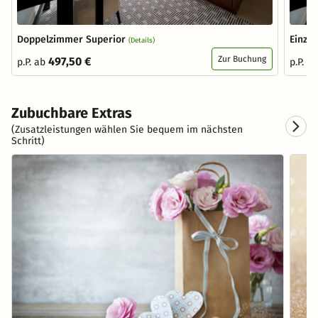
Doppelzimmer Superior
Einze
(Details)
Zur Buchung
497,50 €
p.P. ab
p.P. a
Zubuchbare Extras
(Zusatzleistungen wählen Sie bequem im nächsten
Schritt)