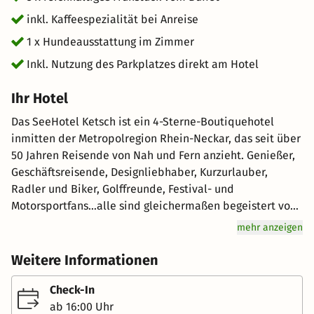
gemeinsam die Sonne genießen können. Rund um das
inkl. Kaffeespezialität bei Anreise
Hotel warten zahlreiche Spazier- und Wanderwege auf
Sie – ideal für ausgedehnte Gassirunden oder kleine
1 x Hundeausstattung im Zimmer
Abenteuer in der Natur.
Inkl. Nutzung des Parkplatzes direkt am Hotel
Ihr Hotel
Das SeeHotel Ketsch ist ein 4-Sterne-Boutiquehotel
inmitten der Metropolregion Rhein-Neckar, das seit über
50 Jahren Reisende von Nah und Fern anzieht. Genießer,
Geschäftsreisende, Designliebhaber, Kurzurlauber,
Radler und Biker, Golffreunde, Festival- und
Motorsportfans…alle sind gleichermaßen begeistert von
dem stimmigen Gesamtkonzept, das von individueller
mehr anzeigen
wie natürlicher Gastfreundschaft geprägt ist. Die 70
modernen Zimmer befinden sich in absolut ruhiger Lage
Weitere Informationen
direkt am See und bieten aus allen Richtungen den Blick
in die Natur. Parkähnliche Außenanlagen laden dazu ein,
Check-In
in der Hängematte zu entspannen, im Garten oder auf
ab 16:00 Uhr