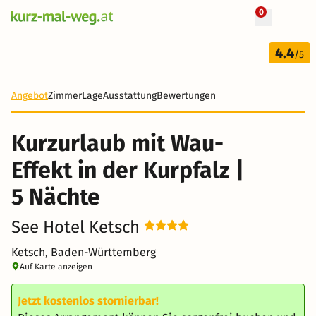
0
+ 28 Fotos
6 Tage
4.4
498 €
/5
-38%
Angebot
Zimmer
Lage
Ausstattung
Bewertungen
Kurzurlaub mit Wau-
Effekt in der Kurpfalz |
5 Nächte
See Hotel Ketsch
Ketsch, Baden-Württemberg
Auf Karte anzeigen
Jetzt kostenlos stornierbar!