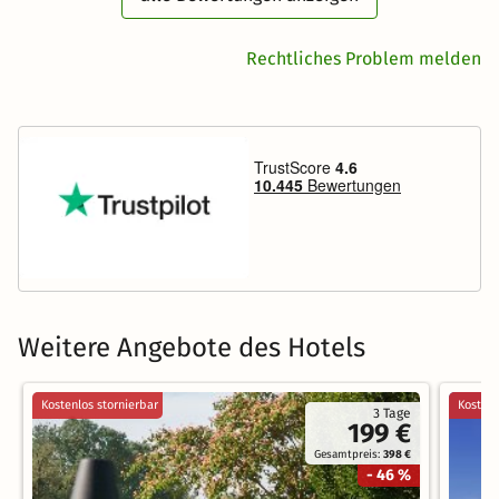
Rechtliches Problem melden
Weitere Angebote des Hotels
Kostenlos stornierbar
Kostenl
3 Tage
199 €
Gesamtpreis:
398 €
- 46 %