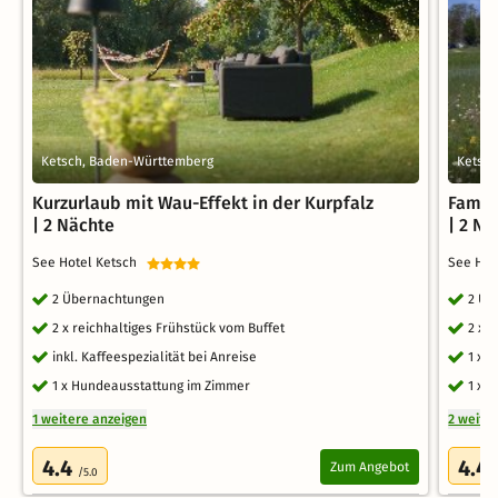
Ketsch, Baden-Württemberg
Ketsc
Kurzurlaub mit Wau-Effekt in der Kurpfalz
Famil
| 2 Nächte
| 2 Nä
See Hotel Ketsch
See Ho
2 Übernachtungen
2 Üb
2 x reichhaltiges Frühstück vom Buffet
2 x 
inkl. Kaffeespezialität bei Anreise
1 x 
1 x Hundeausstattung im Zimmer
1 x 
1 weitere anzeigen
2 weite
4.4
4.4
Zum Angebot
/5.0