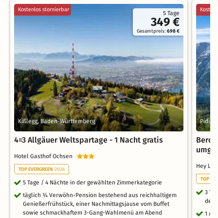
Kostenlos stornierbar
Kostenl
5 Tage
349 €
Gesamtpreis:
698 €
Kißlegg, Baden-Württemberg
Piding
4=3 Allgäuer Weltspartage - 1 Nacht gratis
Berch
umgeb
Hotel Gasthof Ochsen
Hey Lou
TOP EVERGREEN
2026
TOP RO
5 Tage / 4 Nächte in der gewählten Zimmerkategorie
3 Ta
täglich ¾ Verwöhn-Pension bestehend aus reichhaltigem
der 
Genießerfrühstück, einer Nachmittagsjause vom Buffet
sowie schmackhaftem 3-Gang-Wahlmenü am Abend
1 x 