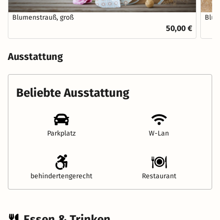
Blumenstrauß, groß
Blum
50,00 €
Ausstattung
Beliebte Ausstattung
Parkplatz
W-Lan
behindertengerecht
Restaurant
Essen & Trinken