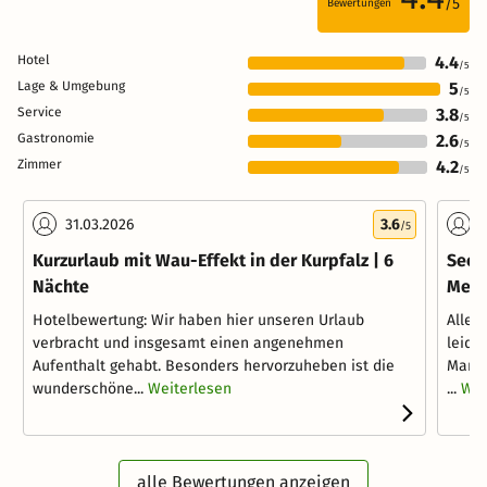
/5
Bewertungen
Hotel
4.4
/5
Lage & Umgebung
5
/5
Service
3.8
/5
Gastronomie
2.6
/5
Zimmer
4.2
/5
31.03.2026
3.6
3
/5
Kurzurlaub mit Wau-Effekt in der Kurpfalz | 6
Seez
Nächte
Metr
Hotelbewertung: Wir haben hier unseren Urlaub
Alles
verbracht und insgesamt einen angenehmen
leide
Aufenthalt gehabt. Besonders hervorzuheben ist die
Marme
wunderschöne...
Weiterlesen
...
Wei
alle Bewertungen anzeigen