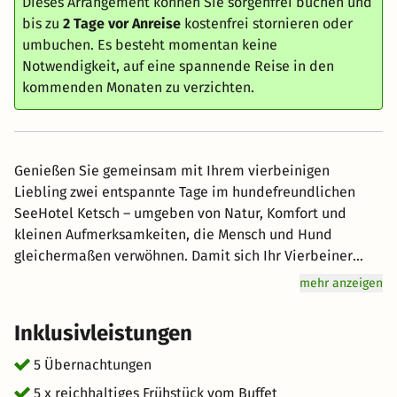
Dieses Arrangement können Sie sorgenfrei buchen und
bis zu
2 Tage vor Anreise
kostenfrei stornieren oder
umbuchen. Es besteht momentan keine
Notwendigkeit, auf eine spannende Reise in den
kommenden Monaten zu verzichten.
Genießen Sie gemeinsam mit Ihrem vierbeinigen
Liebling zwei entspannte Tage im hundefreundlichen
SeeHotel Ketsch – umgeben von Natur, Komfort und
kleinen Aufmerksamkeiten, die Mensch und Hund
gleichermaßen verwöhnen. Damit sich Ihr Vierbeiner
rundum wohlfühlt, wartet auf Ihrem Zimmer eine
mehr anzeigen
liebevoll zusammengestellte Hundeausstattung. Der
Gartenbereich lädt zum Toben und Schnüffeln ein. Im
Inklusivleistungen
Sommer sorgt der Hundepool für willkommene
Abkühlung. Liegestühle, Hängematten und Loungesofas
5 Übernachtungen
für Herrchen & Frauchen stehen bereit, damit Sie
5 x reichhaltiges Frühstück vom Buffet