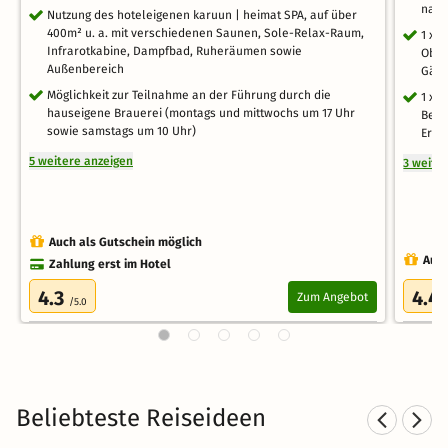
nach
Nutzung des hoteleigenen karuun | heimat SPA, auf über
400m² u. a. mit verschiedenen Saunen, Sole-Relax-Raum,
1 x 
Infrarotkabine, Dampfbad, Ruheräumen sowie
Ober
Außenbereich
Gäst
Möglichkeit zur Teilnahme an der Führung durch die
1 x 
hauseigene Brauerei (montags und mittwochs um 17 Uhr
Berc
sowie samstags um 10 Uhr)
Ermä
5 weitere anzeigen
3 weite
Auch als Gutschein möglich
Auch
Zahlung erst im Hotel
4.3
4.4
Zum Angebot
/5.0
Beliebteste Reiseideen
Sporthotels in Baden-
S
Württemberg