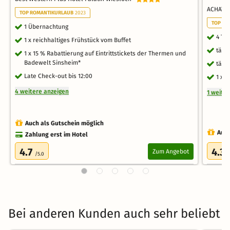
ACHAT H
TOP ROMANTIKURLAUB
2023
TOP FA
1 Übernachtung
4 Ta
1 x reichhaltiges Frühstück vom Buffet
tägl
1 x 15 % Rabattierung auf Eintrittstickets der Thermen und
Badewelt Sinsheim*
tägl
Late Check-out bis 12:00
1 x 
4 weitere anzeigen
1 weite
Auch als Gutschein möglich
Auch
Zahlung erst im Hotel
4.7
4.3
Zum Angebot
/5.0
/
Bei anderen Kunden auch sehr beliebt