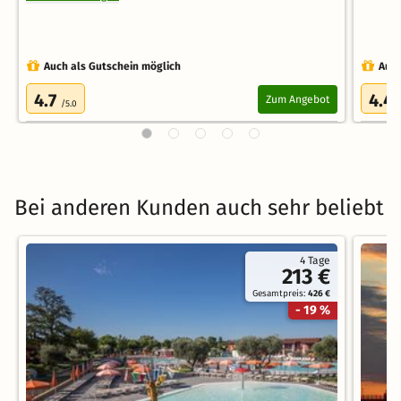
Auch als Gutschein möglich
Auch
4.7
4.4
Zum Angebot
/5.0
Bei anderen Kunden auch sehr beliebt
4 Tage
213 €
Gesamtpreis:
426 €
- 19 %