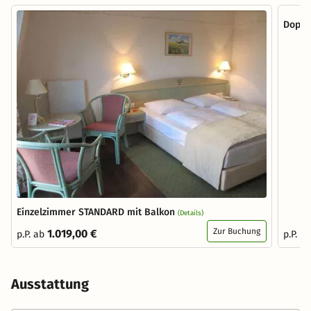
Doppe
Einzelzimmer STANDARD mit Balkon
(Details)
Zur Buchung
1.019,00 €
p.P. ab
p.P. a
Ausstattung