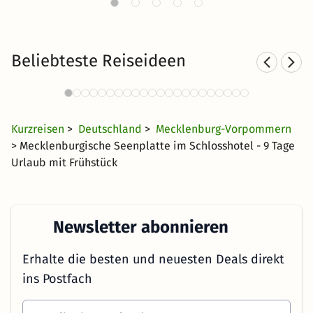
Beliebteste Reiseideen
Hotel am See in
Hote
Norddeutschland
30 €
3873 Angebote
ab
Kurzreisen
>
Deutschland
>
Mecklenburg-Vorpommern
> Mecklenburgische Seenplatte im Schlosshotel - 9 Tage
Urlaub mit Frühstück
Newsletter abonnieren
Erhalte die besten und neuesten Deals direkt
ins Postfach