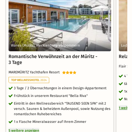
Waren (Müritz), Mecklenburg-Vorpommern
Ludor
Romantische Verwöhnzeit an der Müritz -
Relax
3 Tage
Flair S
MAREMÜRITZ Yachthafen Resort
4 Ta
TOP WELLNESSHOTEL
2024
tägl
3 Tage / 2 Übernachtungen in einem Design-Appartement
1x H
Frühstück in unserem Restaurant "Bella Riva"
Nutz
Eintritt in den Wellnessbereich "TAUSEND SEEN SPA" mit 2
1 weite
versch. Saunen & beheiztem Außenpool, sowie Nutzung des
romantischen Ruhebereiches
1 x Flasche Mineralwasser auf Ihrem Zimmer
5 weitere anzeigen