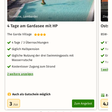
Sirmione, Lombardei
Zings
4 Tage am Gardasee mit HP
Ostsee
The Garda Village
BSW-Fe
4 Tage / 3 Übernachtungen
6 Ta
täglich Halbpension
1 x 
tägliche Nutzung der drei Swimmingpools mit
Endr
Wasserrutsche
1 x 
Kostenloser Zugang zum Strand
1 weite
2 weitere anzeigen
Auch als Gutschein möglich
Zahl
3
4.8
Zum Angebot
/5.0