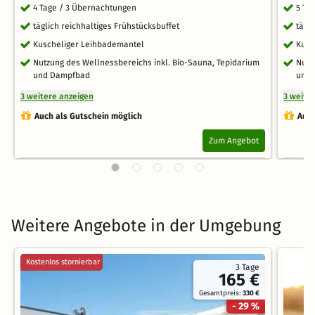
4 Tage / 3 Übernachtungen
5 Ta
täglich reichhaltiges Frühstücksbuffet
tägl
Kuscheliger Leihbademantel
Kusc
Nutzung des Wellnessbereichs inkl. Bio-Sauna, Tepidarium
Nutz
und Dampfbad
und
3 weitere anzeigen
3 weite
Auch als Gutschein möglich
Auch
Zum Angebot
Weitere Angebote in der Umgebung
Kostenlos stornierbar
3 Tage
165 €
Gesamtpreis:
330 €
- 29 %