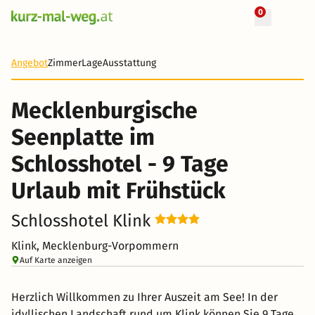
0
+ 7 Fotos
9 Tage
573 €
Angebot
Zimmer
Lage
Ausstattung
-45%
Mecklenburgische
Seenplatte im
Schlosshotel - 9 Tage
Urlaub mit Frühstück
Schlosshotel Klink
Klink, Mecklenburg-Vorpommern
Auf Karte anzeigen
Herzlich Willkommen zu Ihrer Auszeit am See! In der
idyllischen Landschaft rund um Klink können Sie 9 Tage