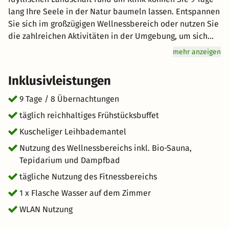
lang Ihre Seele in der Natur baumeln lassen. Entspannen
Sie sich im großzügigen Wellnessbereich oder nutzen Sie
die zahlreichen Aktivitäten in der Umgebung, um sich
einen unvergesslichen Tag mit Ihrem Partner oder der
mehr anzeigen
gesamten Familie zu machen. Erkunden Sie die vielen
Sehenswürdigkeiten oder vergnügen Sie sich am See. In
Inklusivleistungen
Klink hat jeder seinen Spaß. Genuss wird hier groß
geschrieben: Starten Sie mit einem reichhaltigen
9 Tage / 8 Übernachtungen
Frühstücksbuffet für Genießer vital in den Tag. Freuen Sie
täglich reichhaltiges Frühstücksbuffet
sich auf hervorragenden Service und eine entspannte
Kuscheliger Leihbademantel
Atmosphäre für einen einzigartigen Urlaub. kurz-mal-
weg.de wünscht Ihnen einen großartigen Aufenthalt im
Nutzung des Wellnessbereichs inkl. Bio-Sauna,
schönen Klink.
Tepidarium und Dampfbad
tägliche Nutzung des Fitnessbereichs
1 x Flasche Wasser auf dem Zimmer
WLAN Nutzung