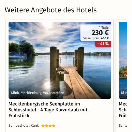
Weitere Angebote des Hotels
4 Tage
230 €
Gesamtpreis:
460 €
- 41 %
Klink, Mecklenburg-Vorpommern
Klink
Mecklenburgische Seenplatte im
Meckl
Schlosshotel - 4 Tage Kurzurlaub mit
Schlos
Frühstück
Frühs
Schlosshotel Klink
Schloss