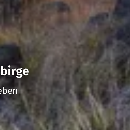
birge
eben