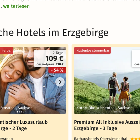
.
weiterlesen
he Hotels im Erzgebirge
rnierbar
Kostenlos stornierbar
2 Tage
109 €
Gesamtpreis:
218 €
Ges
- 54 %
Ernstthal, Sachsen
Kurort Oberwiesenthal, Sachsen
ntischer Luxusurlaub
Premium All Inklusive Auszei
rge - 2 Tage
Erzgebirge - 3 Tage
Schwanen
Rathaushotels Oberwiesenthal