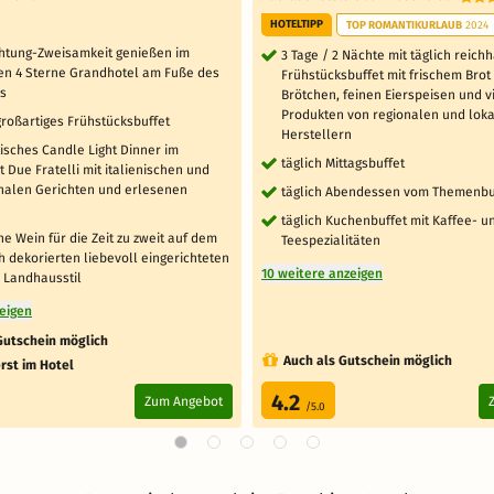
HOTELTIPP
TOP ROMANTIKURLAUB
2024
htung-Zweisamkeit genießen im
3 Tage / 2 Nächte mit täglich reich
en 4 Sterne Grandhotel am Fuße des
Frühstücksbuffet mit frischem Brot
es
Brötchen, feinen Eierspeisen und v
Produkten von regionalen und lok
großartiges Frühstücksbuffet
Herstellern
isches Candle Light Dinner im
täglich Mittagsbuffet
 Due Fratelli mit italienischen und
onalen Gerichten und erlesenen
täglich Abendessen vom Themenbu
täglich Kuchenbuffet mit Kaffee- u
che Wein für die Zeit zu zweit auf dem
Teespezialitäten
 dekorierten liebevoll eingerichteten
10 weitere anzeigen
 Landhausstil
zeigen
Gutschein möglich
Auch als Gutschein möglich
rst im Hotel
4.2
Zum Angebot
/5.0