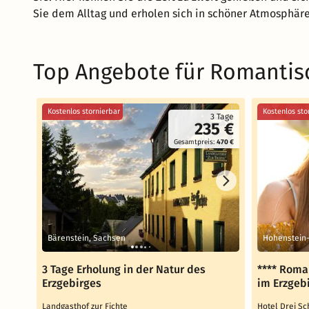
Sie dem Alltag und erholen sich in schöner Atmosphäre
Top Angebote für Romantisc
Kostenlos stornierbar
Kostenlos sto
3 Tage
235 €
Gesamtpreis:
470 €
Bärenstein, Sachsen
Hohenstein-
3 Tage Erholung in der Natur des
**** Roma
Erzgebirges
im Erzgebi
Landgasthof zur Fichte
Hotel Drei 