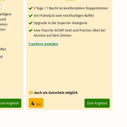
2 Tage / 1 Nacht im komfortablen Doppelzimmer
2 
de
haltigem
ein Frühstück vom reichhaltigen Buffet
 und
2 
Upgrade in die Superior-Kategorie
ielen
Fr
alen
eine Flasche ACHAT Sekt und frisches Obst bei
1 x
Anreise auf dem Zimmer
Zei
3 weitere anzeigen
1 x
ffet
5 weit
nd
Auch als Gutschein möglich
Au
4
4.
Zum Angebot
Zum Angebot
/5.0