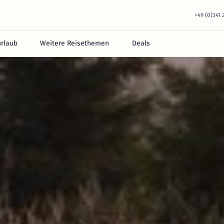
+49 (0)341
urlaub
Weitere Reisethemen
Deals