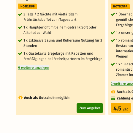
HOTELTIPP
HOTELTIPP
3 Tage / 2 Nächte mit vielfältigem
1 Übernac
Frühstücksbuffet zum Tagesstart
gemütlich
Erzgebirg
1 x Hauptgericht mit einem Getränk Soft oder
Alkohol zur Wahl
1 x unser 
1 x Exklusive Sauna und Ruheraum Nutzung für 3
1 x romant
Stunden
Restaurant
internati
1 x Gästekarte Erzgebirge mit Rabatten und
Weinen
Ermäßigungen bei Freizeitpartnern im Erzgebirge
1 x 1 Flas
9 weitere anzeigen
romantisch
Zimmer im
2 weitere an
Auch als 
Auch als Gutschein möglich
Zahlung e
4.5
Zum Angebot
/5.0