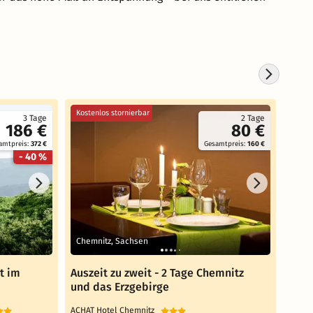
Kostenlos stornierbar
3 Tage
2 Tage
186 €
80 €
amtpreis:
372 €
Gesamtpreis:
160 €
- 40 %
Chemnitz, Sachsen
Chem
t im
Auszeit zu zweit - 2 Tage Chemnitz
4 St
und das Erzgebirge
Chem
ACHAT Hotel Chemnitz
Seasi