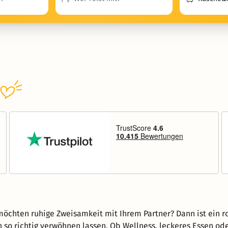
öchten ruhige Zweisamkeit mit Ihrem Partner? Dann ist ein r
ch so richtig verwöhnen lassen. Ob Wellness, leckeres Essen o