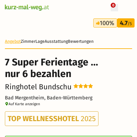
0
+ 19 Fotos
8 Tage
100%
4.7
539 €
/5
Angebot
Zimmer
Lage
Ausstattung
Bewertungen
7 Super Ferientage ...
nur 6 bezahlen
Ringhotel Bundschu
Bad Mergentheim, Baden-Württemberg
Auf Karte anzeigen
TOP WELLNESSHOTEL
2025