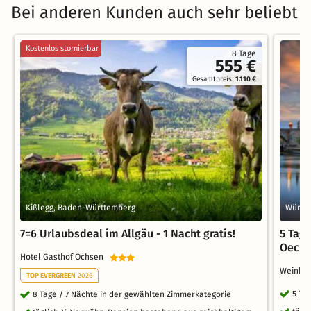
Bei anderen Kunden auch sehr beliebt
Kostenlos stornierbar
8 Tage
555 €
Gesamtpreis:
1.110 €
Kißlegg, Baden-Württemberg
Würzbu
7=6 Urlaubsdeal im Allgäu - 1 Nacht gratis!
5 Tag
Oechs
Hotel Gasthof Ochsen
Weinho
TOP EVERGREEN
2026
5 Ta
8 Tage / 7 Nächte in der gewählten Zimmerkategorie