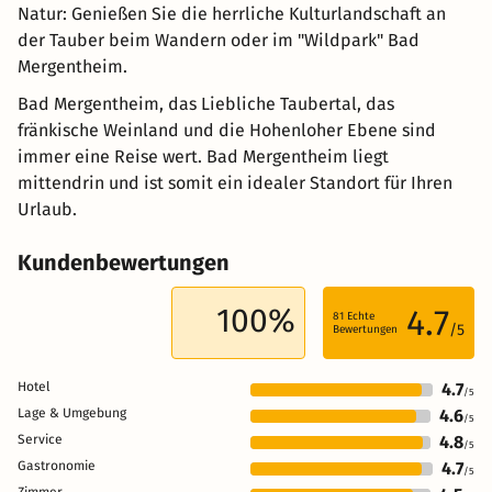
Natur: Genießen Sie die herrliche Kulturlandschaft an
der Tauber beim Wandern oder im "Wildpark" Bad
Mergentheim.
Bad Mergentheim, das Liebliche Taubertal, das
fränkische Weinland und die Hohenloher Ebene sind
immer eine Reise wert. Bad Mergentheim liegt
mittendrin und ist somit ein idealer Standort für Ihren
Urlaub.
Kundenbewertungen
100%
4.7
81
Echte
/5
Bewertungen
Hotel
4.7
/5
Lage & Umgebung
4.6
/5
Service
4.8
/5
Gastronomie
4.7
/5
Zimmer