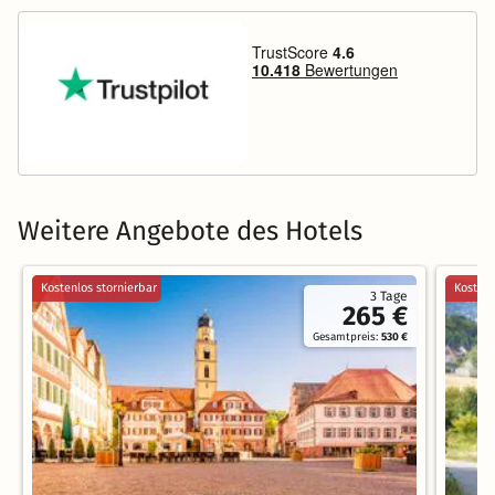
Weitere Angebote des Hotels
Kostenlos stornierbar
Kostenl
3 Tage
265 €
Gesamtpreis:
530 €