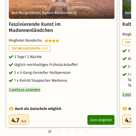
Bad Mergentheim, Baden-Württemberg
Bad M
Faszinierende Kunst im
Kultu
Madonnenländchen
Ringho
Ringhotel Bundschu
TOP WE
TOP WELLNESSHOTEL
2025
3 Ta
3 Tage/ 2 Nächte
tägl
täglich reichhaltiges Frühstücksbuffet
2 x 
2 x 3-Gang-Genießer Halbpension
1 x 
Taub
1 x Eintritt Stuppacher Madonna
Taub
3 weitere anzeigen
2 weite
Auch als Gutschein möglich
Auch
4.7
4.7
Zum Angebot
/5.0
/