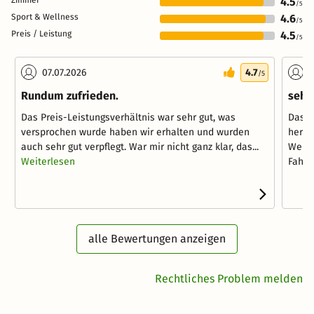
4.5
/5
Sport & Wellness
4.6
/5
Preis / Leistung
4.5
/5
07.07.2026
4.7
2
/5
Rundum zufrieden.
sehr
Das Preis-Leistungsverhältnis war sehr gut, was
Das H
versprochen wurde haben wir erhalten und wurden
hervo
auch sehr gut verpflegt. War mir nicht ganz klar, das...
Welln
Weiterlesen
Fahrrä
alle Bewertungen anzeigen
Rechtliches Problem melden