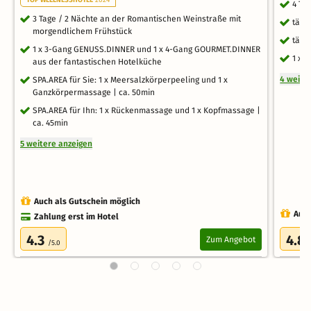
4 Ta
3 Tage / 2 Nächte an der Romantischen Weinstraße mit
tägl
morgendlichem Frühstück
tägl
1 x 3-Gang GENUSS.DINNER und 1 x 4-Gang GOURMET.DINNER
1 x E
aus der fantastischen Hotelküche
4 weite
SPA.AREA für Sie: 1 x Meersalzkörperpeeling und 1 x
Ganzkörpermassage | ca. 50min
SPA.AREA für Ihn: 1 x Rückenmassage und 1 x Kopfmassage |
ca. 45min
5 weitere anzeigen
Auch als Gutschein möglich
Auch
Zahlung erst im Hotel
4.3
4.8
Zum Angebot
/5.0