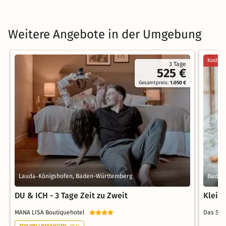
Weitere Angebote in der Umgebung
Kostenl
3 Tage
525 €
Gesamtpreis:
1.050 €
Lauda-Königshofen, Baden-Württemberg
Bad M
DU & ICH - 3 Tage Zeit zu Zweit
Kleine
MANA LISA Boutiquehotel
Das Sc
TOP WELLNESSHOTEL
2024