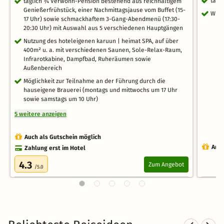
tägl
täglich ¾ Verwöhn-Pension bestehend aus reichhaltigem
Genießerfrühstück, einer Nachmittagsjause vom Buffet (15-
WLA
17 Uhr) sowie schmackhaftem 3-Gang-Abendmenü (17:30-
20:30 Uhr) mit Auswahl aus 5 verschiedenen Hauptgängen
Nutzung des hoteleigenen karuun | heimat SPA, auf über
400m² u. a. mit verschiedenen Saunen, Sole-Relax-Raum,
Infrarotkabine, Dampfbad, Ruheräumen sowie
Außenbereich
Möglichkeit zur Teilnahme an der Führung durch die
hauseigene Brauerei (montags und mittwochs um 17 Uhr
sowie samstags um 10 Uhr)
5 weitere anzeigen
Auch als Gutschein möglich
Auch
Zahlung erst im Hotel
4.3
Zum Angebot
/5.0