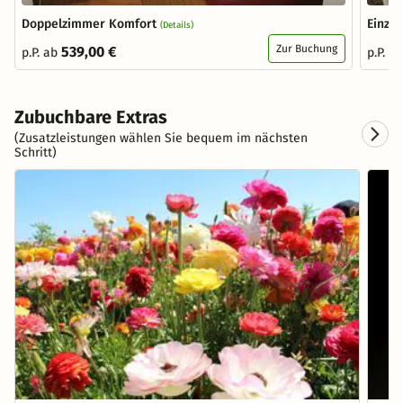
Doppelzimmer Komfort
Einze
(Details)
Zur Buchung
539,00 €
p.P. ab
p.P. a
Zubuchbare Extras
(Zusatzleistungen wählen Sie bequem im nächsten
Schritt)