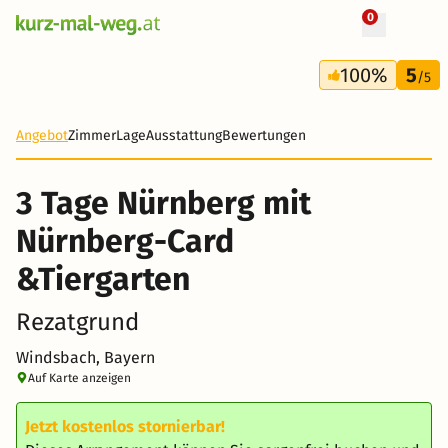
0
+ 9 Fotos
3 Tage
100%
5
350 €
/5
Angebot
Zimmer
Lage
Ausstattung
Bewertungen
3 Tage Nürnberg mit
Nürnberg-Card
&Tiergarten
Rezatgrund
Windsbach, Bayern
Auf Karte anzeigen
Jetzt kostenlos stornierbar!