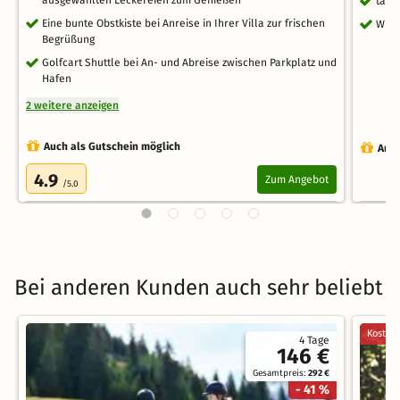
ausgewählten Leckereien zum Genießen
tägl
Eine bunte Obstkiste bei Anreise in Ihrer Villa zur frischen
WLA
Begrüßung
Golfcart Shuttle bei An- und Abreise zwischen Parkplatz und
Hafen
2 weitere anzeigen
Auch als Gutschein möglich
Auch
4.9
Zum Angebot
/5.0
Bei anderen Kunden auch sehr beliebt
Kostenl
4 Tage
146 €
Gesamtpreis:
292 €
- 41 %