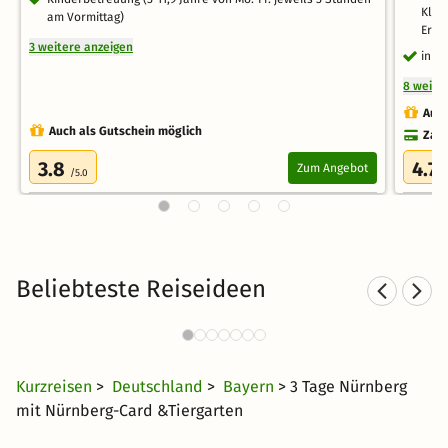
Klet
am Vormittag)
Erle
3 weitere anzeigen
inkl
8 weite
Auch
Auch als Gutschein möglich
Zahl
3.8
4.7
Zum Angebot
/5.0
/
Beliebteste Reiseideen
Familienurlaub in Franken
373 Angebote
29 €
ab
Kurzreisen
>
Deutschland
>
Bayern
> 3 Tage Nürnberg
mit Nürnberg-Card &Tiergarten