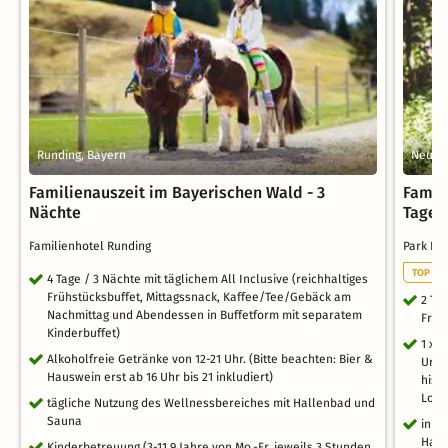
Runding, Bayern
Neumar
Familienauszeit im Bayerischen Wald - 3
Famili
Nächte
Tage
Familienhotel Runding
Park In
TOP FA
4 Tage / 3 Nächte mit täglichem All Inclusive (reichhaltiges
Frühstücksbuffet, Mittagssnack, Kaffee/Tee/Gebäck am
2 Ta
Nachmittag und Abendessen in Buffetform mit separatem
Frühs
Kinderbuffet)
1 x 
Alkoholfreie Getränke von 12-21 Uhr. (Bitte beachten: Bier &
Urlau
Hauswein erst ab 16 Uhr bis 21 inkludiert)
hist
Loth
tägliche Nutzung des Wellnessbereiches mit Hallenbad und
Sauna
inkl
Hall
Kinderbetreuung (3-11,9 Jahre von Mo.-Fr. jeweils 3 Stunden