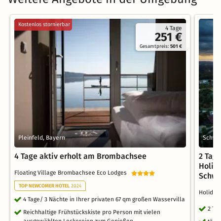
Kostenlos stornierbar
4 Tage
251 €
Gesamtpreis:
501 €
Pleinfeld, Bayern
Schwai
4 Tage aktiv erholt am Brombachsee
2 Tag
Holid
Floating Village Brombachsee Eco Lodges
Schw
TOP NEWCOMER HOTEL
2024
Holiday
4 Tage/ 3 Nächte in Ihrer privaten 67 qm großen Wasservilla
2 Ta
Reichhaltige Frühstückskiste pro Person mit vielen