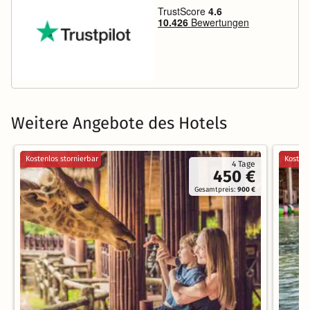
Weitere Angebote des Hotels
Kostenlos stornierbar
Kostenl
4 Tage
450 €
Gesamtpreis:
900 €