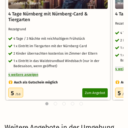
Windsbach, Bayern
Winds
4 Tage Nürnberg mit Nürnberg-Card &
4 Tag
Tiergarten
Rezatg
Rezatgrund
4 Ta
4 Tage / 3 Nächte mit reichhaltigem Frühstück
2 Ki
1 x Eintritt im Tiergarten mit der Nürnberg-Card
1 x E
2 Kinder übernachten kostenlos im Zimmer der Eltern
1 x 
Bade
1 x Eintritt in das Waldstrandbad Windsbach (nur in der
Badesaison, wenn geöffnet)
4 weite
4 weitere anzeigen
Auch als Gutschein möglich
Auch
5
5
Zum Angebot
/5.0
/5.0
Weitere Angebote in der Umgebung