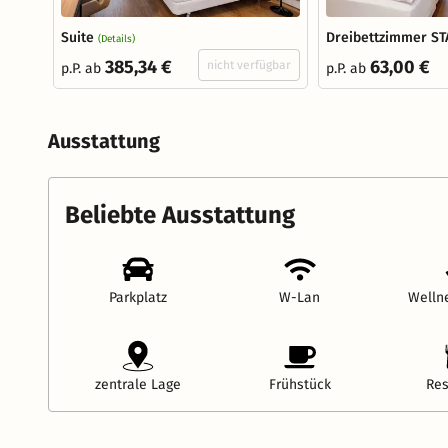
Suite
Dreibettzimmer S
(Details)
385,34 €
63,00 €
nicht verfügbar
p.P. ab
p.P. ab
Ausstattung
Beliebte Ausstattung
Parkplatz
W-Lan
Welln
zentrale Lage
Frühstück
Res