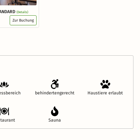
TANDARD
(Details)
Zur Buchung
essbereich
behindertengerecht
Haustiere erlaubt
taurant
Sauna