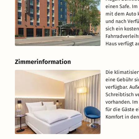
einen Safe. Im
mit dem Auto k
und nach Verfü
sich ein koste
Fahrradverlei
Haus verfügt a
Zimmerinformation
Die klimatisie
eine Gebühr si
verfügbar. Auß
Schreibtisch v
vorhanden. Im
für die Gäste 
Komfort in de