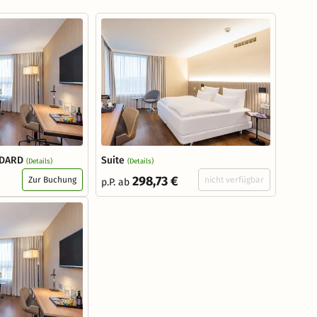
NDARD
Suite
(Details)
(Details)
298,73 €
Zur Buchung
nicht verfügbar
p.P. ab