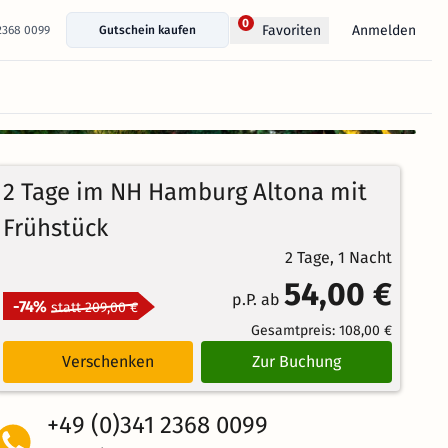
0
Anmelden
Favoriten
 2368 0099
Gutschein kaufen
+ 9 Fotos anzeigen
88%
4.5
51
Echte
/5
2 Tage im NH Hamburg Altona mit
Bewertungen
Weiterempfehlung
Brillant
Frühstück
2 Tage, 1 Nacht
54,00 €
p.P. ab
-74%
statt 209,00 €
Gesamtpreis:
108,00 €
Verschenken
Zur Buchung
+49 (0)341 2368 0099