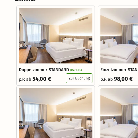
Doppelzimmer STANDARD
Einzelzimmer STA
(Details)
54,00 €
98,00 €
Zur Buchung
p.P. ab
p.P. ab