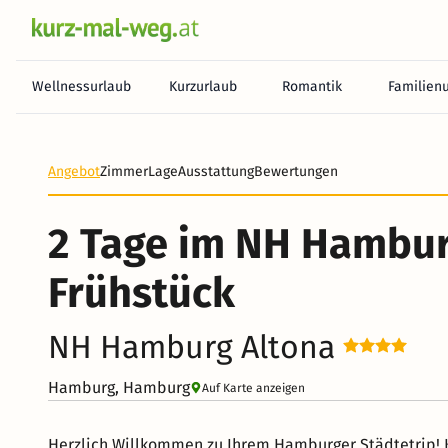
Wellnessurlaub
Kurzurlaub
Romantik
Familien
Angebot
Zimmer
Lage
Ausstattung
Bewertungen
2 Tage im NH Hambur
Frühstück
NH Hamburg Altona
Hamburg, Hamburg
Auf Karte anzeigen
Herzlich Willkommen zu Ihrem Hamburger Städtetrip! 