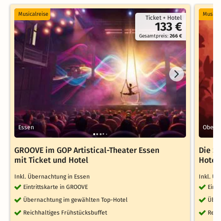
Musicalreise
Musical
Ticket + Hotel
133 €
Gesamtpreis:
266 €
Essen
Oberh
GROOVE im GOP Artistical-Theater Essen
Die S
mit Ticket und Hotel
Hotel
Inkl. Übernachtung in Essen
Inkl. Ü
Eintrittskarte in GROOVE
Eint
Übernachtung im gewählten Top-Hotel
Über
Reichhaltiges Frühstücksbuffet
Reic