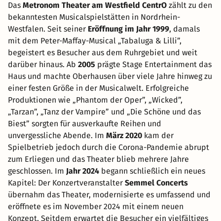
Das
Metronom Theater am Westfield CentrO
zählt zu den
bekanntesten Musicalspielstätten in Nordrhein-
Westfalen. Seit seiner
Eröffnung im Jahr 1999
, damals
mit dem Peter-Maffay-Musical „Tabaluga & Lilli”,
begeistert es Besucher aus dem Ruhrgebiet und weit
darüber hinaus. Ab
2005
prägte Stage Entertainment das
Haus und machte Oberhausen über viele Jahre hinweg zu
einer festen Größe in der Musicalwelt. Erfolgreiche
Produktionen wie „Phantom der Oper”, „Wicked”,
„Tarzan”, „Tanz der Vampire” und „Die Schöne und das
Biest” sorgten für ausverkaufte Reihen und
unvergessliche Abende. Im
März 2020
kam der
Spielbetrieb jedoch durch die Corona-Pandemie abrupt
zum Erliegen und das Theater blieb mehrere Jahre
geschlossen. Im
Jahr 2024
begann schließlich ein neues
Kapitel: Der Konzertveranstalter
Semmel Concerts
übernahm das Theater, modernisierte es umfassend und
eröffnete es im November 2024 mit einem neuen
Konzept. Seitdem erwartet die Besucher ein vielfältiges