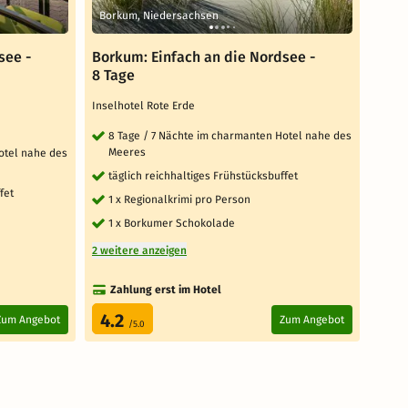
Borkum, Niedersachsen
Bork
see -
Borkum: Einfach an die Nordsee -
Bork
8 Tage
7 Ta
Inselhotel Rote Erde
Insel
8 Tage / 7 Nächte im charmanten Hotel nahe des
7 
Meeres
Me
otel nahe des
täglich reichhaltiges Frühstücksbuffet
täg
fet
1 x Regionalkrimi pro Person
1 x
1 x Borkumer Schokolade
1 
2 weitere anzeigen
2 weit
Zahlung erst im Hotel
Za
4.2
4.
Zum Angebot
Zum Angebot
/5.0