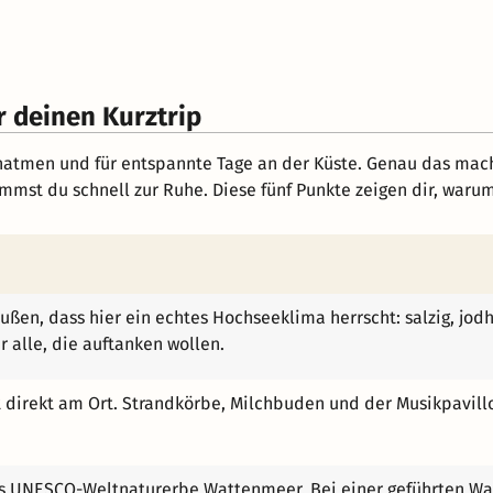
r deinen Kurztrip
rchatmen und für entspannte Tage an der Küste. Genau das macht
t du schnell zur Ruhe. Diese fünf Punkte zeigen dir, warum 
ußen, dass hier ein echtes Hochseeklima herrscht: salzig, jod
ür alle, die auftanken wollen.
gt direkt am Ort. Strandkörbe, Milchbuden und der Musikpav
das UNESCO-Weltnaturerbe Wattenmeer. Bei einer geführten Wa