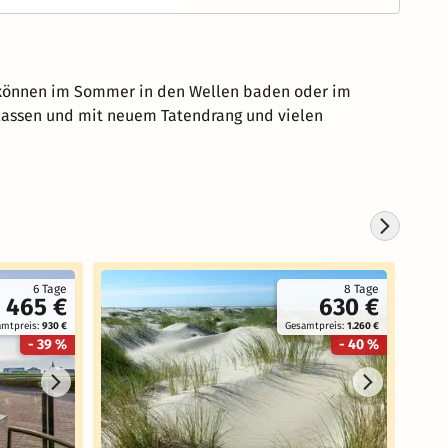
e, können im Sommer in den Wellen baden oder im
lassen und mit neuem Tatendrang und vielen
6 Tage
8 Tage
465 €
630 €
amtpreis:
930 €
Gesamtpreis:
1.260 €
- 39 %
- 40 %