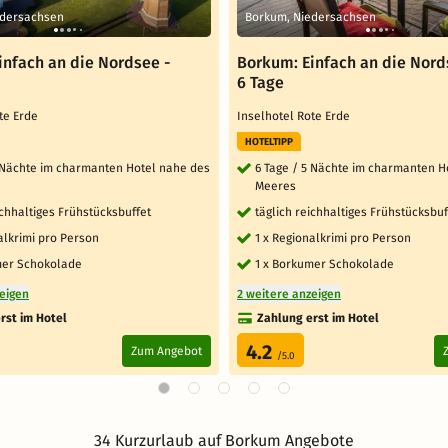
edersachsen
Borkum, Niedersachsen
infach an die Nordsee -
Borkum: Einfach an die Nord
6 Tage
ote Erde
Inselhotel Rote Erde
HOTELTIPP
4 Nächte im charmanten Hotel nahe des
6 Tage / 5 Nächte im charmanten H
Meeres
ichhaltiges Frühstücksbuffet
täglich reichhaltiges Frühstücksbuf
alkrimi pro Person
1 x Regionalkrimi pro Person
mer Schokolade
1 x Borkumer Schokolade
zeigen
2 weitere anzeigen
rst im Hotel
Zahlung erst im Hotel
4.2
Zum Angebot
/5.0
34 Kurzurlaub auf Borkum Angebote