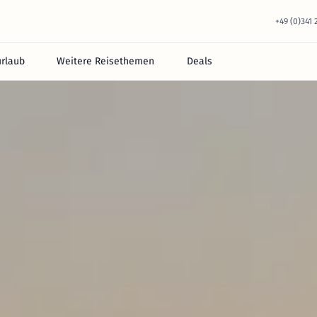
+49 (0)341
urlaub
Weitere Reisethemen
Deals