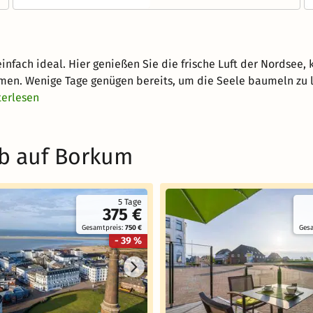
einfach ideal. Hier genießen Sie die frische Luft der Nordse
en. Wenige Tage genügen bereits, um die Seele baumeln zu 
terlesen
ub auf Borkum
5 Tage
375 €
Gesamtpreis:
750 €
Ges
- 39 %