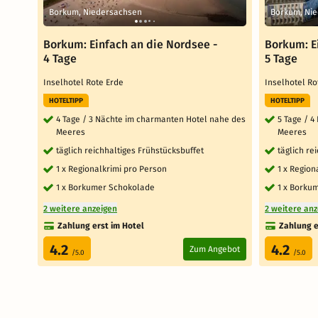
Borkum, Niedersachsen
Borkum, Ni
Borkum: Einfach an die Nordsee -
Borkum: E
4 Tage
5 Tage
Inselhotel Rote Erde
Inselhotel R
HOTELTIPP
HOTELTIPP
4 Tage / 3 Nächte im charmanten Hotel nahe des
5 Tage / 
Meeres
Meeres
täglich reichhaltiges Frühstücksbuffet
täglich re
1 x Regionalkrimi pro Person
1 x Region
1 x Borkumer Schokolade
1 x Borku
2 weitere anzeigen
2 weitere an
Zahlung erst im Hotel
Zahlung e
4.2
4.2
Zum Angebot
/5.0
/5.0