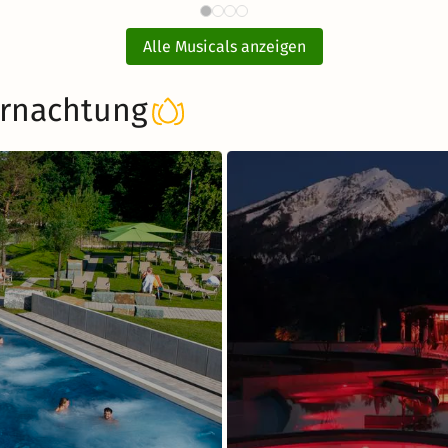
WEN mit Hotel
MARIA THERESI
137 €
ab
Alle Musicals anzeigen
rnachtung