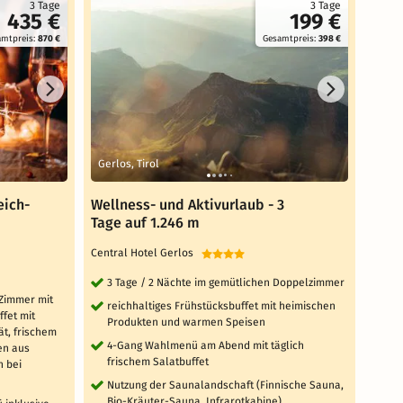
3 Tage
3 Tage
435 €
199 €
amtpreis:
870 €
Gesamtpreis:
398 €
Gerlos, Tirol
Schl
eich-
Wellness- und Aktivurlaub - 3
Well
Tage auf 1.246 m
den 
Central Hotel Gerlos
Hotel
TOP 
3 Tage / 2 Nächte im gemütlichen Doppelzimmer
 Zimmer mit
3 T
reichhaltiges Frühstücksbuffet mit heimischen
ffet mit
Be
Produkten und warmen Speisen
ät, frischem
2 
4-Gang Wahlmenü am Abend mit täglich
en aus
Kö
frischem Salatbuffet
n bei
fr
Nutzung der Saunalandschaft (Finnische Sauna,
he
Bio-Kräuter-Sauna, Infrarotkabine)