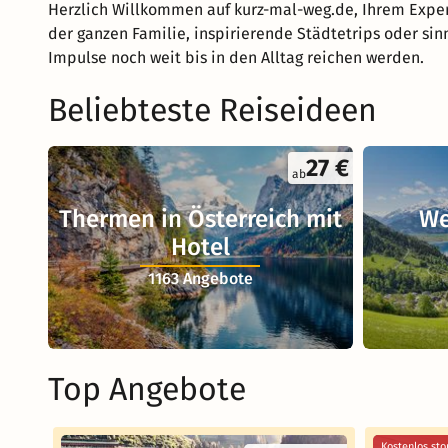
Herzlich Willkommen auf kurz-mal-weg.de, Ihrem Exper
der ganzen Familie, inspirierende Städtetrips oder sin
Impulse noch weit bis in den Alltag reichen werden.
Beliebteste Reiseideen
27 €
ab
Thermen in Österreich mit
We
Hotel
1163 Angebote
Top Angebote
Kostenlos sto