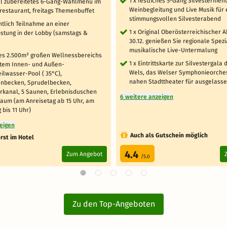
1 x festliches 5-Gang Silvestermenü
ell zubereitetes 6-Gang-Wahlmenü im
Weinbegleitung und Live Musik für 
estaurant, freitags Themenbuffet
stimmungsvollen Silvesterabend
ntlich Teilnahme an einer
1 x Original Oberösterreichischer
stung in der Lobby (samstags &
30.12. genießen Sie regionale Spezi
musikalische Live-Untermalung
es 2.500m² großen Wellnessbereichs
1 x Eintrittskarte zur Silvestergala 
ztem Innen- und Außen-
Wels, das Welser Symphonieorches
ilwasser-Pool ( 35°C),
nahen Stadttheater für ausgelass
nbecken, Sprudelbecken,
rkanal, 5 Saunen, Erlebnisduschen
6 weitere anzeigen
aum (am Anreisetag ab 15 Uhr, am
 bis 11 Uhr)
zeigen
Auch als Gutschein möglich
rst im Hotel
4.4
Zum Angebot
/5.0
Zu den Top-Angeboten