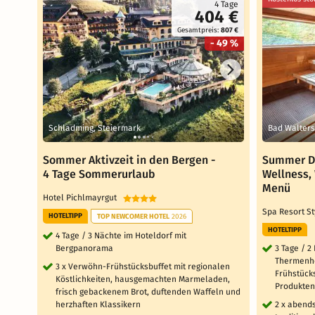
4 Tage
404 €
Gesamtpreis:
807 €
- 49 %
Schladming, Steiermark
Bad Walters
Sommer Aktivzeit in den Bergen -
Summer De
4 Tage Sommerurlaub
Wellness,
Menü
Hotel Pichlmayrgut
Spa Resort St
HOTELTIPP
TOP NEWCOMER HOTEL
2026
HOTELTIPP
4 Tage / 3 Nächte im Hoteldorf mit
Bergpanorama
3 Tage / 2
Thermenho
3 x Verwöhn-Frühstücksbuffet mit regionalen
Frühstücks
Köstlichkeiten, hausgemachten Marmeladen,
Produkten
frisch gebackenem Brot, duftenden Waffeln und
herzhaften Klassikern
2 x abends