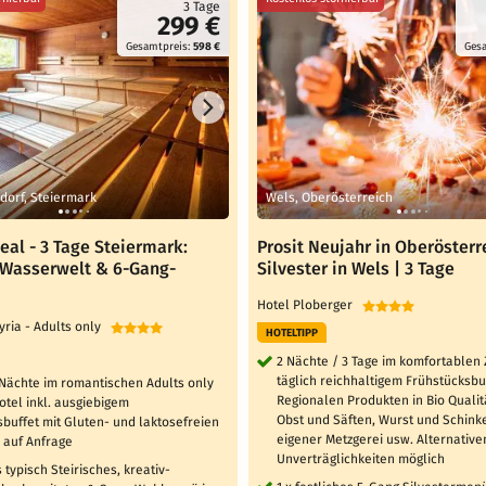
3 Tage
299 €
Gesamtpreis:
598 €
Ges
dorf, Steiermark
Wels, Oberösterreich
al - 3 Tage Steiermark:
Prosit Neujahr in Oberösterr
 Wasserwelt & 6-Gang-
Silvester in Wels | 3 Tage
Hotel Ploberger
yria - Adults only
HOTELTIPP
2 Nächte / 3 Tage im komfortablen
täglich reichhaltigem Frühstücksbu
 Nächte im romantischen Adults only
Regionalen Produkten in Bio Qualit
tel inkl. ausgiebigem
Obst und Säften, Wurst und Schink
buffet mit Gluten- und laktosefreien
eigener Metzgerei usw. Alternative
 auf Anfrage
Unverträglichkeiten möglich
 typisch Steirisches, kreativ-