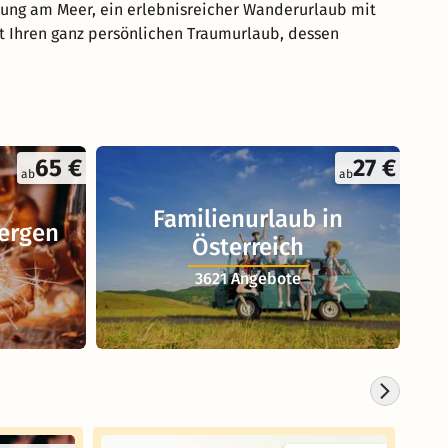
lung am Meer, ein erlebnisreicher Wanderurlaub mit
rt Ihren ganz persönlichen Traumurlaub, dessen
65 €
27 €
ab
ab
Familienurlaub in
Bergen
Österreich
3621 Angebote