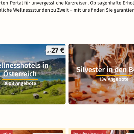
ten-Portal für unvergessliche Kurzreisen. Ob sagenhafte Erho
nliche Wellnessstunden zu Zweit – mit uns finden Sie garantie
27 €
ab
llnesshotels in
Silvester in den 
Österreich
134 Angebote
3608 Angebote
rnierbar
Kostenlos stornierbar