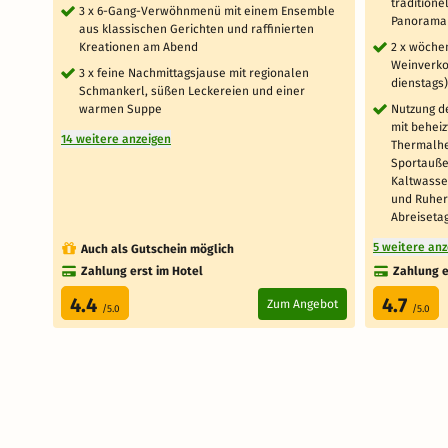
tradition
3 x 6-Gang-Verwöhnmenü mit einem Ensemble
Panoramar
aus klassischen Gerichten und raffinierten
Kreationen am Abend
2 x wöche
Weinverko
3 x feine Nachmittagsjause mit regionalen
dienstags)
Schmankerl, süßen Leckereien und einer
warmen Suppe
Nutzung d
mit behei
14 weitere anzeigen
Thermalhe
Sportauße
Kaltwasse
und Ruher
Abreisetag
5 weitere an
Auch als Gutschein möglich
Zahlung erst im Hotel
Zahlung e
4.4
4.7
Zum Angebot
/5.0
/5.0