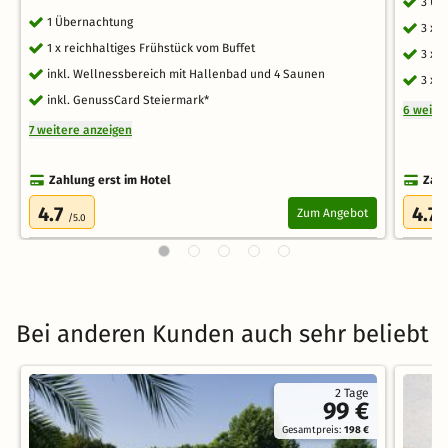
3 Üb
1 Übernachtung
3 x 
1 x reichhaltiges Frühstück vom Buffet
3 x 
inkl. Wellnessbereich mit Hallenbad und 4 Saunen
3 x 
inkl. GenussCard Steiermark*
6 weite
7 weitere anzeigen
Zahlung erst im Hotel
Zahl
4.7
4.7
Zum Angebot
/5.0
/
Bei anderen Kunden auch sehr beliebt
2 Tage
99 €
Gesamtpreis:
198 €