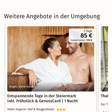
Weitere Angebote in der Umgebung
2 Tage
85 €
Gesamtpreis:
170 €
Anger, Steiermark
Anger,
Entspannende Tage in der Steiermark
Thalle
inkl. Frühstück & GenussCard | 1 Nacht
Der Tha
Hotel Angerer-Hof & Waggonhotel