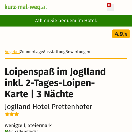
0
+ 23 Fotos
Zahlen Sie bequem im Hotel.
4 Tage
4.9
399 €
/5
Angebot
Zimmer
Lage
Ausstattung
Bewertungen
Loipenspaß im Joglland
inkl. 2-Tages-Loipen-
Karte | 3 Nächte
Joglland Hotel Prettenhofer
Wenigzell, Steiermark
Auf Karte anzeigen