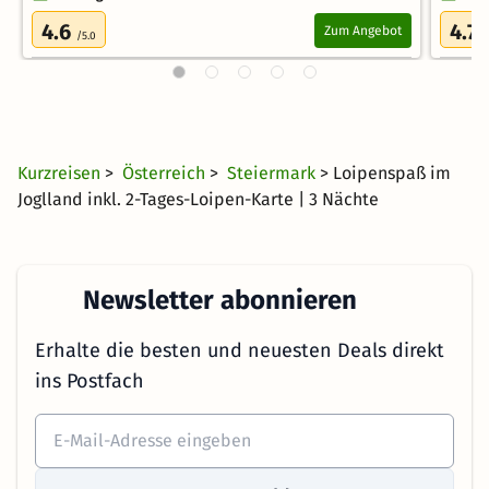
4.6
4.7
Zum Angebot
/5.0
/
Kurzreisen
>
Österreich
>
Steiermark
> Loipenspaß im
Joglland inkl. 2-Tages-Loipen-Karte | 3 Nächte
Newsletter abonnieren
Erhalte die besten und neuesten Deals direkt
ins Postfach