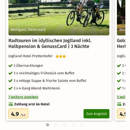
Wenigzell, Steiermark
Wenigz
Radtouren im idyllischen Joglland inkl.
Golden
Halbpension & GenussCard | 3 Nächte
Herbs
Joglland Hotel Prettenhofer
Jogllan
3 Übernachtungen
2 Üb
3 x reichhaltiges Frühstück vom Buffet
2 x 
3 x mittags Suppe & frische Salate vom Buffet
1 x 
3 x 4-Gang Abend-Wahlmenü
1 x 
7 weitere anzeigen
5 weite
Zahlung erst im Hotel
Zahl
4.9
4.9
Zum Angebot
/5.0