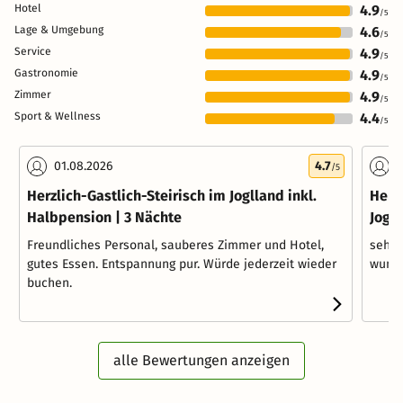
Hotel
4.9
/5
Lage & Umgebung
4.6
/5
Service
4.9
/5
Gastronomie
4.9
/5
Zimmer
4.9
/5
Sport & Wellness
4.4
/5
01.08.2026
4.7
0
/5
Herzlich-Gastlich-Steirisch im Joglland inkl.
Herzl
Halbpension | 3 Nächte
Jogll
Freundliches Personal, sauberes Zimmer und Hotel,
sehr 
gutes Essen. Entspannung pur. Würde jederzeit wieder
wunde
buchen.
alle Bewertungen anzeigen