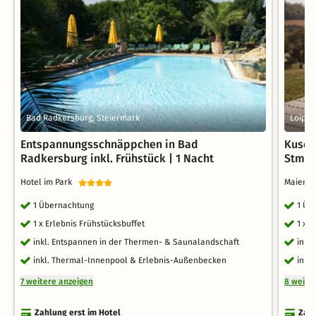
Bad Radkersburg, Steiermark
Loiper
Entspannungsschnäppchen in Bad
Kusch
Radkersburg inkl. Frühstück | 1 Nacht
Stmk. 
Hotel im Park
Maiers 
1 Übernachtung
1 Üb
1 x Erlebnis Frühstücksbuffet
1 x 
inkl. Entspannen in der Thermen- & Saunalandschaft
inkl
inkl. Thermal-Innenpool & Erlebnis-Außenbecken
inkl
7 weitere anzeigen
8 weite
Zahlung erst im Hotel
Zahl