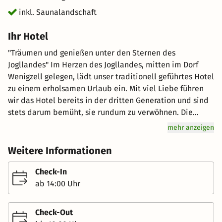
inkl. Saunalandschaft
Ihr Hotel
"Träumen und genießen unter den Sternen des
Jogllandes" Im Herzen des Jogllandes, mitten im Dorf
Wenigzell gelegen, lädt unser traditionell geführtes Hotel
zu einem erholsamen Urlaub ein. Mit viel Liebe führen
wir das Hotel bereits in der dritten Generation und sind
stets darum bemüht, sie rundum zu verwöhnen. Die
idyllische Naturkulisse bietet die perfekte Voraussetzung
mehr anzeigen
für eine Auszeit - kombiniert mit unseren regionalen,
hausgemachten Spezialitäten machen wir Ihren
Weitere Informationen
Aufenthalt zu einem besonderen Erlebnis. ZIMMER: Nach
einem ereignisreichen Tag können Sie in einem der 26
Check-In
Zimmer zur Ruhe kommen. Ein besonderes Merkmal
ab 14:00 Uhr
unseres Hauses sind die liebevoll eingerichteten
Sternzeichen Zimmer. Die geräumigen Gegebenheiten
Check-Out
bestechen mit einer individuellen Einrichtung und