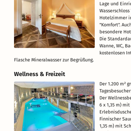
Lage und Einri
Wasserschloss 
Hotelzimmer in
"Komfort". Auch
besondere Hot
Die Standarda
Wanne, WC, Bad
kostenlosen In
Flasche Mineralwasser zur Begrüßung.
Wellness & Freizeit
Der 1.200 m² g
Tagesbesuchern
Der Wellnessbe
6 x 1,35 m) mi
Erlebnisdusch
Finnischer Sau
1,35 m) mit S