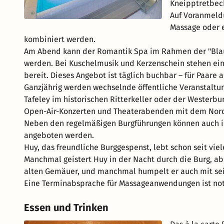
Kneipptretbec
Auf Voranmeld
Massage oder 
kombiniert werden.
Am Abend kann der Romantik Spa im Rahmen der "Blaue
werden. Bei Kuschelmusik und Kerzenschein stehen ein
bereit. Dieses Angebot ist täglich buchbar – für Paare 
Ganzjährig werden wechselnde öffentliche Veranstaltun
Tafeley im historischen Ritterkeller oder der Westerb
Open-Air-Konzerten und Theaterabenden mit dem Nord
Neben den regelmäßigen Burgführungen können auch in
angeboten werden.
Huy, das freundliche Burggespenst, lebt schon seit vi
Manchmal geistert Huy in der Nacht durch die Burg, aber
alten Gemäuer, und manchmal humpelt er auch mit sein
Eine Terminabsprache für Massageanwendungen ist not
Essen und Trinken