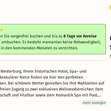
r!
n Sie sorgenfrei buchen und bis zu
8 Tage vor Anreise
er umbuchen. Es besteht momentan keine Notwendigkeit,
e in den kommenden Monaten zu verzichten.
Westerburg, Ihrem historischen Hotel, Spa– und
takulärer Natur finden sie hier den perfekten
ken. Bei schönem Wetter genießen Sie Ihre Mahlzeiten auf
 freien Zugang zu zwei exklusiven Wellnessbereichen: Dem
schaft und Vitalbar sowie dem Romantik Spa mit Pool,
fugium für Wanderer, Walker, Radfahrer und Reiter. Wer
mehr anzeigen
gen möchte, ist im Huy genau richtig. Die Hänge des