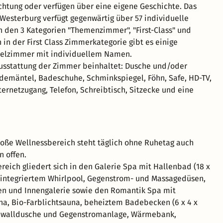
chtung oder verfügen über eine eigene Geschichte. Das
Westerburg verfügt gegenwärtig über 57 individuelle
 den 3 Kategorien "Themenzimmer", "First-Class" und
 in der First Class Zimmerkategorie gibt es einige
elzimmer mit individuellem Namen.
usstattung der Zimmer beinhaltet: Dusche und/oder
emäntel, Badeschuhe, Schminkspiegel, Föhn, Safe, HD-TV,
ternetzugang, Telefon, Schreibtisch, Sitzecke und eine
roße Wellnessbereich steht täglich ohne Ruhetag auch
 offen.
reich gliedert sich in den Galerie Spa mit Hallenbad (18 x
t integriertem Whirlpool, Gegenstrom- und Massagedüsen,
en und Innengalerie sowie den Romantik Spa mit
na, Bio-Farblichtsauna, beheiztem Badebecken (6 x 4 x
chwalldusche und Gegenstromanlage, Wärmebank,