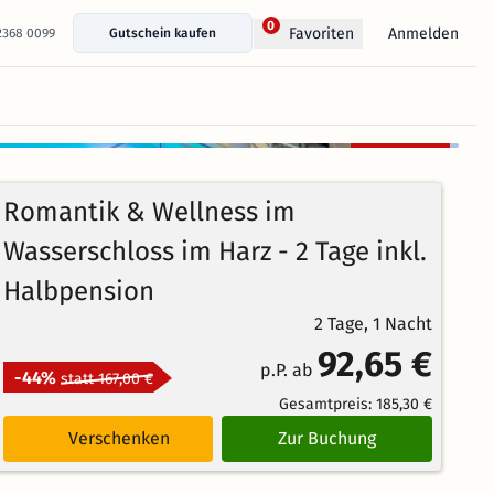
0
Anmelden
Favoriten
 2368 0099
Gutschein kaufen
+ 22 Fotos anzeigen
Kostenlos
91%
stornierbar
4.4
142
Echte
/5
Romantik & Wellness im
Bewertungen
Weiterempfehlung
Großartig
Wasserschloss im Harz - 2 Tage inkl.
Halbpension
2 Tage, 1 Nacht
92,65 €
p.P. ab
-44%
statt 167,00 €
Gesamtpreis:
185,30 €
Verschenken
Zur Buchung