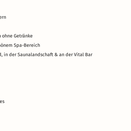
stanbaugebiete. Aber auch für Kulturinteressierte gibt es
ern
n ohne Getränke
schönem Spa-Bereich
in der Saunalandschaft & an der Vital Bar
es