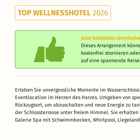
TOP WELLNESSHOTEL
2026
Jetzt kostenlos stornierba
Dieses Arrangement könne
kostenfrei stornieren od
auf eine spannende Reis
Erleben Sie unvergessliche Momente im Wasserschloss 
Eventlocation im Herzen des Harzes. Umgeben von spek
Rückzugsort, um abzuschalten und neue Energie zu tan
der Schlossterrasse unter freiem Himmel. Sie erhalten
Galerie Spa mit Schwimmbecken, Whirlpool, Liegeland
Saunen und Saunagarten. Der Huywald heute, ist ein Re
sich abseits starkfrequentierter Touristenpfade betäti