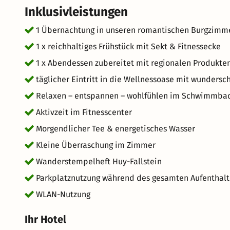
Höhenzuges sowie das Umland, sind traditionsreiche Ob
Inklusivleistungen
neben dem Kloster Huysburg einiges zu entdecken.
1 Übernachtung in unseren romantischen Burgzimm
1 x reichhaltiges Frühstück mit Sekt & Fitnessecke
1 x Abendessen zubereitet mit regionalen Produkte
täglicher Eintritt in die Wellnessoase mit wunder
Relaxen – entspannen – wohlfühlen im Schwimmbad, 
Aktivzeit im Fitnesscenter
Morgendlicher Tee & energetisches Wasser
Kleine Überraschung im Zimmer
Wanderstempelheft Huy-Fallstein
Parkplatznutzung während des gesamten Aufenthalt
WLAN-Nutzung
Ihr Hotel