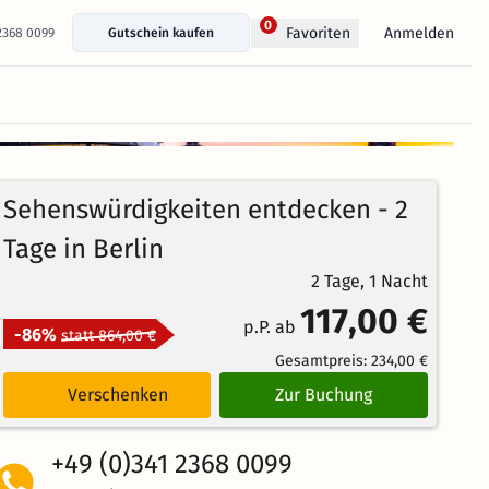
0
Anmelden
Favoriten
 2368 0099
Gutschein kaufen
+ 86 Fotos anzeigen
Sehenswürdigkeiten entdecken - 2
Tage in Berlin
2 Tage, 1 Nacht
117,00 €
p.P. ab
-86%
statt 864,00 €
Gesamtpreis:
234,00 €
Verschenken
Zur Buchung
+49 (0)341 2368 0099