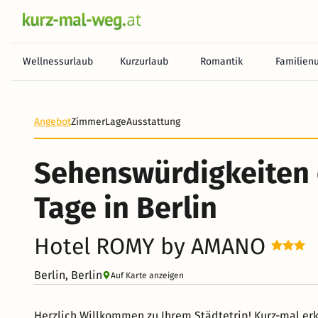
Wellnessurlaub
Kurzurlaub
Romantik
Familien
Angebot
Zimmer
Lage
Ausstattung
Sehenswürdigkeiten 
Tage in Berlin
Hotel ROMY by AMANO
Berlin, Berlin
Auf Karte anzeigen
Herzlich Willkommen zu Ihrem Städtetrip! Kurz-mal e