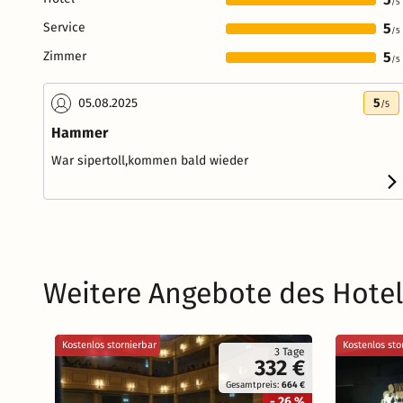
/5
Service
5
/5
Zimmer
5
/5
05.08.2025
5
/5
Hammer
War sipertoll,kommen bald wieder
Weitere Angebote des Hotel
Kostenlos stornierbar
Kostenlos sto
3 Tage
332 €
Gesamtpreis:
664 €
- 26 %