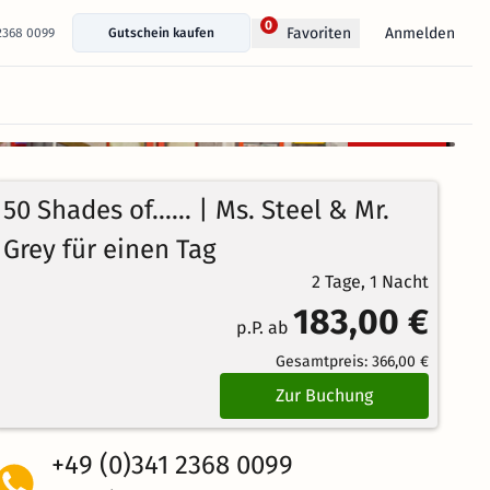
0
Anmelden
Favoriten
 2368 0099
Gutschein kaufen
+ 27 Fotos anzeigen
Kostenlos
stornierbar
5
1
Echte
/5
50 Shades of...... | Ms. Steel & Mr.
Bewertungen
Ausgezeichnet
Grey für einen Tag
2 Tage, 1 Nacht
183,00 €
p.P. ab
Gesamtpreis:
366,00 €
Zur Buchung
+49 (0)341 2368 0099