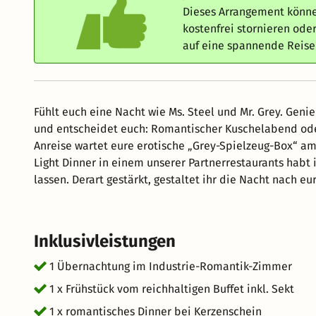
Dieses Arrangement könne
kostenfrei stornieren od
auf eine spannende Reis
Fühlt euch eine Nacht wie Ms. Steel und Mr. Grey. Gen
und entscheidet euch: Romantischer Kuschelabend oder doch har
Anreise wartet eure erotische „Grey-Spielzeug-Box“ am Zimmer a
Light Dinner in einem unserer Partnerrestaurants habt i
lassen. Derart gestärkt, gestaltet ihr die Nacht nach euren Wünschen. Der Tag da
ausgiebigen Frühstück vom Hotel-Buffet. Wählt aus über
stoßt bei einem Glas Sekt auf eure Zweisamkeit an. Z
einmal unter die Decke - oder in die Rollen von Anastas
Inklusivleistungen
13:00 Uhr zu eurer Verfügung. Oder schlendert gemeinsam der Mur entlang, spaziert durch einen der Leobener
Parks oder zur nahe gelegenen Massenburg um eure Zeit zu Zweit zu genie
1 Übernachtung im Industrie-Romantik-Zimmer
Hotelaufenthalt an den ihr euch noch lange erninnern 
1 x Frühstück vom reichhaltigen Buffet inkl. Sekt
1 x romantisches Dinner bei Kerzenschein