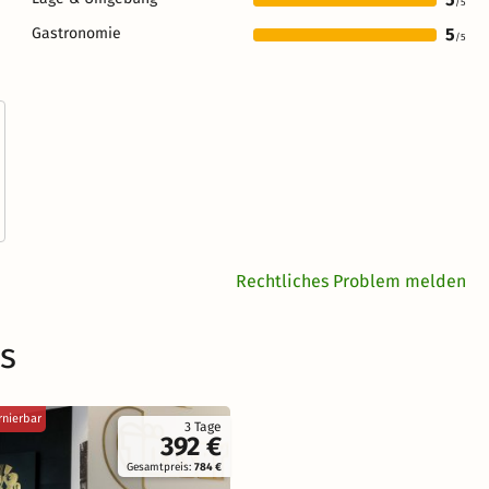
/5
Gastronomie
5
/5
Rechtliches Problem melden
s
rnierbar
3 Tage
392 €
Gesamtpreis:
784 €