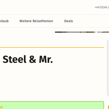
+49 (0)341
urlaub
Weitere Reisethemen
Deals
equem im Hotel.
. Steel & Mr.
r!