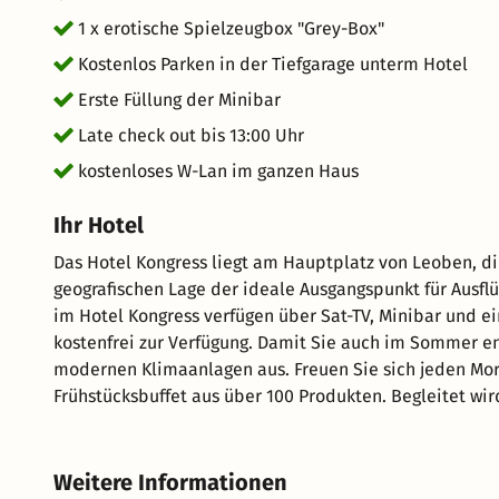
1 x erotische Spielzeugbox "Grey-Box"
Kostenlos Parken in der Tiefgarage unterm Hotel
Erste Füllung der Minibar
Late check out bis 13:00 Uhr
kostenloses W-Lan im ganzen Haus
Ihr Hotel
Das Hotel Kongress liegt am Hauptplatz von Leoben, d
geografischen Lage der ideale Ausgangspunkt für Ausflüge und 
im Hotel Kongress verfügen über Sat-TV, Minibar und 
kostenfrei zur Verfügung. Damit Sie auch im Sommer en
modernen Klimaanlagen aus. Freuen Sie sich jeden Morgen auf das reichhaltige und abwechslungsreiche
Frühstücksbuffet aus über 100 Produkten. Begleitet wir
umfassenden Auswahl an Tees. Frische Eierspeisen werd
Team ist stets bemüht, Ihre individuellen Wünsche zu erfül
gastronomischen Angeboten gehören die älteste Brauer
Weitere Informationen