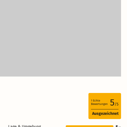
5
1
Echte
/5
Bewertungen
Ausgezeichnet
Lage & Umgebung
5