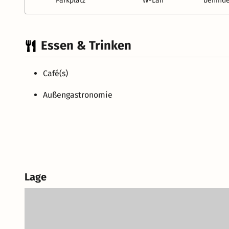
Parkplatz
W-Lan
behinde
Essen & Trinken
Café(s)
Außengastronomie
Lage