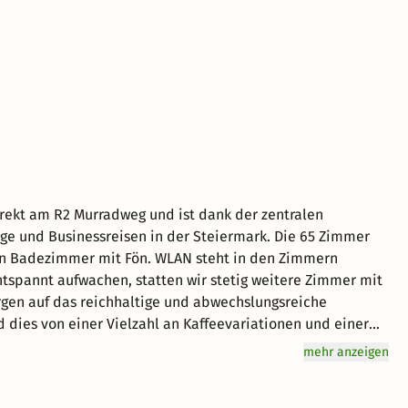
irekt am R2 Murradweg und ist dank der zentralen
Businessreisen in der Steiermark. Die 65 Zimmer
ein Badezimmer mit Fön. WLAN steht in den Zimmern
tspannt aufwachen, statten wir stetig weitere Zimmer mit
d dies von einer Vielzahl an Kaffeevariationen und einer
en auf Bestellung frisch aus der Küche zubereitet, das
mehr anzeigen
len. Das Buffet ist im Zimmerpreis inkludiert. Zu den
eigaststätte Leobens, der 400-jährige Arkadenhof