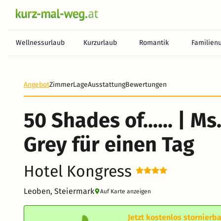
Wellnessurlaub
Kurzurlaub
Romantik
Familien
Heute noch keine Zahlung erforderlich! Zahlen Sie b
Angebot
Zimmer
Lage
Ausstattung
Bewertungen
50 Shades of...... | Ms
Grey für einen Tag
Hotel Kongress
Leoben, Steiermark
Auf Karte anzeigen
Jetzt kostenlos stornierba