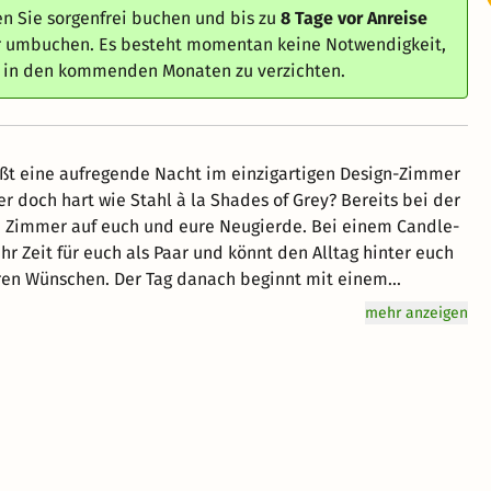
n Sie sorgenfrei buchen und bis zu
8 Tage vor Anreise
er umbuchen. Es besteht momentan keine Notwendigkeit,
e in den kommenden Monaten zu verzichten.
ießt eine aufregende Nacht im einzigartigen Design-Zimmer
t wie Stahl à la Shades of Grey? Bereits bei der
uf euch und eure Neugierde. Bei einem Candle-
hr Zeit für euch als Paar und könnt den Alltag hinter euch
nach beginnt mit einem
 100 Köstlichkeiten, genießt herrlichen Kaffe oder Tee und
mehr anzeigen
ieht euch danach ochmal aufs Zimmer zurück, um noch
ia und Christian ;-) - zu schlüpfen. Das Zimmer steht bis
ßen. Verbringt gemeinsam einen
werdet!