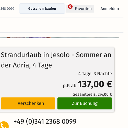
0
Anmelden
Favoriten
 2368 0099
Gutschein kaufen
+ 6 Fotos anzeigen
100%
4
1
Echte
/5
Strandurlaub in Jesolo - Sommer an
Bewertungen
Weiterempfehlung
Großartig
der Adria, 4 Tage
4 Tage, 3 Nächte
137,00 €
p.P. ab
Gesamtpreis:
274,00 €
Verschenken
Zur Buchung
+49 (0)341 2368 0099