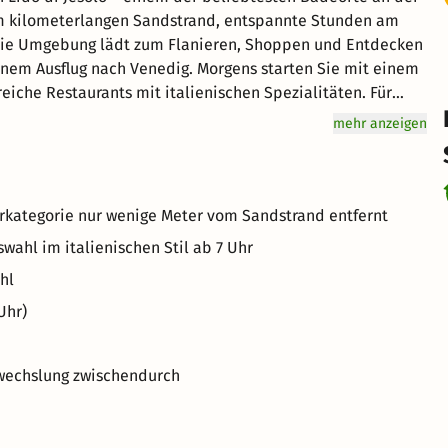
am kilometerlangen Sandstrand, entspannte Stunden am
. Die Umgebung lädt zum Flanieren, Shoppen und Entdecken
 einem Ausflug nach Venedig. Morgens starten Sie mit einem
eiche Restaurants mit italienischen Spezialitäten. Für
ort oder eine Partie Tischtennis. Ob als Paar, mit
mehr anzeigen
ie passende Mischung aus Erholung und Erlebnis.
rkategorie nur wenige Meter vom Sandstrand entfernt
swahl im italienischen Stil ab 7 Uhr
hl
Uhr)
bwechslung zwischendurch