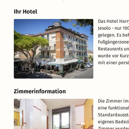
Ihr Hotel
Das Hotel Harry
Jesolo - nur 1
gelegen. Es bef
Fußgängerzone 
Restaurants un
wurde vor Kur
mit einer pers
Zimmerinformation
Die Zimmer im 
eine funktiona
Standardausst
eigenes Badezi
Zimmer wurden