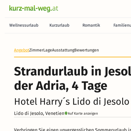
Wellnessurlaub
Kurzurlaub
Romantik
Familien
Angebot
Zimmer
Lage
Ausstattung
Bewertungen
Strandurlaub in Jeso
der Adria, 4 Tage
Hotel Harry´s Lido di Jesol
Lido di Jesolo, Venetien
Auf Karte anzeigen
Verbringen Sie einen unvergesslichen Sommerurlaub in