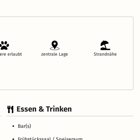
ere erlaubt
zentrale Lage
Strandnähe
Essen & Trinken
Bar(s)
Frühstückssaal / Speiseraum