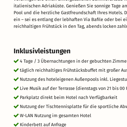
italienischen Adriaküste. Genießen Sie sonnige Tage 
Pool und die herzliche Gastfreundschaft Ihres Hotels
ein – sei es entlang der lebhaften Via Bafile oder bei
reichhaltigen Frühstück in den Tag, abends locken zahlr
Abwechslung sorgen Aktivitäten wie Radfahren, Wassersp
Freunden oder der Familie – Jesolo bietet für jeden d
Inklusivleistungen
4 Tage / 3 Übernachtungen in der gebuchten Zimme
täglich reichhaltiges Frühstücksbuffet mit großer Au
Nutzung des hoteleigenen Außenpools inkl. Liegestu
Live Musik auf der Terrasse (dienstags von 21 bis 00 
Parkplatz direkt beim Hotel nach Verfügbarkeit
Nutzung der Tischtennisplatte für die sportliche A
W-LAN Nutzung im gesamten Hotel
Kinderbett auf Anfrage