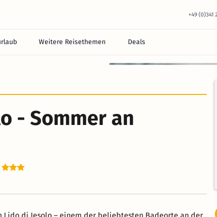
+49 (0)341
urlaub
Weitere Reisethemen
Deals
lo - Sommer an
o
 Lido di Jesolo – einem der beliebtesten Badeorte an der