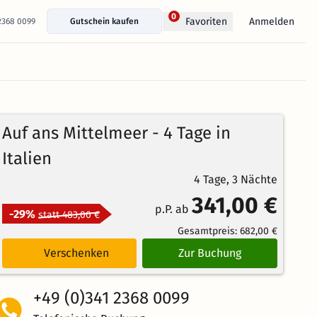
0
Anmelden
Favoriten
 2368 0099
Gutschein kaufen
Auf ans Mittelmeer - 4 Tage in
Italien
4 Tage, 3 Nächte
341,00 €
p.P. ab
-29%
statt 483,00 €
Gesamtpreis:
682,00 €
Verschenken
Zur Buchung
+49 (0)341 2368 0099