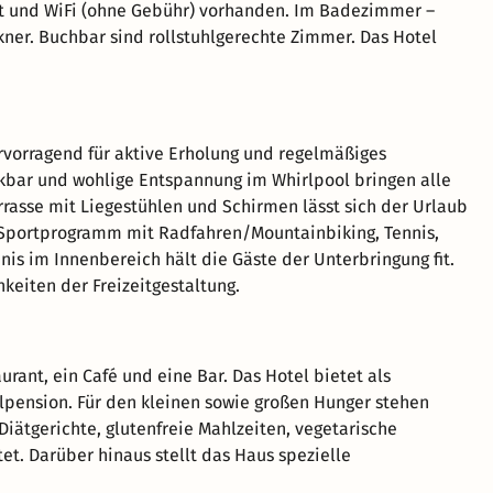
rät und WiFi (ohne Gebühr) vorhanden. Im Badezimmer –
kner. Buchbar sind rollstuhlgerechte Zimmer. Das Hotel
rvorragend für aktive Erholung und regelmäßiges
ckbar und wohlige Entspannung im Whirlpool bringen alle
rasse mit Liegestühlen und Schirmen lässt sich der Urlaub
-Sportprogramm mit Radfahren/Mountainbiking, Tennis,
nis im Innenbereich hält die Gäste der Unterbringung fit.
eiten der Freizeitgestaltung.
ant, ein Café und eine Bar. Das Hotel bietet als
pension. Für den kleinen sowie großen Hunger stehen
iätgerichte, glutenfreie Mahlzeiten, vegetarische
t. Darüber hinaus stellt das Haus spezielle