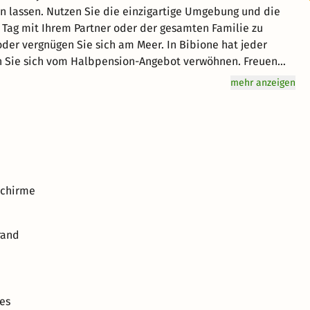
ln lassen. Nutzen Sie die einzigartige Umgebung und die
n Tag mit Ihrem Partner oder der gesamten Familie zu
der vergnügen Sie sich am Meer. In Bibione hat jeder
en Sie sich vom Halbpension-Angebot verwöhnen. Freuen
te Atmosphäre für einen einzigartigen Urlaub. kurz-mal-
mehr anzeigen
 schönen Bibione.
schirme
rand
es