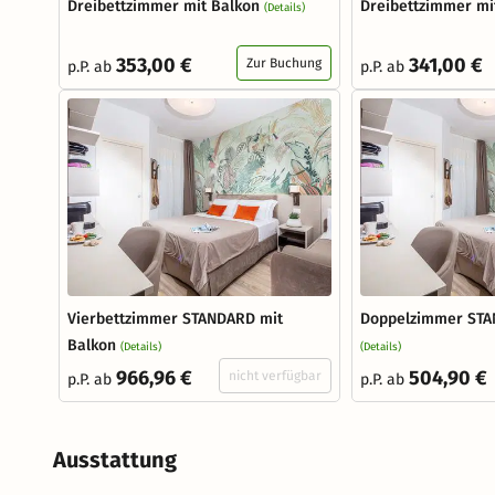
Dreibettzimmer mit Balkon
Dreibettzimmer mi
(Details)
353,00 €
341,00 €
Zur Buchung
p.P. ab
p.P. ab
Vierbettzimmer STANDARD mit
Doppelzimmer STA
Balkon
(Details)
(Details)
966,96 €
504,90 €
nicht verfügbar
p.P. ab
p.P. ab
Ausstattung