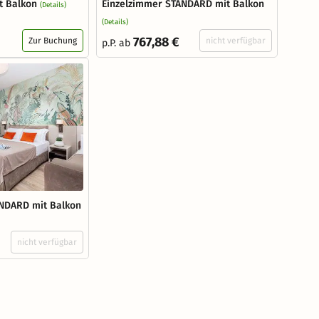
t Balkon
Einzelzimmer STANDARD mit Balkon
(Details)
(Details)
767,88 €
Zur Buchung
nicht verfügbar
p.P. ab
NDARD mit Balkon
nicht verfügbar