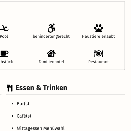
Pool
behindertengerecht
Haustiere erlaubt
ühstück
Familienhotel
Restaurant
Essen & Trinken
Bar(s)
Café(s)
Mittagessen Menüwahl