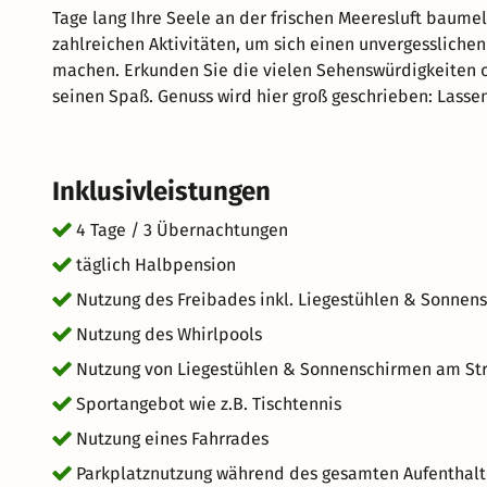
Tage lang Ihre Seele an der frischen Meeresluft baume
zahlreichen Aktivitäten, um sich einen unvergessliche
machen. Erkunden Sie die vielen Sehenswürdigkeiten o
seinen Spaß. Genuss wird hier groß geschrieben: Lass
Sie sich auf hervorragenden Service und eine entspann
weg.de wünscht Ihnen einen großartigen Aufenthalt im
Inklusivleistungen
4 Tage / 3 Übernachtungen
täglich Halbpension
Nutzung des Freibades inkl. Liegestühlen & Sonnen
Nutzung des Whirlpools
Nutzung von Liegestühlen & Sonnenschirmen am St
Sportangebot wie z.B. Tischtennis
Nutzung eines Fahrrades
Parkplatznutzung während des gesamten Aufenthalt