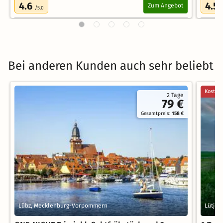
4.6
4.5
Zum Angebot
/5.0
Bei anderen Kunden auch sehr beliebt
Kostenl
2 Tage
79 €
Gesamtpreis:
158 €
Lübz, Mecklenburg-Vorpommern
Lütjen