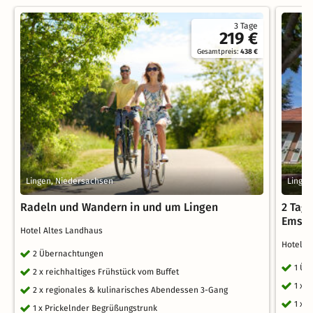
3 Tage
219 €
Gesamtpreis:
438 €
Lingen, Niedersachsen
Lingen
Radeln und Wandern in und um Lingen
2 Tag
Emsra
Hotel Altes Landhaus
Hotel A
2 Übernachtungen
1 Üb
2 x reichhaltiges Frühstück vom Buffet
1 x 
2 x regionales & kulinarisches Abendessen 3-Gang
1 x 
1 x Prickelnder Begrüßungstrunk