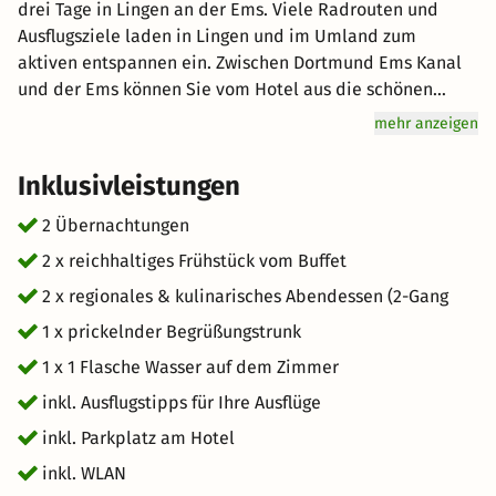
drei Tage in Lingen an der Ems. Viele Radrouten und
Ausflugsziele laden in Lingen und im Umland zum
aktiven entspannen ein. Zwischen Dortmund Ems Kanal
und der Ems können Sie vom Hotel aus die schönen
Seiten des Emslandes sowohl vom Land als auch vom
mehr anzeigen
Wasser aus entdecken. Abends bietet Ihnen unser
Restaurant (von Dienstag - Samstag) und in den warmen
Inklusivleistungen
Sommermonaten unser neuer, gemütlicher Biergarten
leckere Speisen und kühle Getränke an. Runden Sie Ihren
2 Übernachtungen
Abend mit einem Bummel durch die Lingener Innenstadt
2 x reichhaltiges Frühstück vom Buffet
ab. Wir freuen uns auf Ihren Besuch!
2 x regionales & kulinarisches Abendessen (2-Gang
1 x prickelnder Begrüßungstrunk
1 x 1 Flasche Wasser auf dem Zimmer
inkl. Ausflugstipps für Ihre Ausflüge
inkl. Parkplatz am Hotel
inkl. WLAN