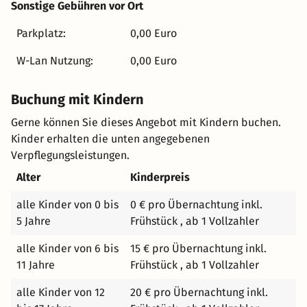
Sonstige Gebühren vor Ort
Schritte von uns entfernt. Unser Hotel befindet sich in
idealer Lage, um das Beste der Stadt zu erkunden. Nur
Parkplatz:
0,00 Euro
wenige Schritte von der Emslandarena, bietet unser
W-Lan Nutzung:
0,00 Euro
Hotel den perfekten Ausgangpunkt zu erstklassigen Live-
Konzerten und kulturellen Veranstaltungen. Aber auch
die Nähe zum lebendigen Stadtzentrum, wo Sie schöne
Buchung mit Kindern
Straßencafès, tolle Einkaufsmöglichkeiten und die
Gerne können Sie dieses Angebot mit Kindern buchen.
historischen Sehenswürdigkeiten in der Stadt der
Kinder erhalten die unten angegebenen
Kivelinge erleben können. Und für diejenigen, die die
Verpflegungsleistungen.
Schönheiten der Natur in Lingen entdecken wollen, ist
Alter
Kinderpreis
sowohl der Dortmund-Ems-Kanal für eine schöne
Radtour auf perfekt ausgebauten Radwegen nur wenige
alle Kinder von 0 bis
0 € pro Übernachtung inkl.
Meter entfernt, als auch die Ems, die man am Besten mit
5 Jahre
Frühstück , ab 1 Vollzahler
einer Kanutour vom 500m entfernten Kanucamp,
entdecken kann, schnell erreichbar. BIERGARTEN ES IST
alle Kinder von 6 bis
15 € pro Übernachtung inkl.
ZEIT FÜR EINEN HOPFEN-SMOOTHIE?! In unserem neuen
11 Jahre
Frühstück , ab 1 Vollzahler
Biergarten lässt er sich besonders gut schmecken! Nach
alle Kinder von 12
20 € pro Übernachtung inkl.
einer schönen Tour an der Ems oder um einfach mal mit