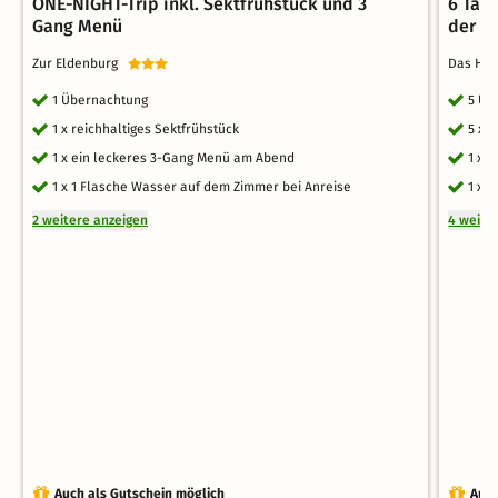
ONE-NIGHT-Trip inkl. Sektfrühstück und 3
6 Tag
Gang Menü
der O
Zur Eldenburg
Das Hot
1 Übernachtung
5 Üb
1 x reichhaltiges Sektfrühstück
5 x 
1 x ein leckeres 3-Gang Menü am Abend
1 x 
1 x 1 Flasche Wasser auf dem Zimmer bei Anreise
1 x 
2 weitere anzeigen
4 weite
Auch als Gutschein möglich
Auch