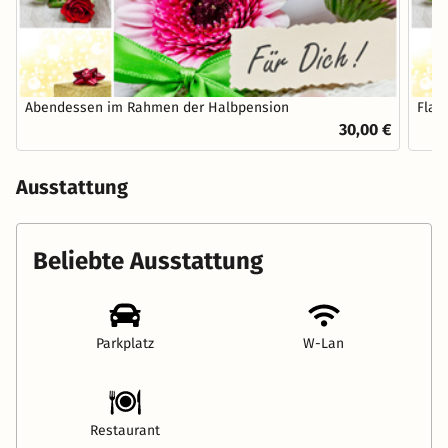
Abendessen im Rahmen der Halbpension
Flas
30,00 €
Ausstattung
Beliebte Ausstattung
Parkplatz
W-Lan
Restaurant