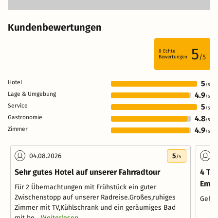
Kundenbewertungen
5
8
Echte
/5
Bewertungen
Hotel
5
/5
Lage & Umgebung
4.9
/5
Service
5
/5
Gastronomie
4.8
/5
Zimmer
4.9
/5
04.08.2026
5
0
/5
Sehr gutes Hotel auf unserer Fahrradtour
4 Ta
Emsr
Für 2 Übernachtungen mit Frühstück ein guter
Zwischenstopp auf unserer Radreise.Großes,ruhiges
Gehei
Zimmer mit TV,Kühlschrank und ein geräumiges Bad
mit be...
Weiterlesen