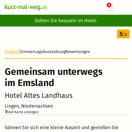
0
+ 18 Fotos
Zahlen Sie bequem im Hotel.
3 Tage
5
199 €
/5
Angebot
Zimmer
Lage
Ausstattung
Bewertungen
Gemeinsam unterwegs
im Emsland
Hotel Altes Landhaus
Lingen, Niedersachsen
Auf Karte anzeigen
Gönnen Sie sich eine kleine Auszeit und genießen Sie