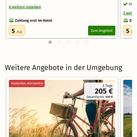
Unte
6 weitere anzeigen
3 weite
Zahlung erst im Hotel
Zahl
5
5
Zum Angebot
/5.0
/5.0
Weitere Angebote in der Umgebung
Kostenlos stornierbar
3 Tage
205 €
Gesamtpreis:
410 €