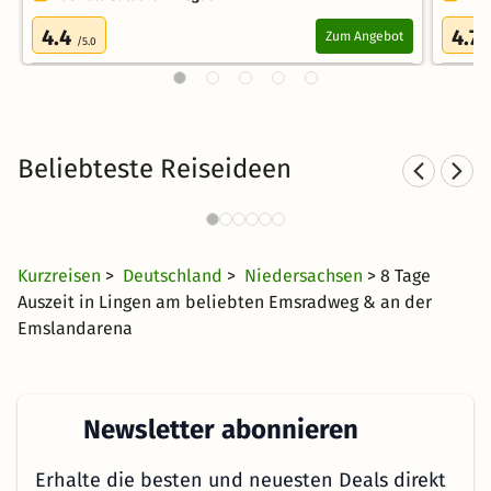
4.4
4.7
Zum Angebot
/5.0
/
Beliebteste Reiseideen
Sporthotels in Niedersachsen
1344 Angebote
30 €
ab
Kurzreisen
>
Deutschland
>
Niedersachsen
> 8 Tage
Auszeit in Lingen am beliebten Emsradweg & an der
Emslandarena
Newsletter abonnieren
Erhalte die besten und neuesten Deals direkt