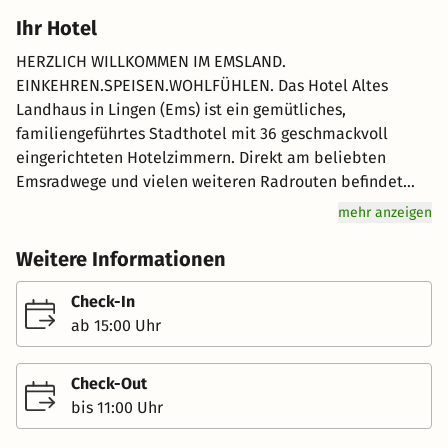
Ihr Hotel
HERZLICH WILLKOMMEN IM EMSLAND.
EINKEHREN.SPEISEN.WOHLFÜHLEN. Das Hotel Altes
Landhaus in Lingen (Ems) ist ein gemütliches,
familiengeführtes Stadthotel mit 36 geschmackvoll
eingerichteten Hotelzimmern. Direkt am beliebten
Emsradwege und vielen weiteren Radrouten befindet
sich das Hotel zentrumsnah ca.1 km weg von der Lingener
mehr anzeigen
Innenstadt. In unserem Hotelrestaurant bieten wir Ihnen
eine klassische, europäische Küche mit modernen
Weitere Informationen
Einflüssen.Bei schönem Wetter können Sie auch unsere
Speiseangebote und Getränke im sonnigen Biergarten
Check-In
genießen. Freundlicher Service und individuelle
ab 15:00 Uhr
Betreuung sind für uns selbstverständlich. Unser
kostenfreier Parkplatz direkt am Haus steht Ihnen als
Check-Out
Gast bei uns zur Verfügung. Für unsere Fahrradgäste
bis 11:00 Uhr
bieten wir eine abschließbare Garage an. Wir freuen uns
auf Ihren Besuch! Alles was man braucht… nur wenige