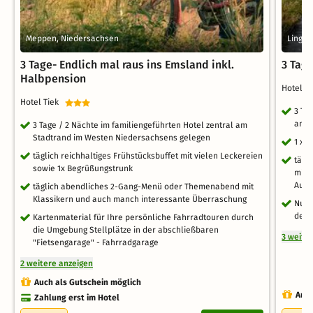
Meppen, Niedersachsen
Lingen
3 Tage- Endlich mal raus ins Emsland inkl.
3 Tag
Halbpension
Hotel 
Hotel Tiek
3 Ta
am S
3 Tage / 2 Nächte im familiengeführten Hotel zentral am
Stadtrand im Westen Niedersachsens gelegen
1 x 
täglich reichhaltiges Frühstücksbuffet mit vielen Leckereien
tägl
sowie 1x Begrüßungstrunk
mit 
Ausw
täglich abendliches 2-Gang-Menü oder Themenabend mit
Klassikern und auch manch interessante Überraschung
Nutz
der 
Kartenmaterial für Ihre persönliche Fahrradtouren durch
die Umgebung Stellplätze in der abschließbaren
3 weite
"Fietsengarage" - Fahrradgarage
2 weitere anzeigen
Auch als Gutschein möglich
Auch
Zahlung erst im Hotel