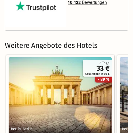
Weitere Angebote des Hotels
3 Tage
33 €
Gesamtpreis:
66 €
- 89 %
Berlin, Berlin
Berlin,