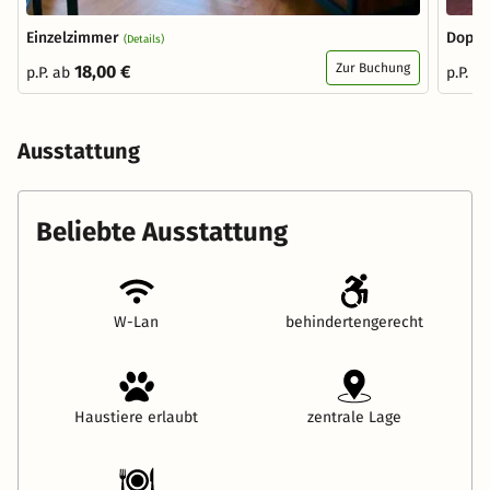
Einzelzimmer
Doppe
(Details)
Zur Buchung
18,00 €
p.P. ab
p.P. a
Ausstattung
Beliebte Ausstattung
W-Lan
behindertengerecht
Haustiere erlaubt
zentrale Lage