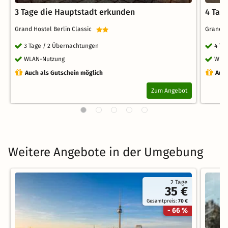
3 Tage die Hauptstadt erkunden
4 Tag
Grand Hostel Berlin Classic
Grand H
3 Tage / 2 Übernachtungen
4 Ta
WLAN-Nutzung
WLA
Auch als Gutschein möglich
Auch
Zum Angebot
Weitere Angebote in der Umgebung
2 Tage
35 €
Gesamtpreis:
70 €
- 66 %