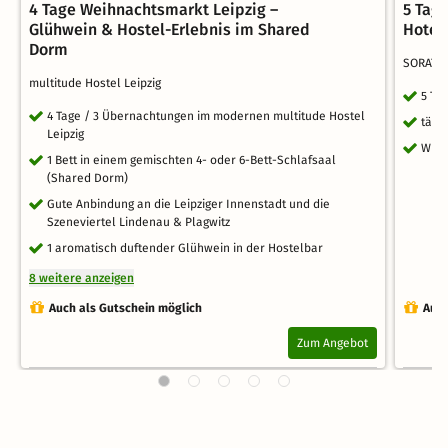
4 Tage Weihnachtsmarkt Leipzig –
5 Tag
Glühwein & Hostel-Erlebnis im Shared
Hotel
Dorm
SORAT 
multitude Hostel Leipzig
5 Ta
4 Tage / 3 Übernachtungen im modernen multitude Hostel
tägl
Leipzig
WLA
1 Bett in einem gemischten 4- oder 6-Bett-Schlafsaal
(Shared Dorm)
Gute Anbindung an die Leipziger Innenstadt und die
Szeneviertel Lindenau & Plagwitz
1 aromatisch duftender Glühwein in der Hostelbar
8 weitere anzeigen
Auch als Gutschein möglich
Auch
Zum Angebot