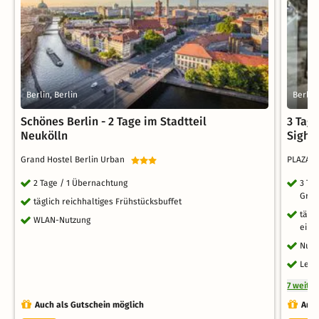
Berlin, Berlin
Berlin,
Schönes Berlin - 2 Tage im Stadtteil
3 Tag
Neukölln
Sight
Grand Hostel Berlin Urban
PLAZA P
2 Tage / 1 Übernachtung
3 Ta
Groß
täglich reichhaltiges Frühstücksbuffet
tägl
WLAN-Nutzung
eine
Nutz
Leih
7 weite
Auch als Gutschein möglich
Auch