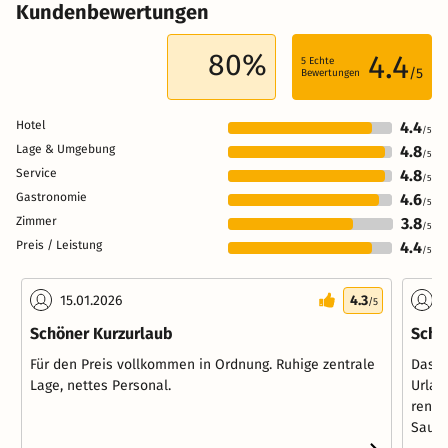
Kundenbewertungen
80%
4.4
5
Echte
/5
Bewertungen
Hotel
4.4
/5
Lage & Umgebung
4.8
/5
Service
4.8
/5
Gastronomie
4.6
/5
Zimmer
3.8
/5
Preis / Leistung
4.4
/5
15.01.2026
4.3
1
/5
Schöner Kurzurlaub
Schö
Für den Preis vollkommen in Ordnung. Ruhige zentrale
Das H
Lage, nettes Personal.
Urlau
renov
Sauna 