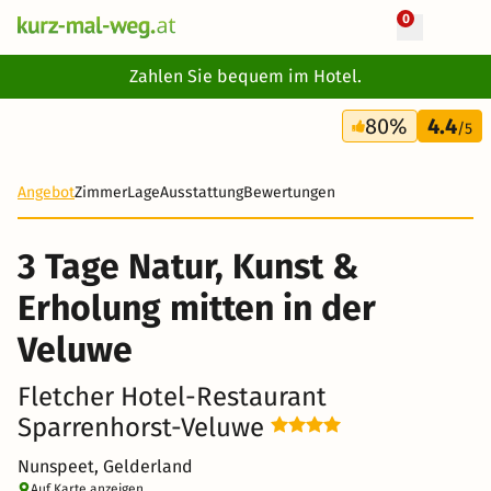
0
+ 21 Fotos
Zahlen Sie bequem im Hotel.
3 Tage
80%
4.4
166 €
/5
-20%
Angebot
Zimmer
Lage
Ausstattung
Bewertungen
3 Tage Natur, Kunst &
Erholung mitten in der
Veluwe
Fletcher Hotel-Restaurant
Sparrenhorst-Veluwe
Nunspeet, Gelderland
Auf Karte anzeigen