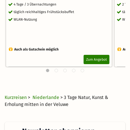
4 Tage / 3 Übernachtungen
2 Ta
täglich reichhaltiges Frühstücksbuffet
tägl
WLAN-Nutzung
WLA
Auch als Gutschein möglich
Auch
Zum Angebot
Kurzreisen
>
Niederlande
> 3 Tage Natur, Kunst &
Erholung mitten in der Veluwe