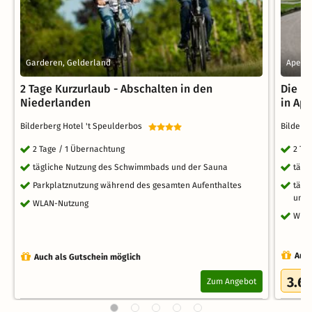
Garderen, Gelderland
Apeldo
2 Tage Kurzurlaub - Abschalten in den
Die N
Niederlanden
in Ap
Bilderberg Hotel 't Speulderbos
Bilderb
2 Tage / 1 Übernachtung
2 Ta
tägliche Nutzung des Schwimmbads und der Sauna
tägl
Parkplatznutzung während des gesamten Aufenthaltes
tägl
und
WLAN-Nutzung
WLA
Auch
Auch als Gutschein möglich
3.6
Zum Angebot
/