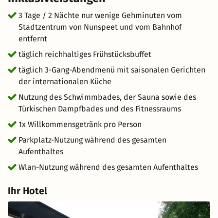
Luft, Weite und Erholung pur. Gleichzeitig erreichen Sie
schnell kulturelle Highlights wie das Kröller-Müller-
3 Tage / 2 Nächte nur wenige Gehminuten vom
Museum oder die königliche Parkanlage Het Loo. Ein
Stadtzentrum von Nunspeet und vom Bahnhof
ideales Arrangement für ein Wellness Wochenende in
entfernt
Holland, ein Romantikwochenende in der Veluwe oder
täglich reichhaltiges Frühstücksbuffet
einfach eine stilvolle Auszeit im Herzen der
täglich 3-Gang-Abendmenü mit saisonalen Gerichten
niederländischen Natur.
der internationalen Küche
Nutzung des Schwimmbades, der Sauna sowie des
Türkischen Dampfbades und des Fitnessraums
1x Willkommensgetränk pro Person
Parkplatz-Nutzung während des gesamten
Aufenthaltes
Wlan-Nutzung während des gesamten Aufenthaltes
Ihr Hotel