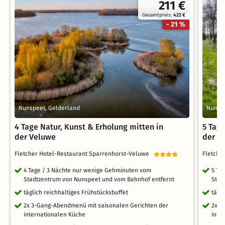
211 €
Gesamtpreis:
422 €
- 21 %
Nunspeet, Gelderland
Nunspe
4 Tage Natur, Kunst & Erholung mitten in
5 Tage
der Veluwe
der V
Fletcher Hotel-Restaurant Sparrenhorst-Veluwe
Fletche
4 Tage / 3 Nächte nur wenige Gehminuten vom
5 Ta
Stadtzentrum von Nunspeet und vom Bahnhof entfernt
Stad
täglich reichhaltiges Frühstücksbuffet
tägl
2x 3-Gang-Abendmenü mit saisonalen Gerichten der
2x3-
internationalen Küche
inte