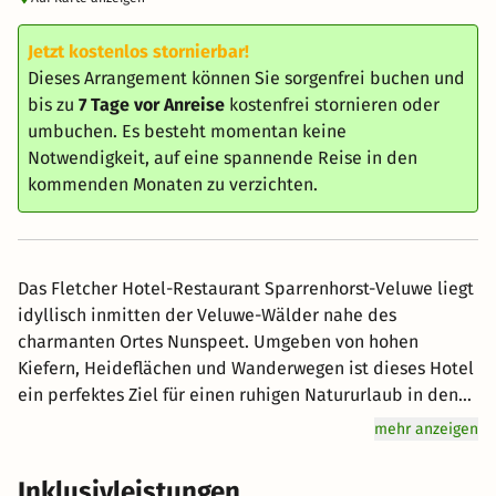
Jetzt kostenlos stornierbar!
Dieses Arrangement können Sie sorgenfrei buchen und
bis zu
7 Tage vor Anreise
kostenfrei stornieren oder
umbuchen. Es besteht momentan keine
Notwendigkeit, auf eine spannende Reise in den
kommenden Monaten zu verzichten.
Das Fletcher Hotel-Restaurant Sparrenhorst-Veluwe liegt
idyllisch inmitten der Veluwe-Wälder nahe des
charmanten Ortes Nunspeet. Umgeben von hohen
Kiefern, Heideflächen und Wanderwegen ist dieses Hotel
ein perfektes Ziel für einen ruhigen Natururlaub in den
Niederlanden. Ob bei Radtouren durch die Veluwe,
mehr anzeigen
Spaziergängen im benachbarten Zandenbos oder
Ausflügen an den Veluwemeer – hier genießen Sie frische
Inklusivleistungen