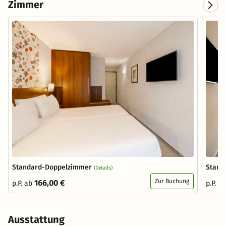
Zimmer
Standard-Doppelzimmer
Stand
(Details)
Zur Buchung
166,00 €
p.P. ab
p.P. a
Ausstattung