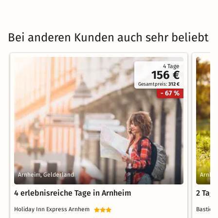
Bei anderen Kunden auch sehr beliebt
4 Tage
156 €
Gesamtpreis:
312 €
- 67 %
Arnheim, Gelderland
Arnhei
4 erlebnisreiche Tage in Arnheim
2 Tag
Holiday Inn Express Arnhem
Bastio