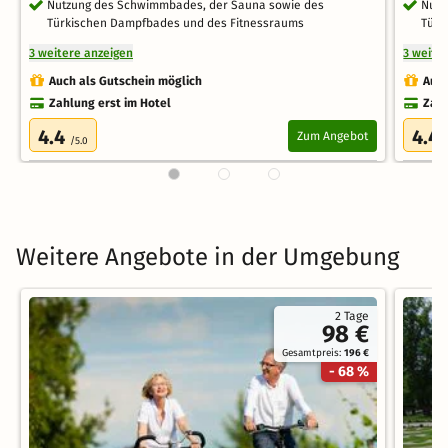
Nutzung des Schwimmbades, der Sauna sowie des
Nutz
Türkischen Dampfbades und des Fitnessraums
Türk
3 weitere anzeigen
3 weite
Auch als Gutschein möglich
Auch
Zahlung erst im Hotel
Zahl
4.4
4.4
Zum Angebot
/5.0
Weitere Angebote in der Umgebung
2 Tage
98 €
Gesamtpreis:
196 €
- 68 %