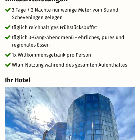
Zentrum von Den Haag – mit Museen, Shopping,
Königspalast und Kunst. Das Hotel bietet modern
3 Tage / 2 Nächte nur wenige Meter vom Strand
ausgestattete Zimmer, ein stilvolles Restaurant mit
Scheveningen gelegen
regionaler Küche und eine Top-Lage zwischen
täglich reichhaltiges Frühstücksbuffet
Nordseestrand und urbaner Vielfalt. Ein ideales Ziel für
täglich 3-Gang-Abendmenü - ehrliches, pures und
ein Strandwochenende mit City-Flair, einen
regionales Essen
romantischen Kurzurlaub an der Nordsee oder eine
stilvolle Städtereise mit Meeresrauschen inklusive.
1x Willkommensgetränk pro Person
Wlan-Nutzung während des gesamten Aufenthaltes
Ihr Hotel