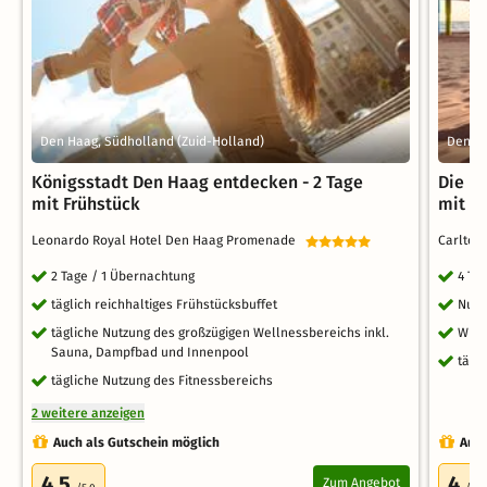
Den Haag, Südholland (Zuid-Holland)
Den Ha
Königsstadt Den Haag entdecken - 2 Tage
Die N
mit Frühstück
mit F
Leonardo Royal Hotel Den Haag Promenade
Carlto
2 Tage / 1 Übernachtung
4 Ta
täglich reichhaltiges Frühstücksbuffet
Nutz
tägliche Nutzung des großzügigen Wellnessbereichs inkl.
WLA
Sauna, Dampfbad und Innenpool
tägl
tägliche Nutzung des Fitnessbereichs
2 weitere anzeigen
Auch als Gutschein möglich
Auch
4.5
4
Zum Angebot