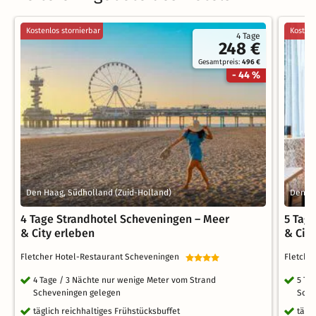
Kostenlos stornierbar
Kostenl
4 Tage
248 €
Gesamtpreis:
496 €
- 44 %
Den Haag, Südholland (Zuid-Holland)
Den Ha
4 Tage Strandhotel Scheveningen – Meer
5 Tag
& City erleben
& Cit
Fletcher Hotel-Restaurant Scheveningen
Fletche
4 Tage / 3 Nächte nur wenige Meter vom Strand
5 Ta
Scheveningen gelegen
Sche
täglich reichhaltiges Frühstücksbuffet
tägl