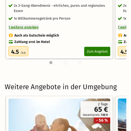
2x 3-Gang-Abendmenü - ehrliches, pures und regionales
2x 3
Essen
Esse
1x Willkommensgetränk pro Person
1x W
1 weitere anzeigen
1 weite
Auch als Gutschein möglich
Auch
Zahlung erst im Hotel
Zahl
4.5
4.5
Zum Angebot
/5.0
Weitere Angebote in der Umgebung
2 Tage
65 €
Gesamtpreis:
130 €
- 56 %