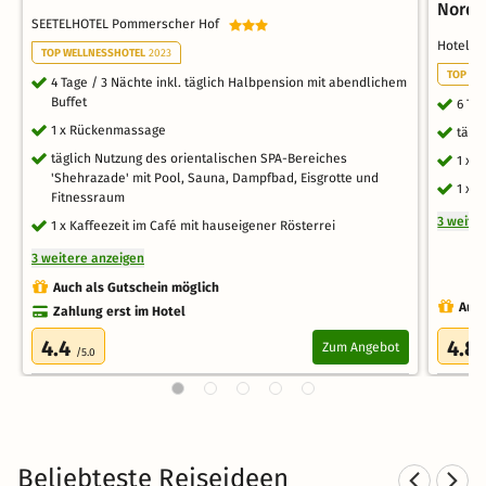
Nord
SEETELHOTEL Pommerscher Hof
Hotel 
TOP WELLNESSHOTEL
2023
TOP TH
4 Tage / 3 Nächte inkl. täglich Halbpension mit abendlichem
Buffet
6 Ta
1 x Rückenmassage
tägl
täglich Nutzung des orientalischen SPA-Bereiches
1 x 
'Shehrazade' mit Pool, Sauna, Dampfbad, Eisgrotte und
1 x 
Fitnessraum
3 weite
1 x Kaffeezeit im Café mit hauseigener Rösterrei
3 weitere anzeigen
Auch als Gutschein möglich
Auch
Zahlung erst im Hotel
4.4
4.8
Zum Angebot
/5.0
Beliebteste Reiseideen