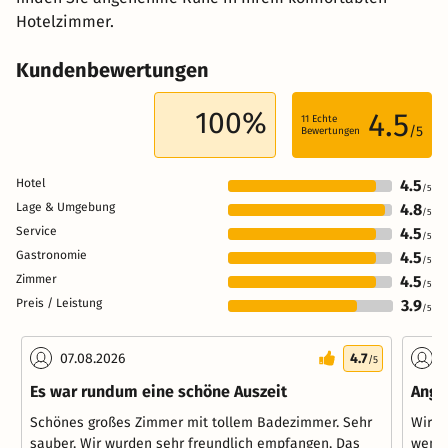
Hotelzimmer.
Kundenbewertungen
100%
4.5
11
Echte
/5
Bewertungen
Hotel
4.5
/5
Lage & Umgebung
4.8
/5
Service
4.5
/5
Gastronomie
4.5
/5
Zimmer
4.5
/5
Preis / Leistung
3.9
/5
07.08.2026
4.7
0
/5
Es war rundum eine schöne Auszeit
Ange
Schönes großes Zimmer mit tollem Badezimmer. Sehr
Wir w
sauber. Wir wurden sehr freundlich empfangen. Das
wenig