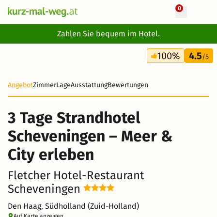
0
+ 13 Fotos
Zahlen Sie bequem im Hotel.
3 Tage
100%
4.5
195 €
/5
-42%
Angebot
Zimmer
Lage
Ausstattung
Bewertungen
3 Tage Strandhotel
Scheveningen – Meer &
City erleben
Fletcher Hotel-Restaurant
Scheveningen
Den Haag, Südholland (Zuid-Holland)
Auf Karte anzeigen