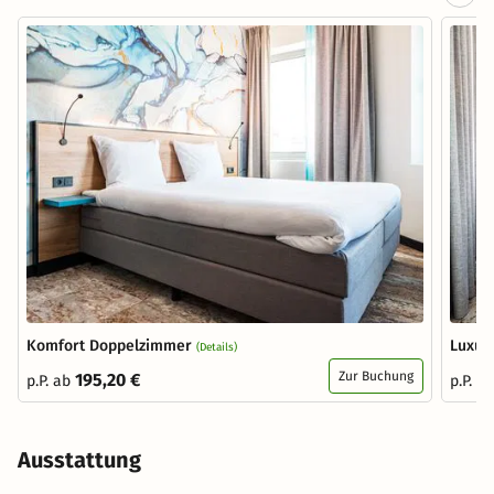
Komfort Doppelzimmer
Luxus
(Details)
Zur Buchung
195,20 €
p.P. ab
p.P. a
Ausstattung