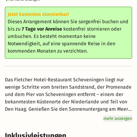
Jetzt kostenlos stornierbar!
Dieses Arrangement können Sie sorgenfrei buchen und
bis zu
7 Tage vor Anreise
kostenfrei stornieren oder
umbuchen. Es besteht momentan keine
Notwendigkeit, auf eine spannende Reise in den
kommenden Monaten zu verzichten.
Das Fletcher Hotel-Restaurant Scheveningen liegt nur
wenige Schritte vom breiten Sandstrand, der Promenade
und dem Pier von Scheveningen entfernt – einem der
bekanntesten Küstenorte der Niederlande und Teil von
Den Haag. Genießen Sie den Sonnenuntergang am Meer,
flanieren Sie entlang der Küste oder erleben Sie das
mehr anzeigen
maritime Flair in den zahlreichen Strandbars und
Restaurants. Gleichzeitig sind Sie in wenigen Minuten im
Inklusivleistungen