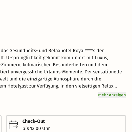
 das Gesundheits- und Relaxhotel Royal****s den
Luxus,
xus-Zimmern, kulinarischen Besonderheiten und dem
rgessliche Urlaubs-Momente. Der sensationelle
welt und die einzigartige Atmosphäre durch die
m Hotelgast zur Verfügung. In den vielseitigen Relax
 findet man seine persönlichen
mehr anzeigen
en des Salzkammergutes in Reichweite fällt es leicht, zur
n nur noch bleiben, entspannen und sich rundum
Check-Out
ente des Restaurants in Bad Ischl schmecken die Bio-
bis 12:00 Uhr