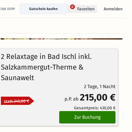
0
Anmelden
Favoriten
 2368 0099
Gutschein kaufen
+ 18 Fotos anzeigen
4.9
47
Echte
/5
2 Relaxtage in Bad Ischl inkl.
Bewertungen
Herausragend
Salzkammergut-Therme &
Saunawelt
2 Tage, 1 Nacht
215,00 €
p.P. ab
statt 245,00 €
Gesamtpreis:
430,00 €
Zur Buchung