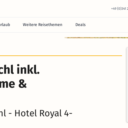
+49 (0)341
urlaub
Weitere Reisethemen
Deals
equem im Hotel.
hl inkl.
rme &
l - Hotel Royal 4-