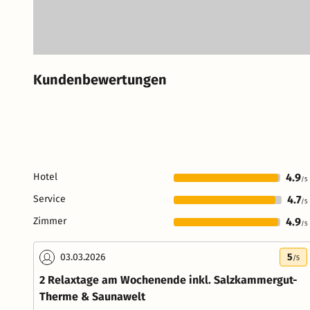
Kundenbewertungen
Hotel
4.9
/5
Service
4.7
/5
Zimmer
4.9
/5
03.03.2026
5
/5
2 Relaxtage am Wochenende inkl. Salzkammergut-
Therme & Saunawelt