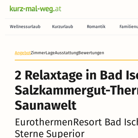
Wellnessurlaub
Kurzurlaub
Romantik
Familien
Heute noch keine Zahlung erforderlich! Zahlen Sie b
Angebot
Zimmer
Lage
Ausstattung
Bewertungen
2 Relaxtage in Bad Isc
Salzkammergut-The
Saunawelt
EurothermenResort Bad Isch
Sterne Superior