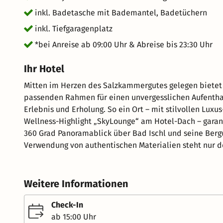
inkl. Badetasche mit Bademantel, Badetüchern
inkl. Tiefgaragenplatz
*bei Anreise ab 09:00 Uhr & Abreise bis 23:30 Uhr
Ihr Hotel
Mitten im Herzen des Salzkammergutes gelegen bietet
passenden Rahmen für einen unvergesslichen Aufenthalt. Ursprünglichkeit gekonnt kombiniert mit 
Erlebnis und Erholung. So ein Ort – mit stilvollen Lu
Wellness-Highlight „SkyLounge“ am Hotel-Dach – garantiert unve
360 Grad Panoramablick über Bad Ischl und seine Berg
Verwendung von authentischen Materialien steht nur de
Zonen und beim Panorama-Schwimmen im Infinity-Pool
Entspannungsaugenblicke. HotelZIMMER: In den Zimmern des Gesundheits- und Relaxhotel Royal****s mit
Ausblick auf die umliegende Bergwelt und in mit den Se
Weitere Informationen
Ruhe zu kommen. Einmal dort angekommen, möchte ma
wohlfühlen. KULINARIK: In den unterschiedlich gestalteten Restaurantbereichen findet jeder Genießer seinen
Check-In
ganz persönlichen Wohlfühlplatz. Im angenehmen Ambi
ab 15:00 Uhr