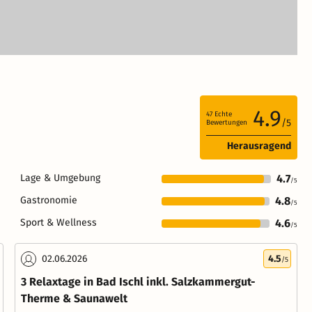
4.9
47
Echte
/5
Bewertungen
Herausragend
Lage & Umgebung
4.7
/5
Gastronomie
4.8
/5
Sport & Wellness
4.6
/5
02.06.2026
4.5
/5
3 Relaxtage in Bad Ischl inkl. Salzkammergut-
Therme & Saunawelt