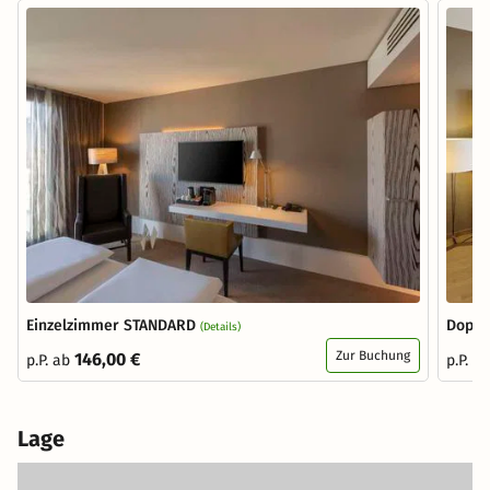
Einzelzimmer STANDARD
Doppe
(Details)
Zur Buchung
146,00 €
p.P. ab
p.P. a
Lage