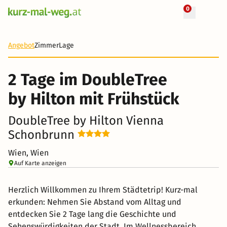
0
2 Tage
80 €
Angebot
Zimmer
Lage
-50%
2 Tage im DoubleTree
by Hilton mit Frühstück
DoubleTree by Hilton Vienna
Schonbrunn
Wien, Wien
Auf Karte anzeigen
Herzlich Willkommen zu Ihrem Städtetrip! Kurz-mal
erkunden: Nehmen Sie Abstand vom Alltag und
entdecken Sie 2 Tage lang die Geschichte und
Sehenswürdigkeiten der Stadt. Im Wellnessbereich