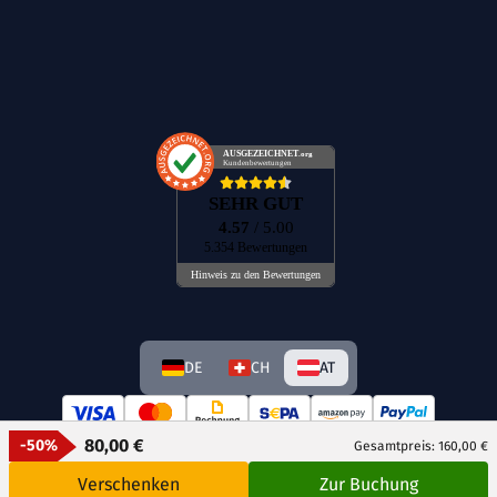
AUSGEZEICHNET
.org
Kundenbewertungen
SEHR GUT
4.57
/ 5.00
5.354 Bewertungen
Hinweis zu den Bewertungen
DE
CH
AT
80,00 €
-50%
Gesamtpreis: 160,00 €
Verschenken
Zur Buchung
© GetAway Travel GmbH 2026 Alle Rechte vorbehalten.