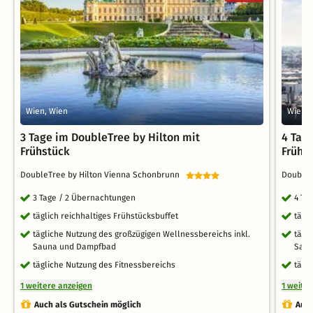
Wien, Wien
Wien, 
3 Tage im DoubleTree by Hilton mit
4 Tag
Frühstück
Frühs
DoubleTree by Hilton Vienna Schonbrunn
DoubleT
3 Tage / 2 Übernachtungen
4 Ta
täglich reichhaltiges Frühstücksbuffet
tägl
tägliche Nutzung des großzügigen Wellnessbereichs inkl.
tägl
Sauna und Dampfbad
Saun
tägliche Nutzung des Fitnessbereichs
tägl
1 weitere anzeigen
1 weite
Auch als Gutschein möglich
Auch