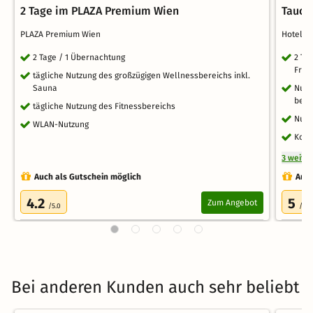
2 Tage im PLAZA Premium Wien
Tauch
PLAZA Premium Wien
Hotel 
2 Tage / 1 Übernachtung
2 Ta
Früh
tägliche Nutzung des großzügigen Wellnessbereichs inkl.
Sauna
Nutz
behe
tägliche Nutzung des Fitnessbereichs
Nutz
WLAN-Nutzung
Kost
3 weite
Auch als Gutschein möglich
Auch
4.2
5
Zum Angebot
/5.0
/5.0
Bei anderen Kunden auch sehr beliebt