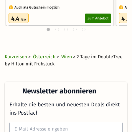
Auch als Gutschein möglich
Auch
4.4
4
Zum Angebot
/5.0
/5.0
Kurzreisen
>
Österreich
>
Wien
> 2 Tage im DoubleTree
by Hilton mit Frühstück
Newsletter abonnieren
Erhalte die besten und neuesten Deals direkt
ins Postfach