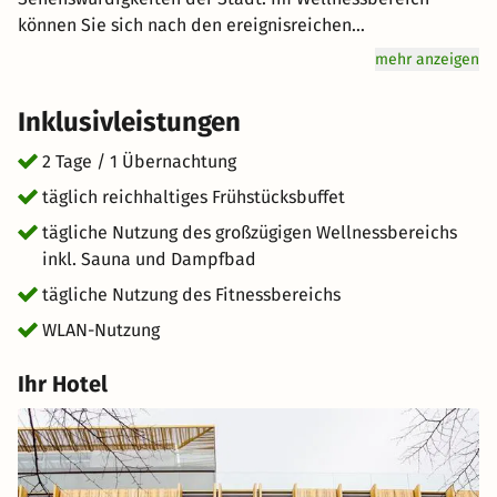
können Sie sich nach den ereignisreichen
Entdeckungstouren ganz entspannt zurücklehnen. Genuss
mehr anzeigen
wird hier groß geschrieben: Starten Sie mit einem
reichhaltigen Frühstücksbuffet für Genießer vital in den
Inklusivleistungen
Tag. Freuen Sie sich auf hervorragenden Service und eine
entspannte Atmosphäre für einen unvergesslichen
2 Tage / 1 Übernachtung
Urlaub. kurz-mal-weg.de wünscht Ihnen einen tollen
täglich reichhaltiges Frühstücksbuffet
Aufenthalt im schönen Wien.
tägliche Nutzung des großzügigen Wellnessbereichs
inkl. Sauna und Dampfbad
tägliche Nutzung des Fitnessbereichs
WLAN-Nutzung
Ihr Hotel