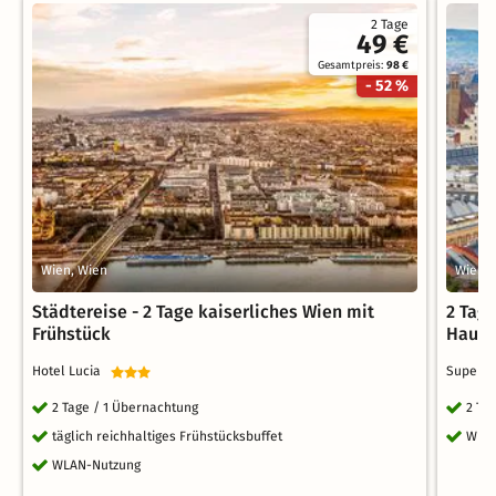
2 Tage
49 €
Gesamtpreis:
98 €
- 52 %
Wien, Wien
Wien, 
Städtereise - 2 Tage kaiserliches Wien mit
2 Tage
Frühstück
Haupt
Hotel Lucia
Superb
2 Tage / 1 Übernachtung
2 Ta
täglich reichhaltiges Frühstücksbuffet
WLA
WLAN-Nutzung