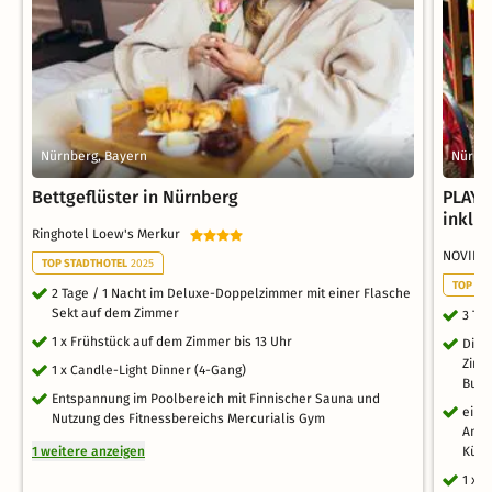
Nürnberg, Bayern
Nürnbe
Bettgeflüster in Nürnberg
PLAYM
inklu
Ringhotel Loew's Merkur
NOVINA
TOP STADTHOTEL
2025
TOP FA
2 Tage / 1 Nacht im Deluxe-Doppelzimmer mit einer Flasche
Sekt auf dem Zimmer
3 Ta
1 x Frühstück auf dem Zimmer bis 13 Uhr
Die 
Zimm
1 x Candle-Light Dinner (4-Gang)
Buch
Entspannung im Poolbereich mit Finnischer Sauna und
ein 
Nutzung des Fitnessbereichs Mercurialis Gym
Anre
1 weitere anzeigen
Küch
1 x 