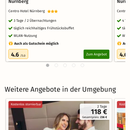
Nürnberg
Nürnb
Centro Hotel Nürnberg
Centro
3 Tage / 2 Übernachtungen
4 Ta
täglich reichhaltiges Frühstücksbuffet
tägl
WLAN-Nutzung
WLA
Auch als Gutschein möglich
Auch
4.6
4.6
Zum Angebot
/5.0
Weitere Angebote in der Umgebung
Kostenlos stornierbar
Kostenl
2 Tage
118 €
Gesamtpreis:
236 €