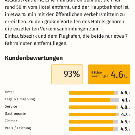
rund 50 m vom Hotel entfernt, und der Hauptbahnhof ist
in etwa 15 min mit den öffentlichen Verkehrsmitteln zu
erreichen. Zu den großen Vorteilen des Hotels gehören
die exzellenten Verkehrsanbindungen zum
Einkaufsbezirk und dem Flughafen, die beide nur etwa 7
Fahrminuten entfernt liegen.
Kundenbewertungen
93%
4.6
15
Echte
/5
Bewertungen
Hotel
4.6
/5
Lage & Umgebung
4.1
/5
Service
4.8
/5
Gastronomie
4.7
/5
Zimmer
4.5
/5
Preis / Leistung
4.5
/5