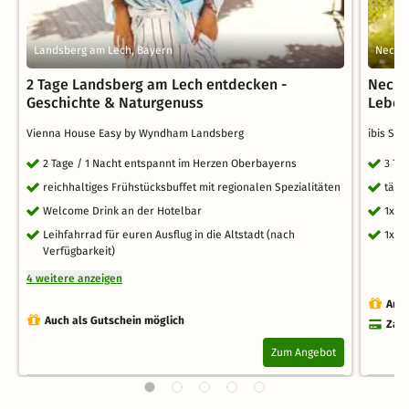
Landsberg am Lech, Bayern
Necka
2 Tage Landsberg am Lech entdecken -
Necka
Geschichte & Naturgenuss
Lebens
Vienna House Easy by Wyndham Landsberg
ibis St
2 Tage / 1 Nacht entspannt im Herzen Oberbayerns
3 Ta
reichhaltiges Frühstücksbuffet mit regionalen Spezialitäten
tägl
Welcome Drink an der Hotelbar
1x W
Leihfahrrad für euren Ausflug in die Altstadt (nach
1x S
Verfügbarkeit)
4 weitere anzeigen
Auch
Auch als Gutschein möglich
Zahl
Zum Angebot