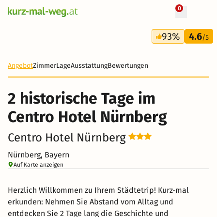
0
+ 106 Fotos
2 Tage
93%
4.6
39 €
/5
-81%
Angebot
Zimmer
Lage
Ausstattung
Bewertungen
2 historische Tage im
Centro Hotel Nürnberg
Centro Hotel Nürnberg
Nürnberg, Bayern
Auf Karte anzeigen
Herzlich Willkommen zu Ihrem Städtetrip! Kurz-mal
erkunden: Nehmen Sie Abstand vom Alltag und
entdecken Sie 2 Tage lang die Geschichte und