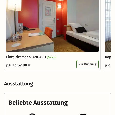
Einzelzimmer STANDARD
Doppe
(Details)
Zur Buchung
57,00 €
p.P. ab
p.P. a
Ausstattung
Beliebte Ausstattung