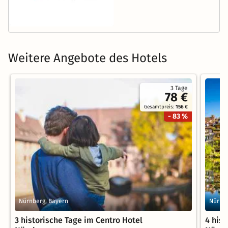
Weitere Angebote des Hotels
3 Tage
78 €
Gesamtpreis:
156 €
- 83 %
Nürnberg, Bayern
Nürnbe
3 historische Tage im Centro Hotel
4 hist