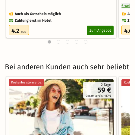
6 weite
Auch als Gutschein möglich
Auch
Zahlung erst im Hotel
Zahl
4.2
4.6
Zum Angebot
/5.0
Bei anderen Kunden auch sehr beliebt
Kostenlos stornierbar
Kostenl
2 Tage
59 €
Gesamtpreis:
117 €