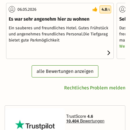
06.05.2026
4.8
1
/5
Es war sehr angenehm hier zu wohnen
Sehr
Ein sauberes und freundliches Hotel. Gutes Frühstück
Das H
und angenehmes freundliches Personal.Die Tiefgarag
freun
bietet gute Parkmöglichkeit
man n
Weite
alle Bewertungen anzeigen
Rechtliches Problem melden