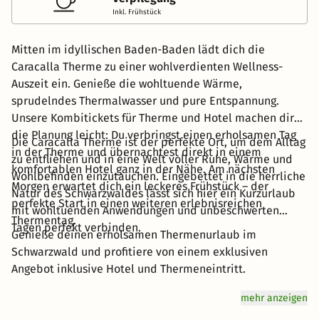
Inkl. Frühstück
Mitten im idyllischen Baden-Baden lädt dich die
Caracalla Therme zu einer wohlverdienten Wellness-
Auszeit ein. Genieße die wohltuende Wärme,
sprudelndes Thermalwasser und pure Entspannung.
Unsere Kombitickets für Therme und Hotel machen dir
die Planung leicht: Du verbringst einen erholsamen Tag
Die Caracalla Therme ist der perfekte Ort, um dem Alltag
in der Therme und übernachtest direkt in einem
zu entfliehen und in eine Welt voller Ruhe, Wärme und
komfortablen Hotel ganz in der Nähe. Am nächsten
Wohlbefinden einzutauchen. Eingebettet in die herrliche
Morgen erwartet dich ein leckeres Frühstück – der
Natur des Schwarzwaldes lässt sich hier ein Kurzurlaub
perfekte Start in einen weiteren erlebnisreichen
mit wohltuenden Anwendungen und unbeschwerten
Thermentag.
Tagen perfekt verbinden.
Genieße deinen erholsamen Thermenurlaub im
Schwarzwald und profitiere von einem exklusiven
Angebot inklusive Hotel und Thermeneintritt.
mehr anzeigen