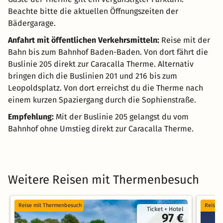
Beachte bitte die aktuellen Öffnungszeiten der
Bädergarage.
Anfahrt mit öffentlichen Verkehrsmitteln:
Reise mit der
Bahn bis zum Bahnhof Baden-Baden. Von dort fährt die
Buslinie 205 direkt zur Caracalla Therme. Alternativ
bringen dich die Buslinien 201 und 216 bis zum
Leopoldsplatz. Von dort erreichst du die Therme nach
einem kurzen Spaziergang durch die Sophienstraße.
Empfehlung:
Mit der Buslinie 205 gelangst du vom
Bahnhof ohne Umstieg direkt zur Caracalla Therme.
Weitere Reisen mit Thermenbesuch
Reise mit Thermenbesuch
Reise 
Ticket + Hotel
97 €