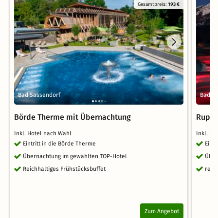
Gesamtpreis:
193 €
Bad Sassendorf
Bad Re
Börde Therme mit Übernachtung
Ruper
Inkl. Hotel nach Wahl
Inkl. H
Eintritt in die Börde Therme
Eint
Übernachtung im gewählten TOP-Hotel
Über
Reichhaltiges Frühstücksbuffet
reic
Zum Angebot