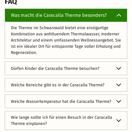
FAQ
Was macht die Caracalla Therme besonders?
Die Therme im Schwarzwald bietet eine einzigartige
Kombination aus wohltuendem Thermalwasser, moderner
Architektur und einem umfassenden Wellnessangebot. Sie
ist ein idealer Ort für entspannte Tage voller Erholung und
Regeneration.
Dürfen Kinder die Caracalla Therme besuchen?
Ja, die Caracalla Therme ist für Kinder ab 7 Jahren
Welche Bereiche gibt es in der Caracalla Therme?
geeignet. Der Badebereich bietet ausreichend Platz zum
Schwimmen und Planschen, während der Saunabereich
Der Badebereich umfasst ein Innen- und zwei
für Gäste ab 14 Jahren zugänglich ist.
Welche Wassertemperatur hat die Caracalla Therme?
Außenbecken, zwei Whirlpools, eine Heiß- und
Kaltwassergrotte, zahlreiche Massagedüsen sowie ein
​ Das Mineral-Thermalwasser ist je nach Becken zwischen
Aroma-Dampfbad. Der Saunabereich bietet verschiedene
Wie lange sollte ich für einen Besuch in der Caracalla
29 und 36 Grad Celsius warm:
Saunen, Tauch- und Fußbecken, einen Whirlpool und
Therme einplanen?
verschiedene Ruheräume. Hier findest Du ein großes
- Das Innenbecken: 34 °C