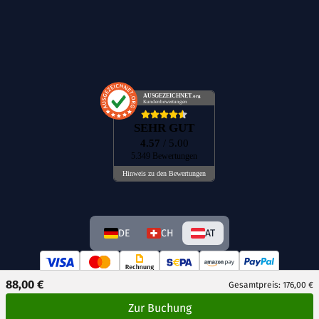
AUSGEZEICHNET
.org
Kundenbewertungen
SEHR GUT
4.57
/ 5.00
5.349 Bewertungen
Hinweis zu den Bewertungen
DE
CH
AT
88,00 €
Gesamtpreis: 176,00 €
Zur Buchung
© GetAway Travel GmbH 2026 Alle Rechte vorbehalten.