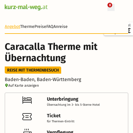
0
+ 12 Fotos
Ticket + Hotel
Angebot
Therme
Preise
FAQ
Anreise
88,00 €
Caracalla Therme mit
Übernachtung
REISE MIT THERMENBESUCH
Baden-Baden, Baden-Württemberg
Auf Karte anzeigen
Unterbringung
Übernachtung im 3- bis 5-Sterne Hotel
Ticket
für Thermen-Eintritt
Verpflegung